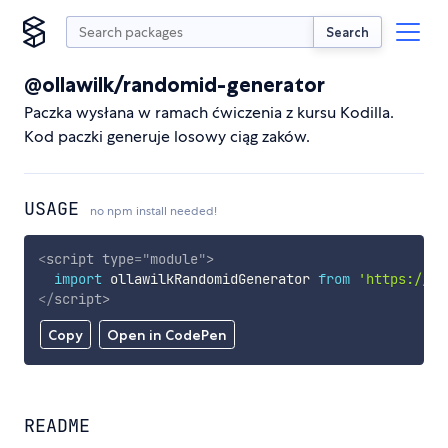
Search
@ollawilk/randomid-generator
Paczka wysłana w ramach ćwiczenia z kursu Kodilla.
Kod paczki generuje losowy ciąg zaków.
USAGE
no npm install needed!
<
script
type
=
"
module
"
>
import
 ollawilkRandomidGenerator 
from
'https://cd
</
script
>
Copy
Open in CodePen
README