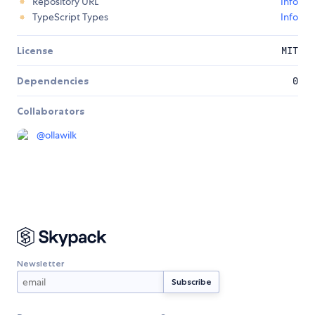
Repository URL
Info
TypeScript Types
Info
License
MIT
Dependencies
0
Collaborators
@
ollawilk
Newsletter