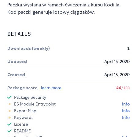
Paczka wysłana w ramach ćwiczenia z kursu Kodilla.
Kod paczki generuje losowy ciąg zaków.
DETAILS
Downloads (weekly)
1
Updated
April 15, 2020
Created
April 15, 2020
Package score
learn more
44
/100
Package Security
ES Module Entrypoint
Info
Export Map
Info
Keywords
Info
License
README