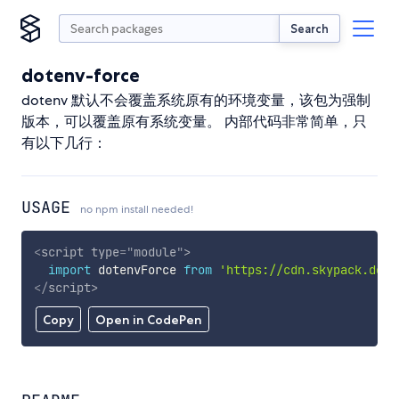
Search
dotenv-force
dotenv 默认不会覆盖系统原有的环境变量，该包为强制
版本，可以覆盖原有系统变量。 内部代码非常简单，只
有以下几行：
USAGE
no npm install needed!
<
script
type
=
"
module
"
>
import
 dotenvForce 
from
'https://cdn.skypack.dev/
</
script
>
Copy
Open in CodePen