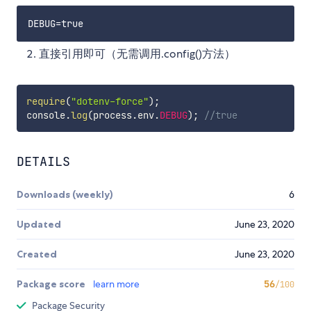
直接引用即可（无需调用.config()方法）
require
(
"dotenv-force"
)
;
console
.
log
(
process
.
env
.
DEBUG
)
;
//true
DETAILS
Downloads (weekly)
6
Updated
June 23, 2020
Created
June 23, 2020
Package score
learn more
56
/100
Package Security