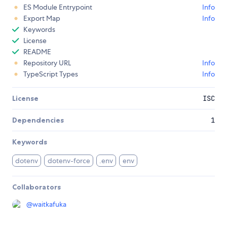
ES Module Entrypoint
Info
Export Map
Info
Keywords
License
README
Repository URL
Info
TypeScript Types
Info
License
ISC
Dependencies
1
Keywords
dotenv
dotenv-force
.env
env
Collaborators
@
waitkafuka