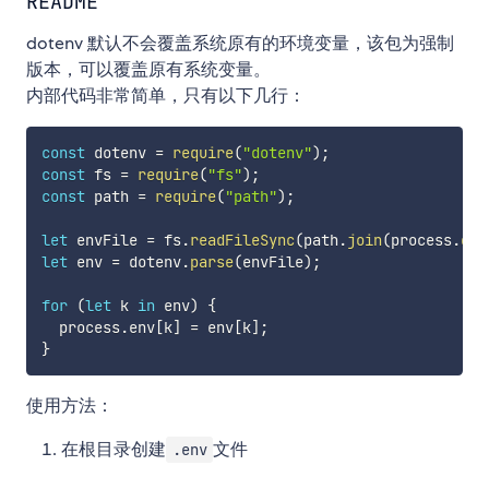
README
dotenv 默认不会覆盖系统原有的环境变量，该包为强制
版本，可以覆盖原有系统变量。
内部代码非常简单，只有以下几行：
const
 dotenv 
=
require
(
"dotenv"
)
;
const
 fs 
=
require
(
"fs"
)
;
const
 path 
=
require
(
"path"
)
;
let
 envFile 
=
 fs
.
readFileSync
(
path
.
join
(
process
.
cwd
let
 env 
=
 dotenv
.
parse
(
envFile
)
;
for
(
let
 k 
in
 env
)
{
  process
.
env
[
k
]
=
 env
[
k
]
;
}
使用方法：
在根目录创建
文件
.env