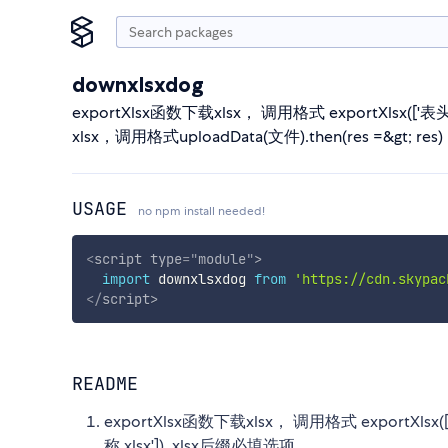
downxlsxdog
exportXlsx函数下载xlsx， 调用格式 exportXlsx(['表头
xlsx，调用格式uploadData(文件).then(res =&gt; 
USAGE
no npm install needed!
<
script
type
=
"
module
"
>
import
 downxlsxdog 
from
'https://cdn.skypac
</
script
>
README
exportXlsx函数下载xlsx， 调用格式 exportXlsx([
称.xlsx']), xlsx后缀必填选项 。