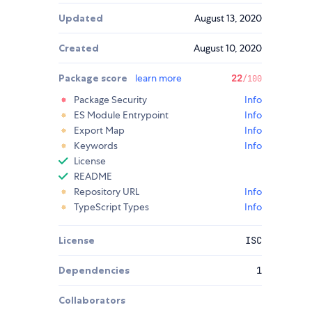
Updated
August 13, 2020
Created
August 10, 2020
Package score
learn more
22
/100
Package Security
Info
ES Module Entrypoint
Info
Export Map
Info
Keywords
Info
License
README
Repository URL
Info
TypeScript Types
Info
License
ISC
Dependencies
1
Collaborators