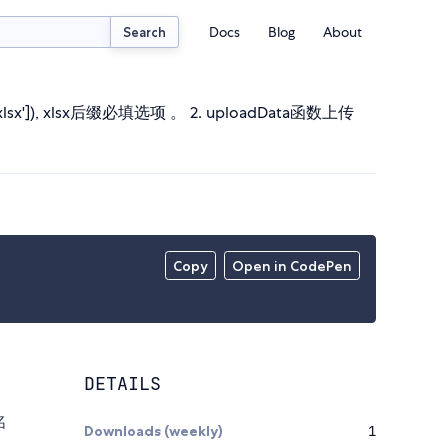
Docs
Blog
About
Search
xlsx']), xlsx后缀必填选项 。 2. uploadData函数上传
Copy
Open in CodePen
DETAILS
名
Downloads (weekly)
1