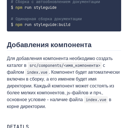
# Сборка с автообновлением документации
$ 
npm
 run styleguide

# Одинарная сборка документации
$ 
npm
Добавления компонента
Для добавления компонента необходимо создать
каталог в
с
src/components/<имя_компонента>
файлом
. Компонент будет автоматически
index.vue
включен в сборку, а его именем будет имя
директории. Каждый компонент может состоять из
более мелких компонентов, js-файлов и прч.,
основное условие - наличие файла
в
index.vue
корне директории.
DETAILS