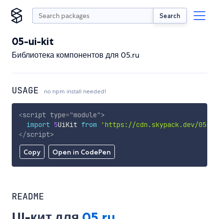
Search
05-ui-kit
Библиотека компонентов для 05.ru
USAGE
no npm install needed!
<
script
type
=
"
module
"
>
import
5
UiKit 
from
'https://cdn.skypack.dev/05-ui
</
script
>
Copy
Open in CodePen
README
UI-кит для
05.ru