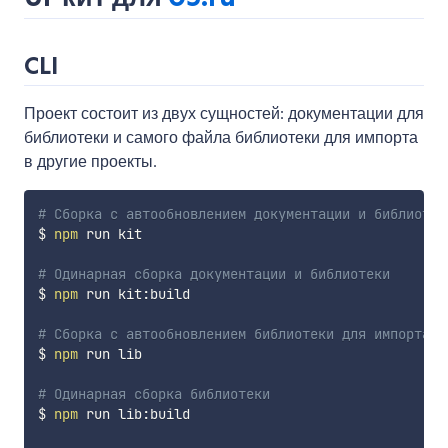
CLI
Проект состоит из двух сущностей: документации для
библиотеки и самого файла библиотеки для импорта
в другие проекты.
# Сборка с автообновлением документации и библиотек
$ 
npm
 run kit

# Одинарная сборка документации и библиотеки
$ 
npm
 run kit:build

# Сборка с автообновлением библиотеки для импорта
$ 
npm
 run lib

# Одинарная сборка библиотеки
$ 
npm
 run lib:build
