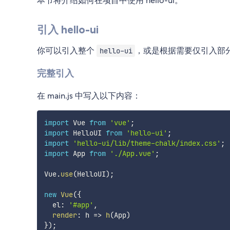
本节将介绍如何在项目中使用 hello-ui。
引入 hello-ui
你可以引入整个
，或是根据需要仅引入部
hello-ui
完整引入
在 main.js 中写入以下内容：
import
 Vue 
from
'vue'
;
import
 HelloUI 
from
'hello-ui'
;
import
'hello-ui/lib/theme-chalk/index.css'
;
import
 App 
from
'./App.vue'
;
Vue
.
use
(
HelloUI
)
;
new
Vue
(
{
  el
:
'#app'
,
render
:
h
=>
h
(
App
)
}
)
;