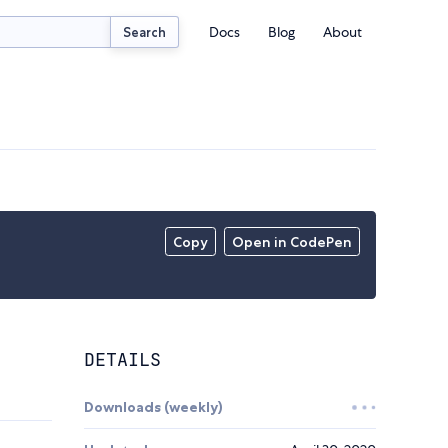
Docs
Blog
About
Search
Copy
Open in CodePen
DETAILS
Downloads (weekly)