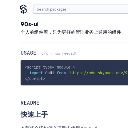
90s-ui
个人的组件库，只为更好的管理业务上通用的组件
USAGE
no npm install needed!
<
script
type
=
"
module
"
>
import
0
sUi 
from
'https://cdn.skypack.dev/9
</
script
>
README
快速上手