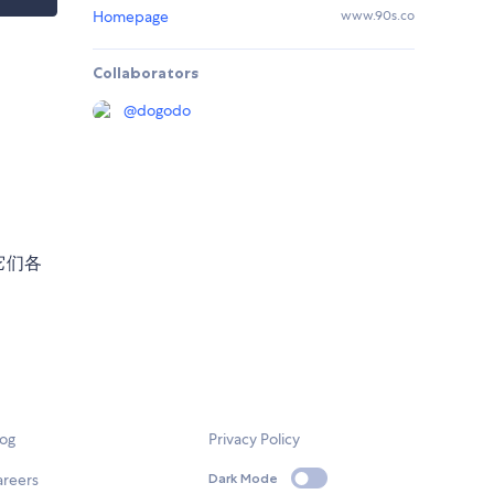
Homepage
www.90s.co
Collaborators
@
dogodo
它们各
log
Privacy Policy
areers
Dark Mode