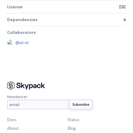
License
ISC
Dependencies
6
Collaborators
@
uv-w
Newsletter
Docs
Status
About
Blog