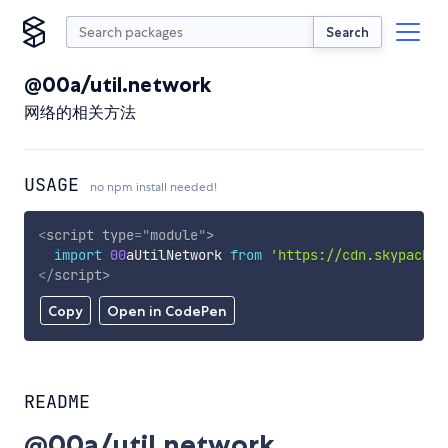
Search
@00a/util.network
网络的相关方法
USAGE
no npm install needed!
<
script
type
=
"
module
"
>
import
00
aUtilNetwork 
from
'https://cdn.skypack.d
</
script
>
Copy
Open in CodePen
README
@00a/util.network