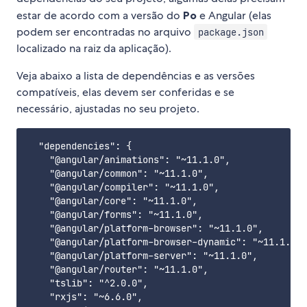
estar de acordo com a versão do
Po
e Angular (elas
podem ser encontradas no arquivo
package.json
localizado na raiz da aplicação).
Veja abaixo a lista de dependências e as versões
compatíveis, elas devem ser conferidas e se
necessário, ajustadas no seu projeto.
  "dependencies": {

    "@angular/animations": "~11.1.0",

    "@angular/common": "~11.1.0",

    "@angular/compiler": "~11.1.0",

    "@angular/core": "~11.1.0",

    "@angular/forms": "~11.1.0",

    "@angular/platform-browser": "~11.1.0",

    "@angular/platform-browser-dynamic": "~11.1.0",

    "@angular/platform-server": "~11.1.0",

    "@angular/router": "~11.1.0",

    "tslib": "^2.0.0",

    "rxjs": "~6.6.0",
