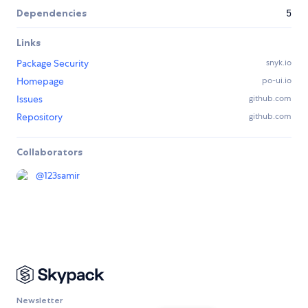
Dependencies
5
Links
Package Security
snyk.io
Homepage
po-ui.io
Issues
github.com
Repository
github.com
Collaborators
@
123samir
Newsletter