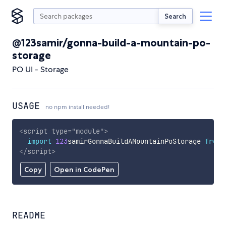
Search
@123samir/gonna-build-a-mountain-po-
storage
PO UI - Storage
USAGE
no npm install needed!
<
script
type
=
"
module
"
>
import
123
samirGonnaBuildAMountainPoStorage 
from
</
script
>
Copy
Open in CodePen
README