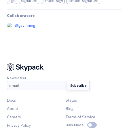
sign
signature
simple-sign
simple-signature
Collaborators
@
gavinning
Newsletter
Docs
Status
About
Blog
Careers
Terms of Service
Privacy Policy
Dark Mode