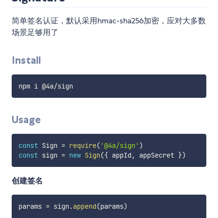
简单签名认证，默认采用hmac-sha256加密，应对大多数
场景足够用了
Install
Usage
const
 Sign 
=
require
(
'@4a/sign'
)
const
 sign 
=
new
Sign
(
{
 appId
,
 appSecret 
}
)
创建签名
params 
=
 sign
.
append
(
params
)