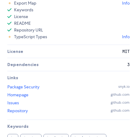
Export Map
Info
Keywords
License
README
Repository URL
TypeScript Types
Info
License
MIT
Dependencies
3
Links
Package Security
snyk.io
Homepage
github.com
Issues
github.com
Repository
github.com
Keywords