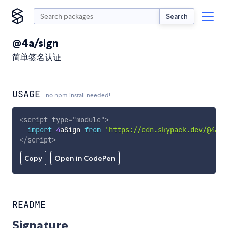
Search
@4a/sign
简单签名认证
USAGE
no npm install needed!
<
script
type
=
"
module
"
>
import
4
aSign 
from
'https://cdn.skypack.dev/@4a/s
</
script
>
Copy
Open in CodePen
README
Signature