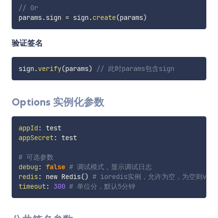
// Or
params
.
sign 
=
 sign
.
create
(
params
)
验证签名
sign
.
verify
(
params
)
// 此时params包含sign
Options 实例化参数
appId
:
appSecret
:
 test

# 可选参数
debug
:
false
# 调试模式，显示调试日志
redis
:
 new Redis() 
# ioredis实例，允许为空，为空则ver
timeout
:
300
# 单位分，默认5分钟