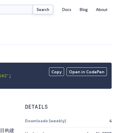
Docs
Blog
About
Search
Copy
Open in CodePen
ck2'
;
DETAILS
Downloads (weekly)
4
项目构建