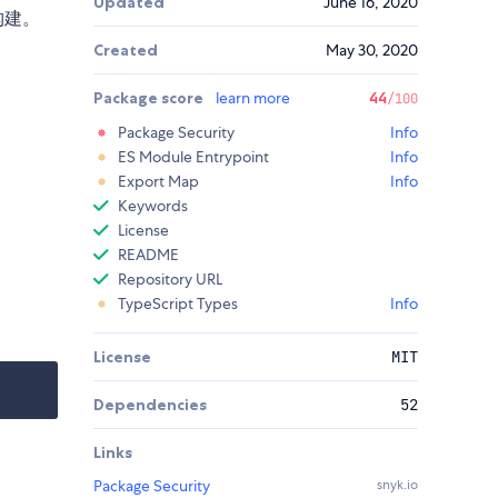
Updated
June 16, 2020
构建。
Created
May 30, 2020
Package score
learn more
44
/100
Package Security
Info
ES Module Entrypoint
Info
Export Map
Info
Keywords
License
README
Repository URL
TypeScript Types
Info
License
MIT
Dependencies
52
Links
Package Security
snyk.io