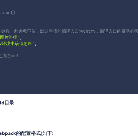
cwd()
可选参数，此参数不传，默认查找的编译入口为entry，编译入口的目录必须位于
的图片路径"
,
ev环境中该值忽略"
,
拦截的url
ld目录
ebpack的配置格式
)如下: