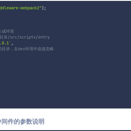
ddleware-webpack2"
)
;
：生成环境
src/scripts/entry
.0.1
`
,
的目录，在dev环境中该值忽略
2构建中间件的参数说明