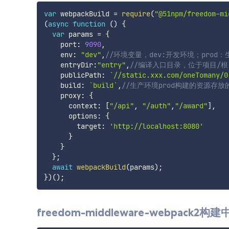
var
 webpackBuild 
=
require
(
"@51npm/freedom-mi
(
async
function
(
)
{
var
 params 
=
{
    port
:
9090
,
    env
:
"dev"
,
//环境变量，dev:开发环境；prod
    entryDir
:
"entry"
,
//编译入口目录，位于项目/根目录/
    publicPath
:
`
//static.xxx.com/oneTomany/0
    build
:
`
build
`
,
//生产环境prod构建的资源存放
    proxy
:
{
      context
:
[
"/api"
,
"/auth"
,
"/award"
]
,
      options
:
{
        target
:
'http://localhost:8080'
}
}
}
;
await
webpackBuild
(
params
)
;
}
)
(
)
;
freedom-middleware-webpack