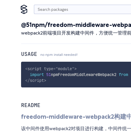
@51npm/freedom-middleware-webpa
webpack2前端项目开发构建中间件，方便统一管理
USAGE
no npm install needed!
<
script
type
=
"
module
"
>
import
51
npmFreedomMiddlewareWebpack2 
from
</
script
>
README
freedom-middleware-webpack2构
该中间件使用webpack2对项目进行构建，中间件