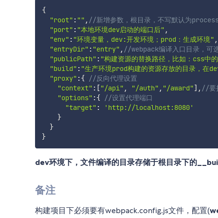
{
"root"
:
""
,
//新增参数，根目录，不写默认为process.
"port"
:
"本地环境dev启动的端口后"
,
"env"
:
"环境变量，dev:开发环境；prod：生成环境"
,
"entryDir"
:
"entry"
,
//webpack编译入口目录，
"publicPath"
:
"构建资源的替换路径，比如：css中
"build"
:
"生产环境prod构建的资源存放的目录，在d
"proxy"
:
{
//反向代理设置
"context"
:
[
"/api"
,
"/auth"
,
"/award"
]
,
//要
"options"
:
{
//设置代理端口
"target"
:
'http://localhost:8080'
}
}
}
dev环境下，文件编译的目录存储于根目录下的__bui
备注
构建项目下必须要有webpack.config.js文件，配置(
w