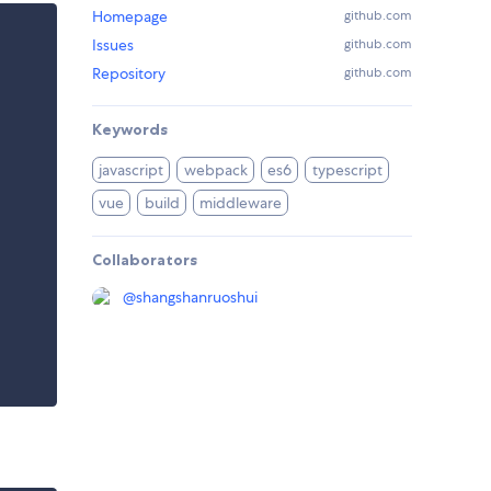
Homepage
github.com
Issues
github.com
Repository
github.com
Keywords
javascript
webpack
es6
typescript
vue
build
middleware
Collaborators
@
shangshanruoshui