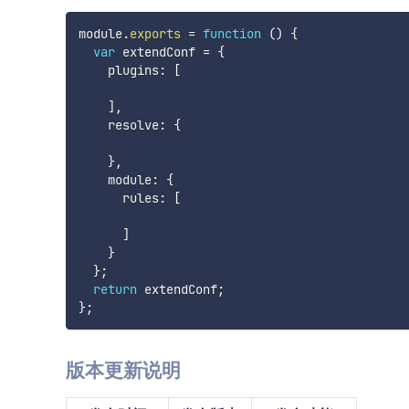
module
.
exports
=
function
(
)
{
var
 extendConf 
=
{
    plugins
:
[
]
,
    resolve
:
{
}
,
    module
:
{
      rules
:
[
]
}
}
;
return
 extendConf
;
}
;
版本更新说明