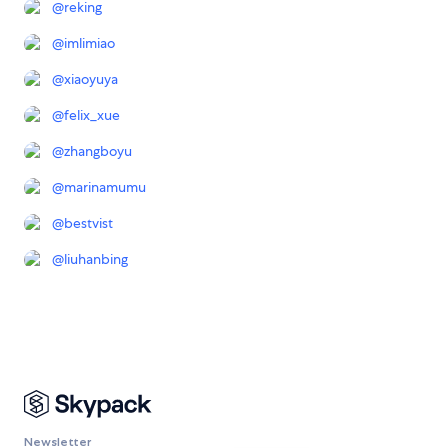
@
reking
@
imlimiao
@
xiaoyuya
@
felix_xue
@
zhangboyu
@
marinamumu
@
bestvist
@
liuhanbing
Newsletter