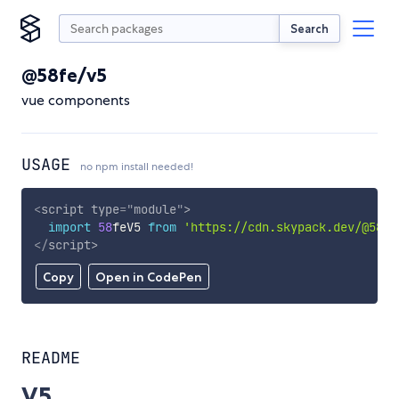
Search
@58fe/v5
vue components
USAGE
no npm install needed!
<
script
type
=
"
module
"
>
import
58
feV5 
from
'https://cdn.skypack.dev/@58fe
</
script
>
Copy
Open in CodePen
README
V5