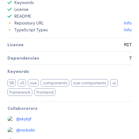
Keywords
License
README
Repository URL
Info
TypeScript Types
Info
License
MIT
Dependencies
7
Keywords
58
v5
vue
components
vue-components
ui
framework
frontend
Collaborators
@
skybjf
@
rockolin