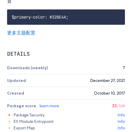
置
更多主题配置
DETAILS
Downloads (weekly)
7
Updated
December 27, 2021
Created
October 10, 2017
Package score
learn more
33
/100
Package Security
Info
ES Module Entrypoint
Info
Export Map
Info