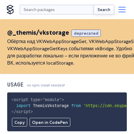
Search
@_themis/vkstorage
deprecated
Обёртка над VKWebAppStorageGet, VKWebAppStorageS
VKWebAppStorageGetKeys событиями vkBridge. Удобно
для разработки локально – если приложение не во фре
ВК, используется localStorage.
USAGE
no npm install needed!
<
script
type
=
"
module
"
>
import
 ThemisVkstorage 
from
'https://cdn.skypack.
</
script
>
Copy
Open in CodePen