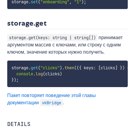
storage
.
set
(
"onboarding"
,
"1"
)
;
storage.get
принимает
storage.get(keys: string | string[])
аргументом массив с ключами, или строку с одним
ключом, значение которых нужно получить.
storage
.
get
(
"clicks"
)
.
then
(
(
{
 keys
:
[
clicks
]
}
)
=>
console
.
log
(
clicks
)
}
)
;
Пакет повторяет поведение этой главы
документации
.
vkBridge
DETAILS