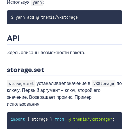
Используя
:
yarn
API
Здесь описаны возможности пакета.
storage.set
устаналивает значение в
по
storage.set
VKStorage
ключу. Первый аргумент – ключ, второй его
значение. Возвращает промис. Пример
использования:
import
{
 storage 
}
from
"@_themis/vkstorage"
;