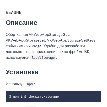
README
Описание
Обёртка над VKWebAppStorageGet,
VKWebAppStorageSet, VKWebAppStorageGetKeys
событиями vkBridge. Удобно для разработки
локально – если приложение не во фрейме ВК,
используется
.
localStorage
Установка
Используя
:
npm