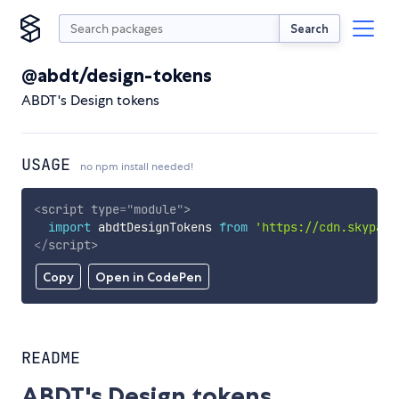
Search
@abdt/design-tokens
ABDT's Design tokens
USAGE
no npm install needed!
<
script
type
=
"
module
"
>
import
 abdtDesignTokens 
from
'https://cdn.skypack
</
script
>
Copy
Open in CodePen
README
ABDT's Design tokens