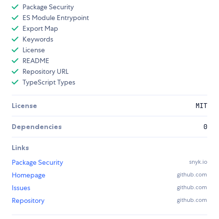
Package Security
ES Module Entrypoint
Export Map
Keywords
License
README
Repository URL
TypeScript Types
License
MIT
Dependencies
0
Links
Package Security
snyk.io
Homepage
github.com
Issues
github.com
Repository
github.com