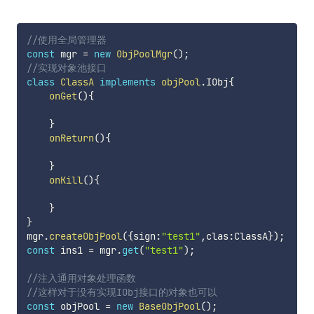
//使用全局管理器
const
 mgr 
=
new
ObjPoolMgr
(
)
;
//实现对象池接口
class
ClassA
implements
objPool
.
IObj
{
onGet
(
)
{
}
onReturn
(
)
{
}
onKill
(
)
{
}
}
mgr
.
createObjPool
(
{
sign
:
"test1"
,
clas
:
ClassA
}
)
;
const
 ins1 
=
 mgr
.
get
(
"test1"
)
;
//注入通用对象处理函数
//这样对于没有实现IObj接口的对象也可以
const
 objPool 
=
new
BaseObjPool
(
)
;