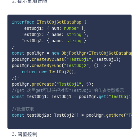
提示更加智能
interface
ITestObjGetDataMap
{
    TestObj1
:
{
 num
:
number
}
,
    TestObj2
:
{
 name
:
string
}
,
    TestObj3
:
{
 name
:
string
}
}
const
 poolMgr 
=
new
ObjPoolMgr
<
ITestObjGetDataMap
>
(
poolMgr
.
createByClass
(
"TestObj1"
,
 TestObj1
)
;
poolMgr
.
createByFunc
(
"TestObj2"
,
(
)
=>
{
return
new
TestObj2
(
)
;
}
)
;
poolMgr
.
preCreate
(
"TestObj1"
,
5
)
;
//get 这里get可以获得对应"TestObj1"的传参类型提示
const
 testObj1
:
 TestObj1 
=
 poolMgr
.
get
(
"TestObj1"
,
//批量获取
const
 testObj2s
:
 TestObj2
[
]
=
 poolMgr
.
getMore
(
"Test
阈值控制