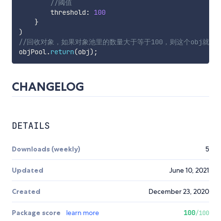
//阈值
        threshold
:
100
}
)
//回收对象，如果对象池里的数量大于等于100，则这个obj就会被
objPool
.
return
(
obj
)
;
CHANGELOG
DETAILS
Downloads (weekly)
5
Updated
June 10, 2021
Created
December 23, 2020
Package score
learn more
100
/100