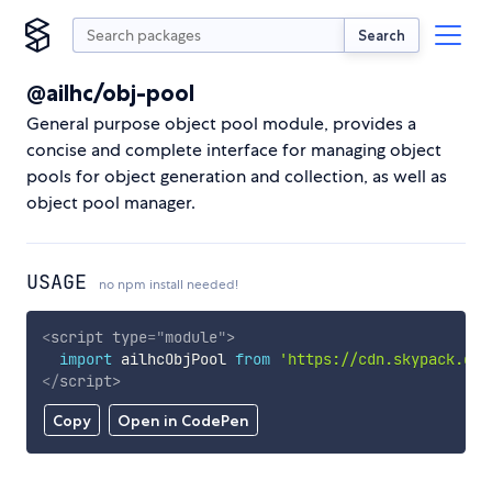
Search
@ailhc/obj-pool
General purpose object pool module, provides a
concise and complete interface for managing object
pools for object generation and collection, as well as
object pool manager.
USAGE
no npm install needed!
<
script
type
=
"
module
"
>
import
 ailhcObjPool 
from
'https://cdn.skypack.dev
</
script
>
Copy
Open in CodePen