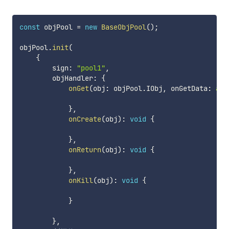
const
 objPool 
=
new
BaseObjPool
(
)
;
objPool
.
init
(
{
        sign
:
"pool1"
,
        objHandler
:
{
onGet
(
obj
:
 objPool
.
IObj
,
 onGetData
:
any
}
,
onCreate
(
obj
)
:
void
{
}
,
onReturn
(
obj
)
:
void
{
}
,
onKill
(
obj
)
:
void
{
}
}
,