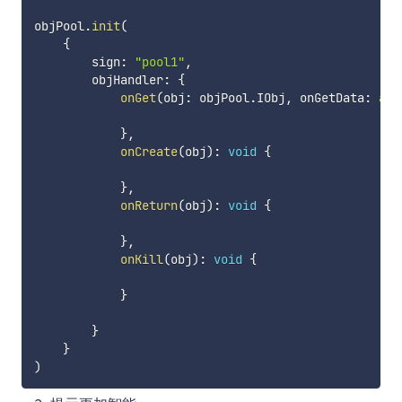
objPool
.
init
(
{
        sign
:
"pool1"
,
        objHandler
:
{
onGet
(
obj
:
 objPool
.
IObj
,
 onGetData
:
any
}
,
onCreate
(
obj
)
:
void
{
}
,
onReturn
(
obj
)
:
void
{
}
,
onKill
(
obj
)
:
void
{
}
}
}
)