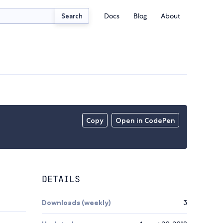
Docs
Blog
About
Search
Copy
Open in CodePen
DETAILS
Downloads (weekly)
3