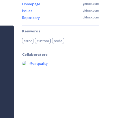
Homepage
github.com
Issues
github.com
Repository
github.com
Keywords
error
custom
node
Collaborators
@
airquality