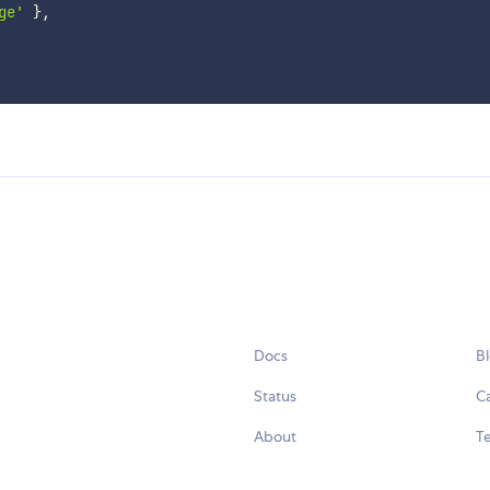
ge'
}
,
Docs
B
Status
C
About
Te