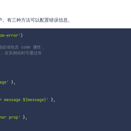
护。有三种方法可以配置错误信息。
om-error'
)
必须包含 code 属性，
模板，在实例化时可通过传
age'
}
,
r message ${message}'
}
,
her prop'
}
,