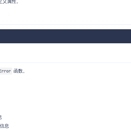
定义属性。
函数。
Error
息
信息