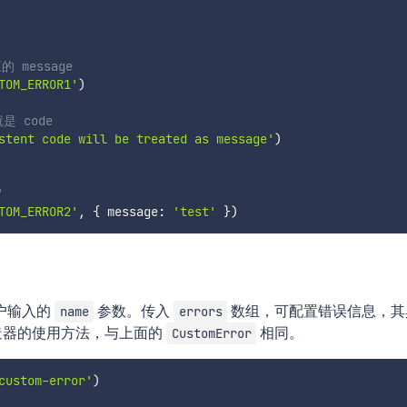
 message
TOM_ERROR1'
)
 code
stent code will be treated as message'
)
'
TOM_ERROR2'
,
{
 message
:
'test'
}
)
户输入的
参数。传入
数组，可配置错误信息，其
name
errors
造器的使用方法，与上面的
相同。
CustomError
custom-error'
)