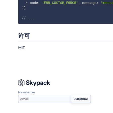
{
 code
:
'ERR_CUSTOM_ERROR'
,
 message
:
'messa
]
)
// ...
许可
MIT.
Newsletter