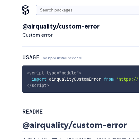
@airquality/custom-error
Custom error
USAGE
no npm install needed!
<
script
type
=
"
module
"
>
import
 airqualityCustomError 
from
'https://
</
script
>
README
@airquality/custom-error