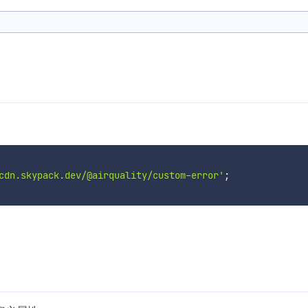
cdn.skypack.dev/@airquality/custom-error'
;