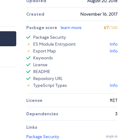
Updated
August 20, 2018
Created
November 16, 2017
Package score
learn more
67
/100
Package Security
ES Module Entrypoint
Info
Export Map
Info
Keywords
License
README
Repository URL
TypeScript Types
Info
License
MIT
Dependencies
3
Links
Package Security
snyk.io