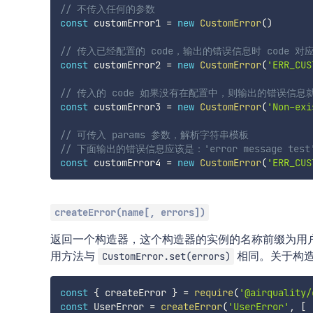
// 不传入任何的参数
const
 customError1 
=
new
CustomError
(
)
// 传入已经配置的 code，输出的错误信息时 code 对应的
const
 customError2 
=
new
CustomError
(
'ERR_CUS
// 传入的 code 如果没有在配置中，则输出的错误信息就是
const
 customError3 
=
new
CustomError
(
'Non-exi
// 可传入 params 参数，解析字符串模板
// 下面输出的错误信息应该是：'error message test
const
 customError4 
=
new
CustomError
(
'ERR_CUS
createError(name[, errors])
返回一个构造器，这个构造器的实例的名称前缀为用
用方法与
相同。关于构
CustomError.set(errors)
const
{
 createError 
}
=
require
(
'@airquality/
const
 UserError 
=
createError
(
'UserError'
,
[