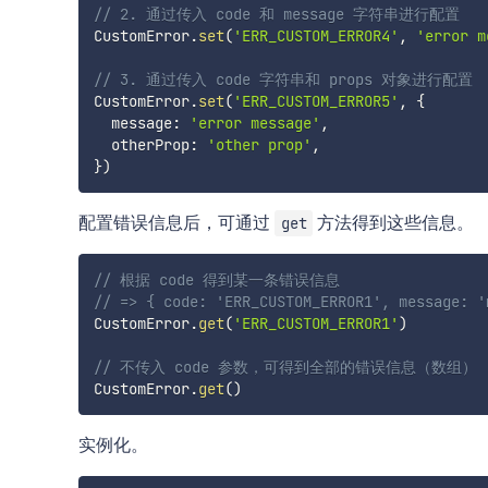
// 2. 通过传入 code 和 message 字符串进行配置
CustomError
.
set
(
'ERR_CUSTOM_ERROR4'
,
'error m
// 3. 通过传入 code 字符串和 props 对象进行配置
CustomError
.
set
(
'ERR_CUSTOM_ERROR5'
,
{
  message
:
'error message'
,
  otherProp
:
'other prop'
,
}
)
配置错误信息后，可通过
方法得到这些信息。
get
// 根据 code 得到某一条错误信息
// => { code: 'ERR_CUSTOM_ERROR1', message: '
CustomError
.
get
(
'ERR_CUSTOM_ERROR1'
)
// 不传入 code 参数，可得到全部的错误信息（数组）
CustomError
.
get
(
)
实例化。