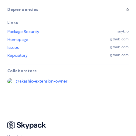
Dependencies
6
Links
Package Security
snyk.io
Homepage
github.com
Issues
github.com
Repository
github.com
Collaborators
@
akashic-extension-owner