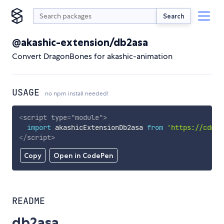
Search
@akashic-extension/db2asa
Convert DragonBones for akashic-animation
USAGE
no npm install needed!
<
script
type
=
"
module
"
>
import
 akashicExtensionDb2asa 
from
'https://cdn.s
</
script
>
Copy
Open in CodePen
README
db2asa