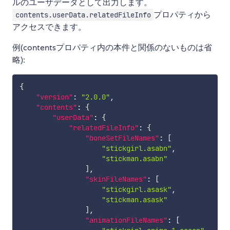
ルのユーザデータとして出力します。
プロパティから
contents.userData.relatedFileInfo
アクセスできます。
例(contentsプロパティ内の本件と関係のないものは省
略):
{
"version"
:
"2.0.0"
,
"contents"
:
{
"userData"
:
{
"relatedFileInfo"
:
{
"boneSetFileNames"
:
[
"stickgirl.asabn"
,
"stickman.asabn"
]
,
"skinFileNames"
:
[
"stickgirl.asask"
,
"stickman.asask"
]
,
"animationFileNames"
:
[