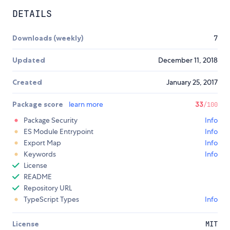
DETAILS
Downloads (weekly)
7
Updated
December 11, 2018
Created
January 25, 2017
Package score
learn more
33
/100
Package Security
Info
ES Module Entrypoint
Info
Export Map
Info
Keywords
Info
License
README
Repository URL
TypeScript Types
Info
License
MIT