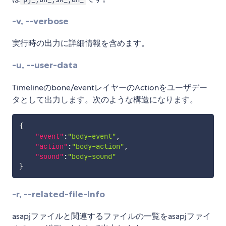
-v, --verbose
実行時の出力に詳細情報を含めます。
-u, --user-data
Timelineのbone/eventレイヤーのActionをユーザデー
タとして出力します。次のような構造になります。
{
"event"
:
"body-event"
,
"action"
:
"body-action"
,
"sound"
:
"body-sound"
}
-r, --related-file-info
asapjファイルと関連するファイルの一覧をasapjファイ