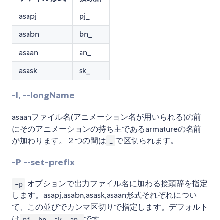
asapj
pj_
asabn
bn_
asaan
an_
asask
sk_
-l, --longName
asaanファイル名(アニメーション名が用いられる)の前
にそのアニメーションの持ち主であるarmatureの名前
が加わります。２つの間は
で区切られます。
_
-P --set-prefix
オプションで出力ファイル名に加わる接頭辞を指定
-p
します。asapj,asabn,asask,asaan形式それぞれについ
て、この並びでカンマ区切りで指定します。デフォルト
は
です。
pj_,bn_,sk_,an_