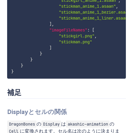
"stickgirl_anime_1.asaan"
,
"stickman_anime_1.asaan"
,
"stickman_anime_1_bezier.asaan"
"stickman_anime_1_liner.asaan"
]
,
"imageFileNames"
:
[
"stickgirl.png"
,
"stickman.png"
]
}
}
}
}
補足
Displayとセルの関係
の
は
の
DragonBones
Display
akashic-animation
に変換されます。セル名は次のように決まりま
Cell