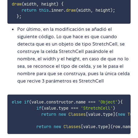
draw
(
width
,
 height
)
{
return
this
.
inner
.
draw
(
width
,
 height
)
;
}
;
Por último, en la modificación se añadió el
siguiente código. Lo que hace es que cuando
detecta que es un objeto de tipo StretchCell, se
construye la celda StretchCell pasándole el
nombre, el width y el height, en caso de que no lo
sea, se reconoce el tipo de celda, y se le pasa el
nombre para que se construya, pues la única celda
que recive 3 parámetros es StretchCell
else
if
(
value
.
constructor
.
name 
===
'Object'
)
{
if
(
value
.
type 
===
'StretchCell'
)
return
new
Classes
[
value
.
type
]
(
new
TCel
return
new
Classes
[
value
.
type
]
(
row
.
name
)
;