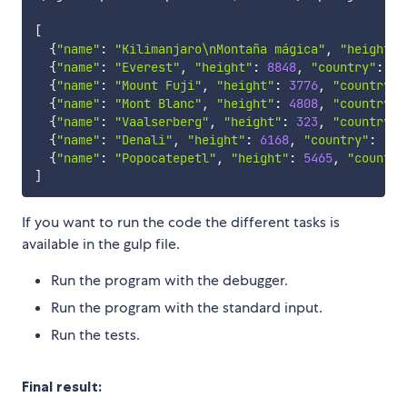
[
{
"name"
:
"Kilimanjaro\nMontaña mágica"
,
"height"
:
{
"name"
:
"Everest"
,
"height"
:
8848
,
"country"
:
"N
{
"name"
:
"Mount Fuji"
,
"height"
:
3776
,
"country"
:
{
"name"
:
"Mont Blanc"
,
"height"
:
4808
,
"country"
:
{
"name"
:
"Vaalserberg"
,
"height"
:
323
,
"country"
:
{
"name"
:
"Denali"
,
"height"
:
6168
,
"country"
:
"Un
{
"name"
:
"Popocatepetl"
,
"height"
:
5465
,
"country
]
If you want to run the code the different tasks is
available in the gulp file.
Run the program with the debugger.
Run the program with the standard input.
Run the tests.
Final result: