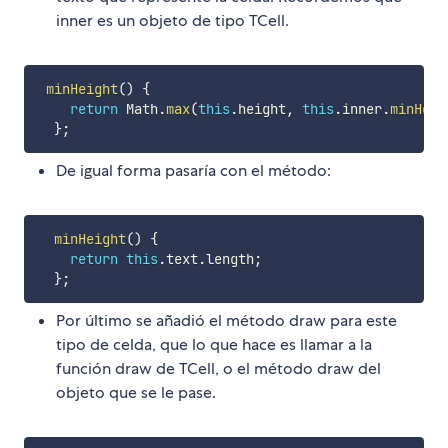
inner es un objeto de tipo TCell.
minHeight
(
)
{
return
 Math
.
max
(
this
.
height
,
this
.
inner
.
minHeig
}
;
De igual forma pasaría con el método:
minHeight
(
)
{
return
this
.
text
.
length
;
}
;
Por último se añadió el método draw para este
tipo de celda, que lo que hace es llamar a la
función draw de TCell, o el método draw del
objeto que se le pase.