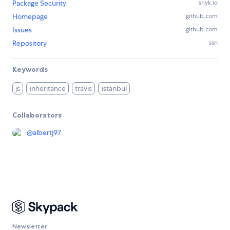
Package Security
snyk.io
Homepage
github.com
Issues
github.com
Repository
ssh
Keywords
js
inheritance
travis
istanbul
Collaborators
@
albertj97
Newsletter