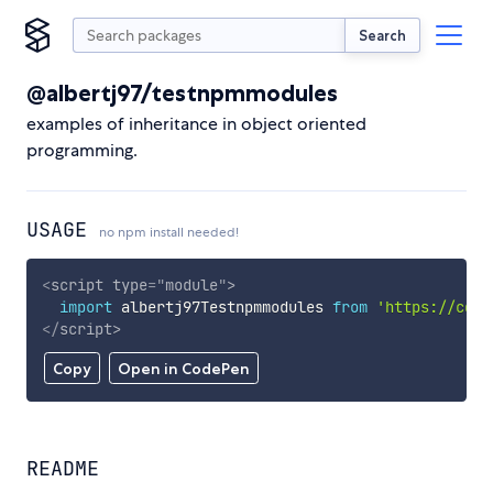
Search
@albertj97/testnpmmodules
examples of inheritance in object oriented
programming.
USAGE
no npm install needed!
<
script
type
=
"
module
"
>
import
 albertj97Testnpmmodules 
from
'https://cdn.
</
script
>
Copy
Open in CodePen
README