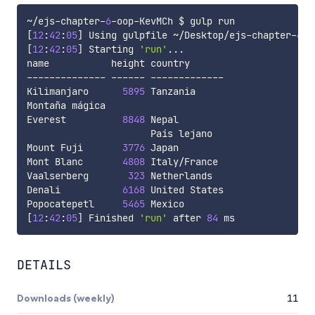
~
/
ejs
-
chapter
-
6
-
oop
-
[
12
:
42
:
05
]
 Using gulpfile 
~
/
Desktop
/
ejs
-
chapter
-
6
-
o
[
12
:
42
:
05
]
 Starting 
'run'
...
--
--
--
--
--
--
--
--
--
--
--
--
--
--
--
--
-
Kilimanjaro      
5895
 Tanzania     

Montaña mágica                     

Everest          
8848
 Nepal        

                      País lejano  

Mount Fuji       
3776
 Japan        

Mont Blanc       
4808
 Italy
/
France

Vaalserberg       
323
 Netherlands  

Denali           
6168
 United States

Popocatepetl     
5465
[
12
:
42
:
05
]
 Finished 
'run'
 after 
84
DETAILS
Downloads (weekly)
11