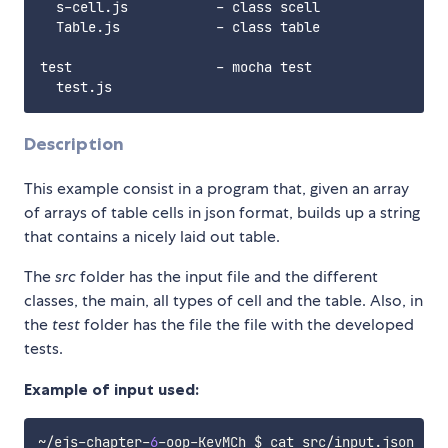
  s-cell.js           - class scell

  Table.js            - class table

test                  - mocha test

Description
This example consist in a program that, given an array
of arrays of table cells in json format, builds up a string
that contains a nicely laid out table.
The
src
folder has the input file and the different
classes, the main, all types of cell and the table. Also, in
the
test
folder has the file the file with the developed
tests.
Example of input used:
~
/
ejs
-
chapter
-
6
-
oop
-
KevMCh $ cat src
/
input
.
json
