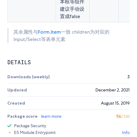
本框等组件
建议手动设
置成false
其余属性与
Form.Item
一致 children为对应的
Input/Select等表单元素
DETAILS
Downloads (weekly)
3
Updated
December 2, 2021
Created
August 15, 2019
Package score
learn more
56
/100
Package Security
ES Module Entrypoint
Info