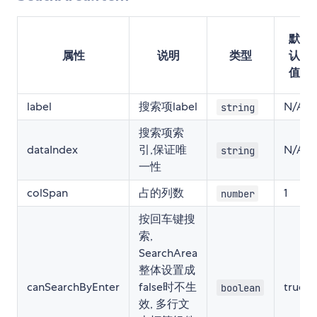
默
属性
说明
类型
认
值
label
搜索项label
N/A
string
搜索项索
dataIndex
引,保证唯
N/A
string
一性
colSpan
占的列数
1
number
按回车键搜
索,
SearchArea
整体设置成
canSearchByEnter
false时不生
true
boolean
效, 多行文