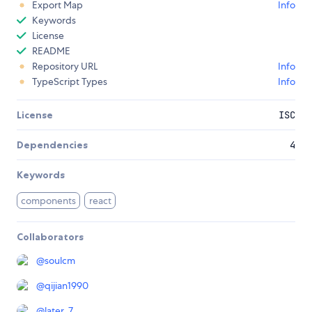
Export Map
Info
Keywords
License
README
Repository URL
Info
TypeScript Types
Info
License
ISC
Dependencies
4
Keywords
components
react
Collaborators
@
soulcm
@
qijian1990
@
later_7