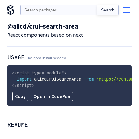
Search
@alicd/crui-search-area
React components based on next
USAGE
no npm install needed!
<
script
type
=
"
module
"
>
import
 alicdCruiSearchArea 
from
'https://cdn.skyp
</
script
>
Copy
Open in CodePen
README