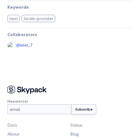
Keywords
next
locale-provider
Collaborators
@
later_7
Newsletter
Docs
Status
About
Blog