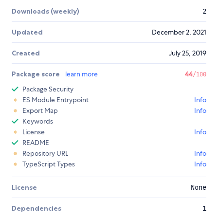
Downloads (weekly)
2
Updated
December 2, 2021
Created
July 25, 2019
Package score
learn more
44
/100
Package Security
ES Module Entrypoint
Info
Export Map
Info
Keywords
License
Info
README
Repository URL
Info
TypeScript Types
Info
License
None
Dependencies
1