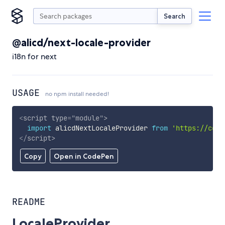
Search
@alicd/next-locale-provider
i18n for next
USAGE
no npm install needed!
<
script
type
=
"
module
"
>
import
 alicdNextLocaleProvider 
from
'https://cdn.
</
script
>
Copy
Open in CodePen
README
LocaleProvider