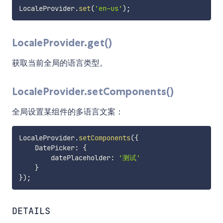
LocaleProvider
.
set
(
'en-us'
)
;
LocaleProvider.get()
获取当前全局的语言类型。
LocaleProvider.setComponents()
全局设置某组件的多语言文案：
LocaleProvider
.
setComponents
(
{
    DatePicker
:
{
        datePlaceholder
:
'测试'
}
}
)
;
DETAILS