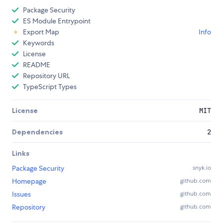
Package Security
ES Module Entrypoint
Export Map
Info
Keywords
License
README
Repository URL
TypeScript Types
License
MIT
Dependencies
2
Links
Package Security
snyk.io
Homepage
github.com
Issues
github.com
Repository
github.com