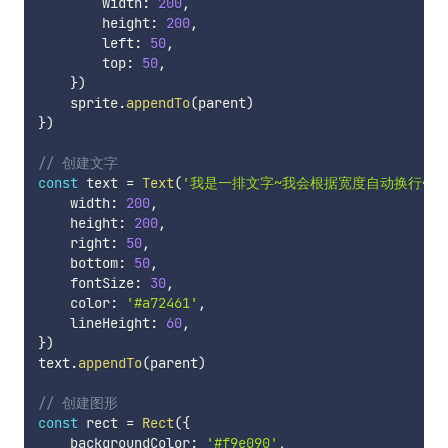
        width
:
200
,
        height
:
200
,
        left
:
50
,
        top
:
50
,
}
)
    sprite
.
appendTo
(
parent
)
}
)
// 创建文字
const
 text 
=
Text
(
'我是一排文字~我会根据宽度自动换行~~'
    width
:
200
,
    height
:
200
,
    right
:
50
,
    bottom
:
50
,
    fontSize
:
30
,
    color
:
'#a72461'
,
    lineHeight
:
60
,
}
)
text
.
appendTo
(
parent
)
// 创建图形
const
 rect 
=
Rect
(
{
    backgroundColor
:
'#f9e090'
,