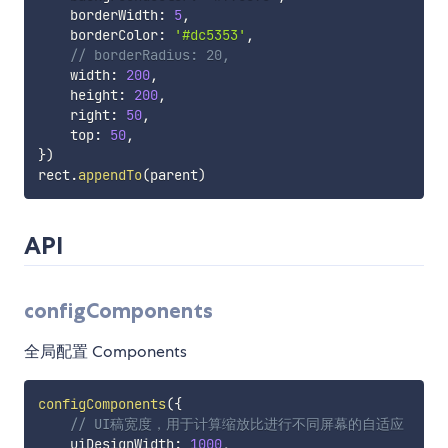
    borderWidth
:
5
,
    borderColor
:
'#dc5353'
,
// borderRadius: 20,
    width
:
200
,
    height
:
200
,
    right
:
50
,
    top
:
50
,
}
)
rect
.
appendTo
(
parent
)
API
configComponents
全局配置 Components
configComponents
(
{
// UI稿宽度，用于计算缩放比进行不同屏幕的自适应
    uiDesignWidth
:
1000
,