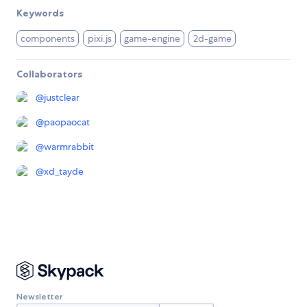
Keywords
components
pixi.js
game-engine
2d-game
Collaborators
@
justclear
@
paopaocat
@
warmrabbit
@
xd_tayde
Newsletter