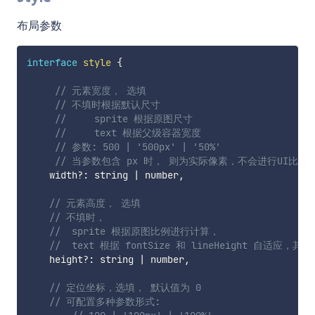
布局参数
interface
style
{
// 元素宽度， 选填
// 不填时根据默认尺寸
// 	sprite 根据原图尺寸
// 	text 根据父级容器宽度
// 参数: 500 | '500px' | '50%'
// 当参数包含 px 时， 则为实际像素，不会进行UI比缩
    width
?
:
 string 
|
 number
,
// 元素高度， 选填
// 不填时， 
// 	sprite 根据原图比例进行计算，
// 	text 根据 fontSize 和 lineHeight 自适应，其
    height
?
:
 string 
|
 number
,
// 定位坐标，选填， 默认值为 0
// 可配置多种参数形式: