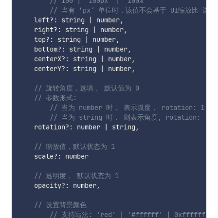
// 100 | '100px' | '100%'     
// 当有 ’px‘ 单位时，该值不会基于 UI缩放比 进
    left
?
:
 string 
|
 number
,
    right
?
:
 string 
|
 number
,
    top
?
:
 string 
|
 number
,
    bottom
?
:
 string 
|
 number
,
    centerX
?
:
 string 
|
 number
,
    centerY
?
:
 string 
|
 number
,
// 旋转角度，选填， 默认值为 0
// 参数形式: 
// 当为 number 时， 表示弧度， rotation: 1
// 当为 string 时， 则表示角度, rotation: '45'
    rotation
?
:
 number 
|
 string
,
// 缩放值，默认状态为 1
    scale
?
:
 number

// 透明度， 默认状态为 1
    opacity
?
:
 number
,
// 设置背景颜色
// 支持写法: 'red' | '#ffffff' | 0xffffff