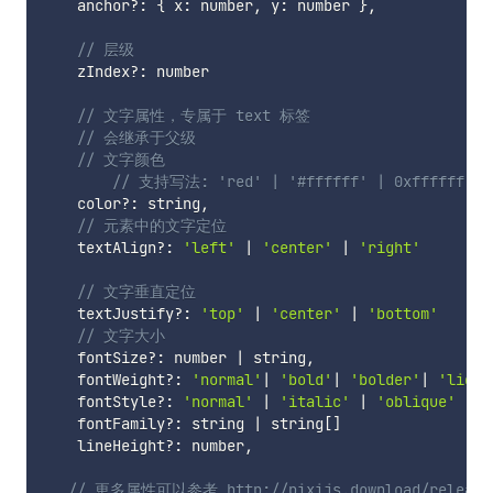
    anchor
?
:
{
 x
:
 number
,
 y
:
 number 
}
,
// 层级
    zIndex
?
:
 number

// 文字属性，专属于 text 标签
// 会继承于父级
// 文字颜色
// 支持写法: 'red' | '#ffffff' | 0xffffff
    color
?
:
 string
,
// 元素中的文字定位
    textAlign
?
:
'left'
|
'center'
|
'right'
// 文字垂直定位
    textJustify
?
:
'top'
|
'center'
|
'bottom'
// 文字大小
    fontSize
?
:
 number 
|
 string
,
    fontWeight
?
:
'normal'
|
'bold'
|
'bolder'
|
'light
    fontStyle
?
:
'normal'
|
'italic'
|
'oblique'
    fontFamily
?
:
 string 
|
 string
[
]
    lineHeight
?
:
 number
,
// 更多属性可以参考 http://pixijs.download/release/d