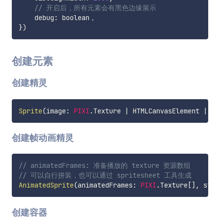
// 开启后，所有元素会有黑色边缘展示
    debug
:
}
)
创建元素
创建精灵
Sprite
(
image
:
PIXI
.
Texture 
|
 HTMLCanvasElement 
|
 HT
创建帧动画精灵
// animatedFrames: 准备播放的 texture 资源数组
// 可以自行拼装，也可以通过 spritesheet 工具生成 
AnimatedSprite
(
animatedFrames
:
PIXI
.
Texture
[
]
,
 styl
创建容器