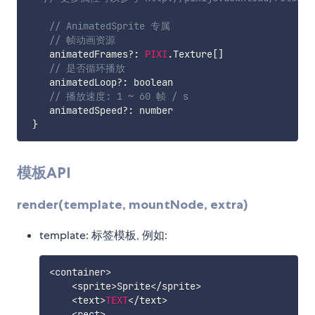
// AnimatedSprite 专属
// 帧动画资源
    animatedFrames
?
:
PIXI
.
Texture
[
]
// 是否循环播放
    animatedLoop
?
:
 boolean

// 播放速度: 1 ~ 60 帧 / s
    animatedSpeed
?
:
 number

}
模板API
render(template, mountNode, extra)
template: 标签模板, 例如:
<
container
>
<
sprite
>
Sprite
<
/
sprite
>
<
text
>
TEXT
<
/
text
>
<
rect
>