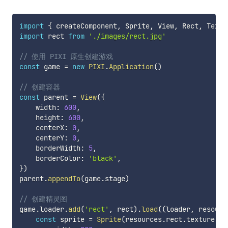
import
{
 createComponent
,
 Sprite
,
 View
,
 Rect
,
 Text
,
import
 rect 
from
'./images/rect.jpg'
// 使用 PIXI 原生创建游戏
const
 game 
=
new
PIXI
.
Application
(
)
// 创建容器
const
 parent 
=
View
(
{
    width
:
600
,
    height
:
600
,
    centerX
:
0
,
    centerY
:
0
,
    borderWidth
:
5
,
    borderColor
:
'black'
,
}
)
parent
.
appendTo
(
game
.
stage
)
// 创建精灵图
game
.
loader
.
add
(
'rect'
,
 rect
)
.
load
(
(
loader
,
 resourc
const
 sprite 
=
Sprite
(
resources
.
rect
.
texture
,
{