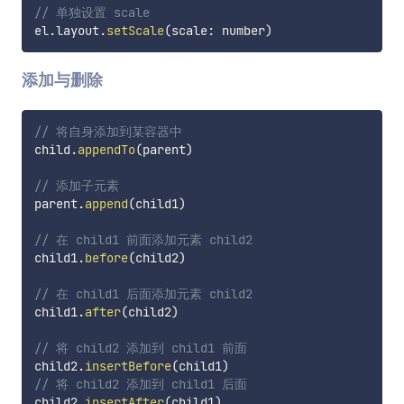
// 单独设置 scale
el
.
layout
.
setScale
(
scale
:
 number
)
添加与删除
// 将自身添加到某容器中
child
.
appendTo
(
parent
)
// 添加子元素
parent
.
append
(
child1
)
// 在 child1 前面添加元素 child2
child1
.
before
(
child2
)
// 在 child1 后面添加元素 child2
child1
.
after
(
child2
)
// 将 child2 添加到 child1 前面
child2
.
insertBefore
(
child1
)
// 将 child2 添加到 child1 后面
child2
.
insertAfter
(
child1
)