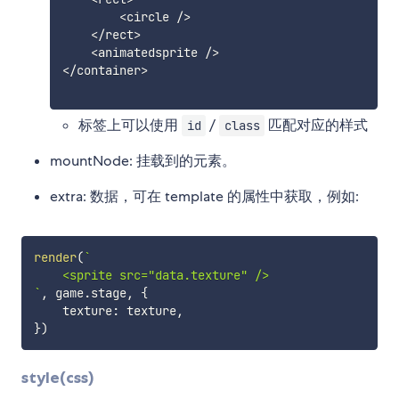
<
circle 
/
>
<
/
rect
>
<
animatedsprite 
/
>
<
/
container
>
标签上可以使用
/
匹配对应的样式
id
class
mountNode: 挂载到的元素。
extra: 数据，可在 template 的属性中获取，例如:
render
(
`
`
,
 game
.
stage
,
{
    texture
:
 texture
,
}
)
style(css)