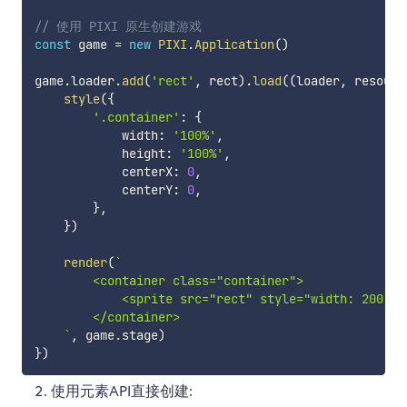
// 使用 PIXI 原生创建游戏
const
 game 
=
new
PIXI
.
Application
(
)
game
.
loader
.
add
(
'rect'
,
 rect
)
.
load
(
(
loader
,
 resourc
style
(
{
'.container'
:
{
            width
:
'100%'
,
            height
:
'100%'
,
            centerX
:
0
,
            centerY
:
0
,
}
,
}
)
render
(
`
        <container class="container">

            <sprite src="rect" style="width: 200; h
        </container>

`
,
 game
.
stage
)
}
)
使用元素API直接创建: