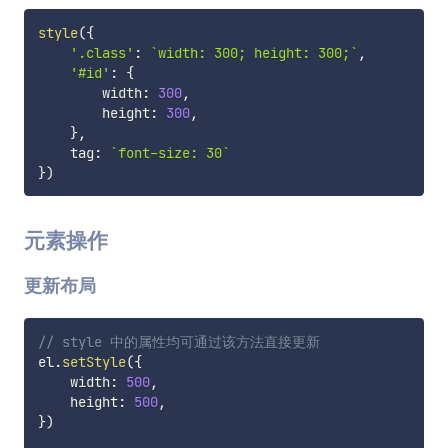
style
(
{
'.class'
:
`
width: 300; height: 300;
`
,
'#id'
:
{
        width
:
300
,
        height
:
300
,
}
,
    tag
:
`
font-size: 30
`
}
)
元素操作
更新布局
// style 中的属性均可通过该方法直接更新
el
.
setStyle
(
{
    width
:
500
,
    height
:
500
,
}
)