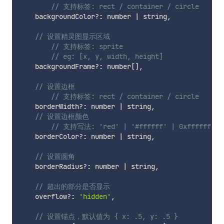
// 支持标签: rect / container / circle 
    backgroundColor
?
:
 number 
|
 string
,
// 设置精灵图显示区域
// 支持标签: sprite
// eg: [x, y, width, height]
    backgroundFrame
?
:
 number
[
]
,
// 设置边框
// 支持标签: rect / container / circle 
    borderWidth
?
:
 number 
|
 string
,
// 设置边框颜色
// 支持写法: 'red' | '#ffffff' | 0xffffff
    borderColor
?
:
 number 
|
 string
,
// 设置圆角
    borderRadius
?
:
 number 
|
 string
,
// 超出的部分是否显示
    overflow
?
:
'hidden'
,
// 设置锚点，默认值为 { x: .5, y: .5 }