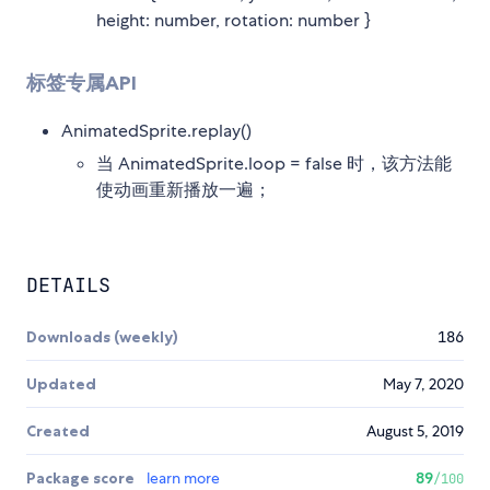
height: number, rotation: number }
标签专属API
AnimatedSprite.replay()
当 AnimatedSprite.loop = false 时，该方法能
使动画重新播放一遍；
DETAILS
Downloads (weekly)
186
Updated
May 7, 2020
Created
August 5, 2019
Package score
learn more
89
/100