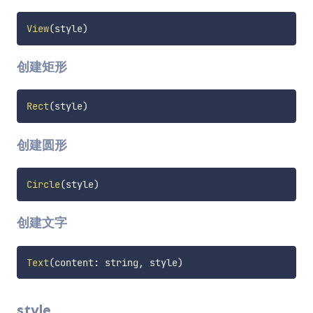
View
(
style
)
创建矩形
Rect
(
style
)
创建圆形
Circle
(
style
)
创建文字
Text
(
content
:
 string
,
 style
)
style