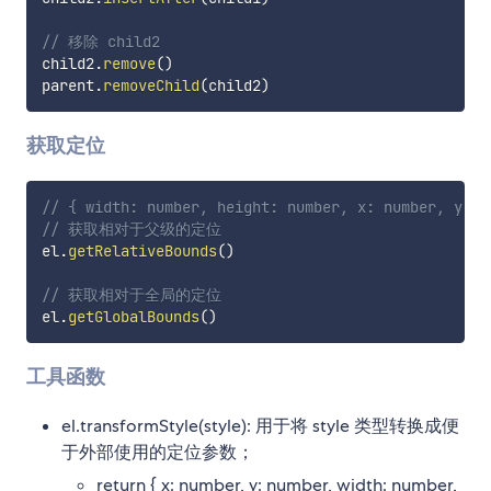
// 移除 child2
child2
.
remove
(
)
parent
.
removeChild
(
child2
)
获取定位
// { width: number, height: number, x: number, y: n
// 获取相对于父级的定位
el
.
getRelativeBounds
(
)
// 获取相对于全局的定位
el
.
getGlobalBounds
(
)
工具函数
el.transformStyle(style): 用于将 style 类型转换成便
于外部使用的定位参数；
return { x: number, y: number, width: number,