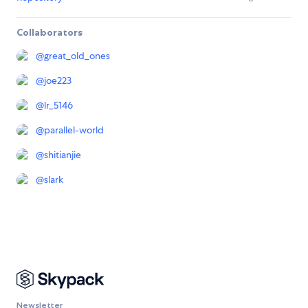
Collaborators
@
great_old_ones
@
joe223
@
lr_5146
@
parallel-world
@
shitianjie
@
slark
Newsletter