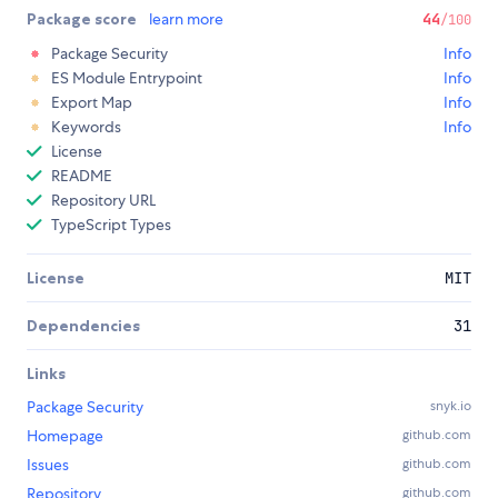
Package score
learn more
44
/100
Package Security
Info
ES Module Entrypoint
Info
Export Map
Info
Keywords
Info
License
README
Repository URL
TypeScript Types
License
MIT
Dependencies
31
Links
Package Security
snyk.io
Homepage
github.com
Issues
github.com
Repository
github.com