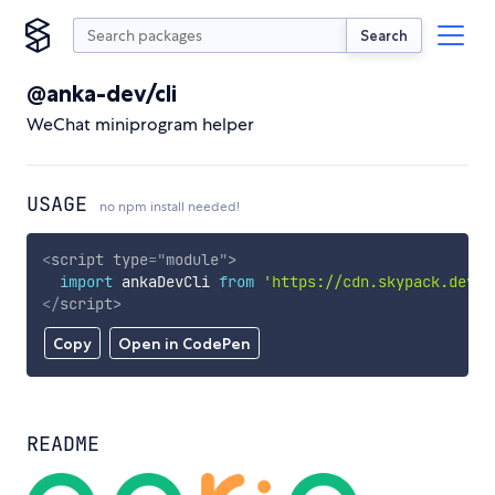
Search
@anka-dev/cli
WeChat miniprogram helper
USAGE
no npm install needed!
<
script
type
=
"
module
"
>
import
 ankaDevCli 
from
'https://cdn.skypack.dev/@
</
script
>
Copy
Open in CodePen
README