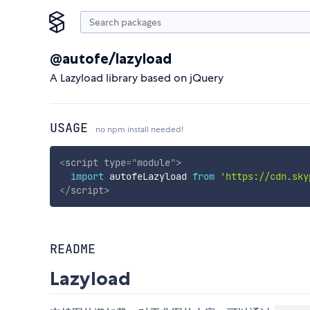
@autofe/lazyload
A Lazyload library based on jQuery
USAGE
no npm install needed!
<
script
type
=
"
module
"
>
import
 autofeLazyload 
from
'https://cdn.sky
</
script
>
README
Lazyload