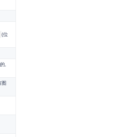
(位
的,
有图