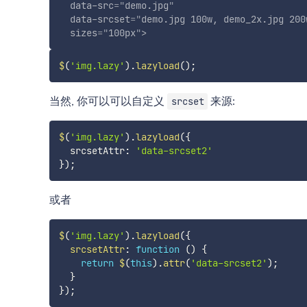
data-src
=
"
demo.jpg
"
data-srcset
=
"
demo.jpg 100w, demo_2x.jpg 200
sizes
=
"
100px
"
>
$
(
'img.lazy'
)
.
lazyload
(
)
;
当然, 你可以可以自定义
来源:
srcset
$
(
'img.lazy'
)
.
lazyload
(
{
  srcsetAttr
:
'data-srcset2'
}
)
;
或者
$
(
'img.lazy'
)
.
lazyload
(
{
srcsetAttr
:
function
(
)
{
return
$
(
this
)
.
attr
(
'data-srcset2'
)
;
}
}
)
;