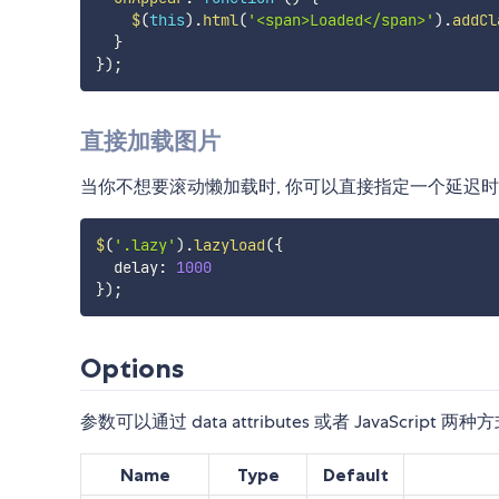
$
(
this
)
.
html
(
'<span>Loaded</span>'
)
.
addCl
}
}
)
;
直接加载图片
当你不想要滚动懒加载时, 你可以直接指定一个延迟时间来
$
(
'.lazy'
)
.
lazyload
(
{
  delay
:
1000
}
)
;
Options
参数可以通过 data attributes 或者 JavaScript 两
Name
Type
Default