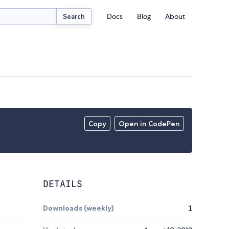
Docs
Blog
About
Search
Copy
Open in CodePen
DETAILS
Downloads (weekly)
1