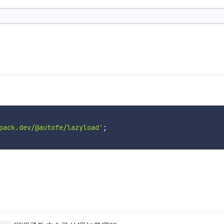
pack.dev/@autofe/lazyload'
;