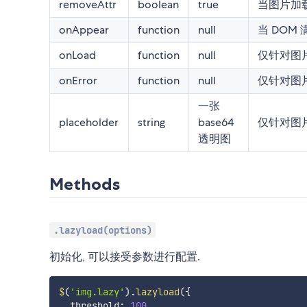
removeAttr
boolean
true
当图片加
onAppear
function
null
当 DOM
onLoad
function
null
仅针对图
onError
function
null
仅针对图
一张
placeholder
string
base64
仅针对图片
透明图
Methods
.lazyload(options)
初始化, 可以接受参数进行配置.
$
(
'img.lazy'
)
.
lazyload
(
{
  threshold
:
100