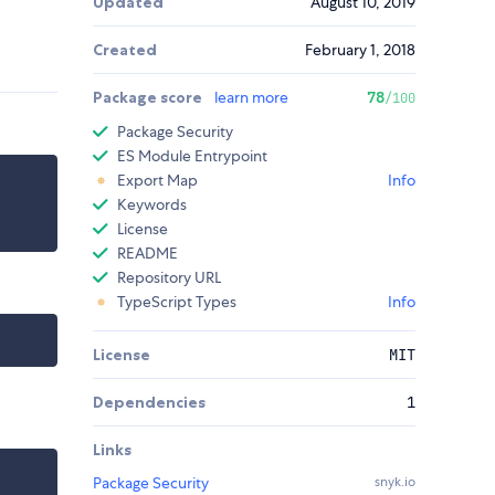
Updated
August 10, 2019
Created
February 1, 2018
Package score
learn more
78
/100
Package Security
ES Module Entrypoint
Export Map
Info
Keywords
License
README
Repository URL
TypeScript Types
Info
License
MIT
Dependencies
1
Links
Package Security
snyk.io