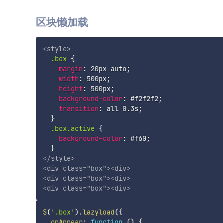
区块懒加载
<
style
>
.box
{
margin
:
 20px auto
;
width
:
 500px
;
height
:
 500px
;
background-color
:
 #f2f2f2
;
transition
:
 all 0.3s
;
}
.box.active
{
background-color
:
 #f60
;
}
</
style
>
<
div
class
=
"
box
"
>
<
div
>
<
div
class
=
"
box
"
>
<
div
>
<
div
class
=
"
box
"
>
<
div
>
$
(
'.box'
)
.
lazyload
(
{
onAppear
:
function
(
)
{