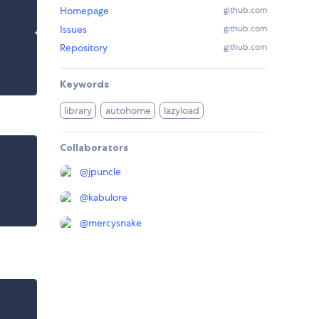
Homepage
github.com
Issues
github.com
Repository
github.com
Keywords
library
autohome
lazyload
Collaborators
@
jpuncle
@
kabulore
@
mercysnake