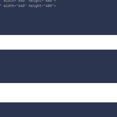
"
width
=
"
640
"
height
=
"
480
"
>
"
width
=
"
640
"
height
=
"
480
"
>