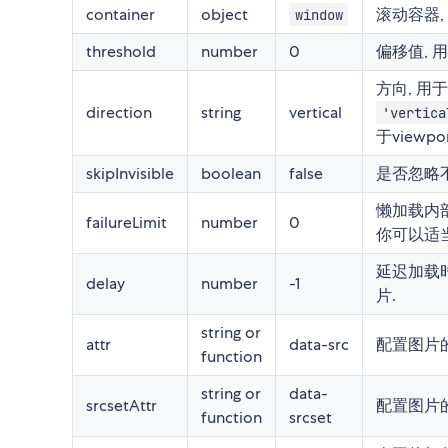
container
object
滚动容器,
window
threshold
number
0
偏移值, 
方向, 用
direction
string
vertical
'vertica
于viewp
skipInvisible
boolean
false
是否忽略不
懒加载内
failureLimit
number
0
你可以适
延迟加载时间
delay
number
-1
片.
string or
attr
data-src
配置图片
function
string or
data-
srcsetAttr
配置图片
function
srcset