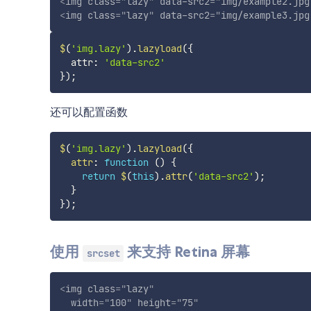
<
img
class
=
"
lazy
"
data-src2
=
"
img/example2.jpg
<
img
class
=
"
lazy
"
data-src2
=
"
img/example3.jpg
$
(
'img.lazy'
)
.
lazyload
(
{
  attr
:
'data-src2'
}
)
;
还可以配置函数
$
(
'img.lazy'
)
.
lazyload
(
{
attr
:
function
(
)
{
return
$
(
this
)
.
attr
(
'data-src2'
)
;
}
}
)
;
使用
来支持 Retina 屏幕
srcset
<
img
class
=
"
lazy
"
width
=
"
100
"
height
=
"
75
"