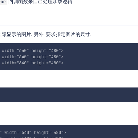
回调函数来自己处理加载逻辑.
ear
际显示的图片. 另外, 要求指定图片的尺寸.
width
=
"
640
"
height
=
"
480
"
>
width
=
"
640
"
height
=
"
480
"
>
width
=
"
640
"
height
=
"
480
"
>
"
width
=
"
640
"
height
=
"
480
"
>