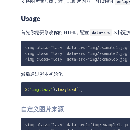
支持图片懒加载，对于非图片内容，可以通过
onApp
Usage
首先你需要修改你的 HTML , 配置
来指定实
data-src
<
img
class
=
"
lazy
"
data-src
=
"
img/example1.jpg
"
<
img
class
=
"
lazy
"
data-src
=
"
img/example2.jpg
"
<
img
class
=
"
lazy
"
data-src
=
"
img/example3.jpg
"
然后通过脚本初始化
$
(
'img.lazy'
)
.
lazyload
(
)
;
自定义图片来源
<
img
class
=
"
lazy
"
data-src2
=
"
img/example1.jpg