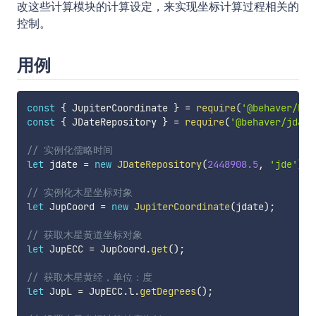
改这些计算模块的计算设定，来实现坐标计算过程相关的
控制。
用例
const
{
 JupiterCoordinate 
}
=
require
(
'@behaver/bas
const
{
 JDateRepository 
}
=
require
(
'@behaver/jdate
// 实例化儒略时间
let
 jdate 
=
new
JDateRepository
(
2448908.5
,
'jde'
)
;
// 实例化木星坐标对象
let
 JupCoord 
=
new
JupiterCoordinate
(
jdate
)
;
// 获取木星黄道坐标对象
let
 JupECC 
=
 JupCoord
.
get
(
)
;
// 获取木星黄经，单位：度
let
 JupL 
=
 JupECC
.
l
.
getDegrees
(
)
;