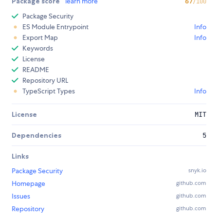
Package score
learn more
67
/100
Package Security
ES Module Entrypoint
Info
Export Map
Info
Keywords
License
README
Repository URL
TypeScript Types
Info
License
MIT
Dependencies
5
Links
Package Security
snyk.io
Homepage
github.com
Issues
github.com
Repository
github.com