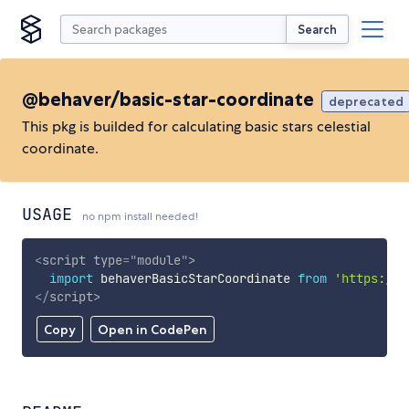
Search
@behaver/basic-star-coordinate
deprecated
This pkg is builded for calculating basic stars celestial
coordinate.
USAGE
no npm install needed!
<
script
type
=
"
module
"
>
import
 behaverBasicStarCoordinate 
from
'https://c
</
script
>
Copy
Open in CodePen