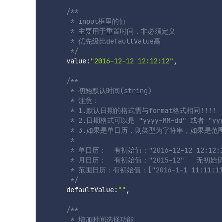
/**

       * input框里的值

       * 主要用于重置时间，非必须定义

       * 优先级比defaultValue高

       */
      value
:
"2016-12-12 12:12:12"
,
/**

       * 初始默认时间(string) 

       * 注意：

       * 1.默认日期的格式需与format格式相同!!!! 

       * 2.日期格式可以是 "yyyy-MM-dd" 或者 "
       * 3.如果是单日历，则类型为字符串，如果是
       * 

       * 单日历：  有初始值："2016-12-12 12:12:
       * 月日历：  有初始值："2015-12"   无初始值:
       * 范围日历：有初始值：["2016-1-1 11:11:11"
       */
      defaultValue
:
""
,
/**

       * 增加时间选择功能
