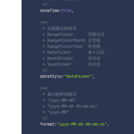
       */
      showTime
:
true
,
/**

       * 日期展示的格式 

       * RangePicker      范围日历

       * RangePickerMonth 月范围

       * RangePickerYear  年范围

       * DatePicker       单个日历

       * MonthPicker      月日历

       * YearPicker       年日历

       */
      dateStyle
:
"DatePicker"
,
/**

       * 展示的时间格式

       * "yyyy-MM-dd"

       * "yyyy-MM-dd HH:mm:ss"

       * "yyyy-MM"

       */
      format
:
"yyyy-MM-dd HH:mm:ss"
,