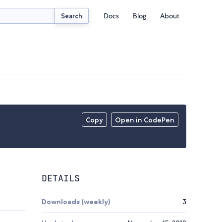
Docs
Blog
About
Search
Copy
Open in CodePen
DETAILS
Downloads (weekly)
3