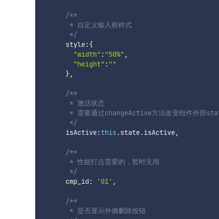
/**

       * 自定义输入框样式

       */
      style
:
{
"width"
:
"50%"
,
"height"
:
""
}
,
/**

       * 激活状态

       * 需要通过changeActive方法改变组件外部stat
       */
      isActive
:
this
.
state
.
isActive
,
/**

       * 性能打点需要的，暂时无用

       */
      cmp_id
:
'01'
,
/**

       * 是否显示外侧删除按钮
