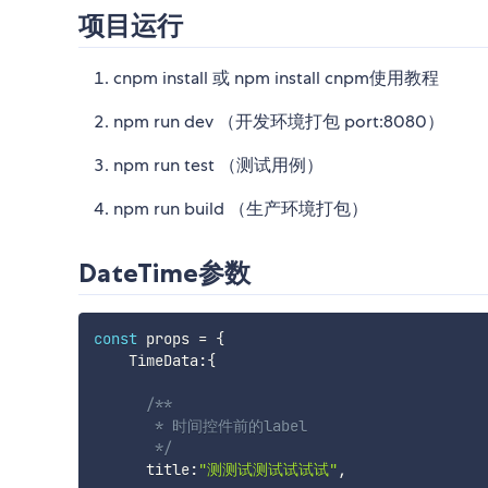
项目运行
cnpm install 或 npm install cnpm使用教程
npm run dev （开发环境打包 port:8080）
npm run test （测试用例）
npm run build （生产环境打包）
DateTime参数
const
 props 
=
{
    TimeData
:
{
/**

       * 时间控件前的label

       */
      title
:
"测测试测试试试试"
,