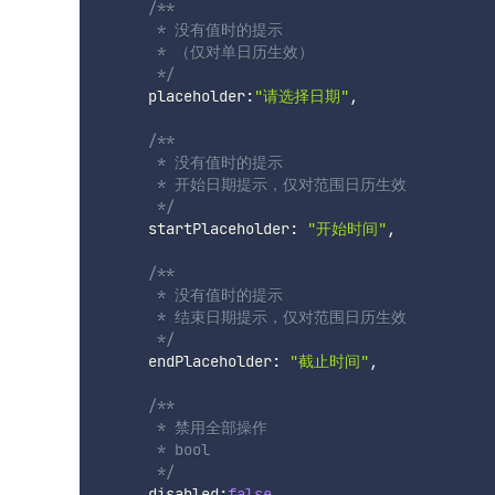
/**

       * 没有值时的提示

       * （仅对单日历生效）

       */
      placeholder
:
"请选择日期"
,
/**

       * 没有值时的提示

       * 开始日期提示，仅对范围日历生效

       */
      startPlaceholder
:
"开始时间"
,
/**

       * 没有值时的提示

       * 结束日期提示，仅对范围日历生效

       */
      endPlaceholder
:
"截止时间"
,
/**

       * 禁用全部操作

       * bool

       */
      disabled
:
false
,