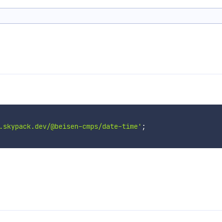
.skypack.dev/@beisen-cmps/date-time'
;