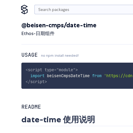
@beisen-cmps/date-time
Ethos-日期组件
USAGE
no npm install needed!
<
script
type
=
"
module
"
>
import
 beisenCmpsDateTime 
from
'https://cdn
</
script
>
README
date-time 使用说明