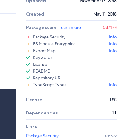
Updated
November 15, 2018
Created
May 11, 2018
Package score
learn more
50
/100
Package Security
Info
ES Module Entrypoint
Info
Export Map
Info
Keywords
License
README
Repository URL
TypeScript Types
Info
License
ISC
Dependencies
11
Links
Package Security
snyk.io