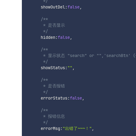
       */
      showOutDel
:
false
,
/**

       * 是否显示

       */
      hidden
:
false
,
/**

       * 显示状态 "search" or "",'searchBtn' (
       */
      showStatus
:
""
,
/**

       * 是否报错

       */
      errorStatus
:
false
,
/**

       * 报错信息

       */
      errorMsg
:
"出错了~~~！"
,