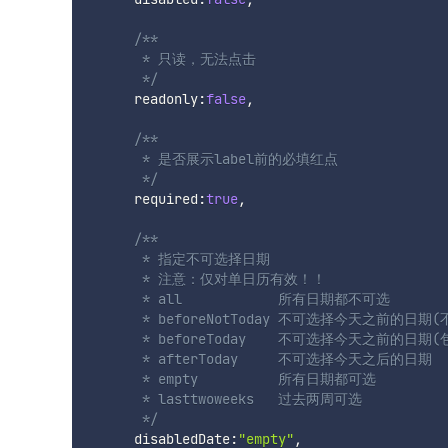
/**

       * 只读，无法点击

       */
      readonly
:
false
,
/**

       * 是否展示label前的必填红点

       */
      required
:
true
,
/**

       * 指定不可选择日期

       * 注意：仅对单日历有效！！

       * all            所有日期都不可选

       * beforeNotToday 不可选择今天之前的日期(
       * beforeToday    不可选择今天之前的日期(
       * afterToday     不可选择今天之后的日期

       * empty          所有日期都可选

       * lasttwoweeks   过去两周可选

       */
      disabledDate
:
"empty"
,