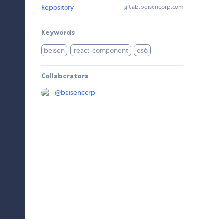
Repository
gitlab.beisencorp.com
Keywords
beisen
react-component
es6
Collaborators
@
beisencorp