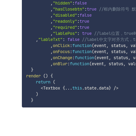
,
"hidden"
:
false
,
"hasClosebtn"
:
true
//框内删除符号 
,
"disabled"
:
false
,
"readonly"
:
true
,
"required"
:
true
,
"lablePos"
:
true
//label位置，tru
,
"lableTxt"
:
false
//label中文字对齐方式，t
,
onClick
:
function
(
event
,
 status
,
 va
,
onFocus
:
function
(
event
,
 status
,
 va
,
onChange
:
function
(
event
,
 status
,
 v
,
onBlur
:
function
(
event
,
 status
,
 val
}
render
(
)
{
return
(
<
Textbox 
{
...
this
.
state
.
data
}
/
>
)
}