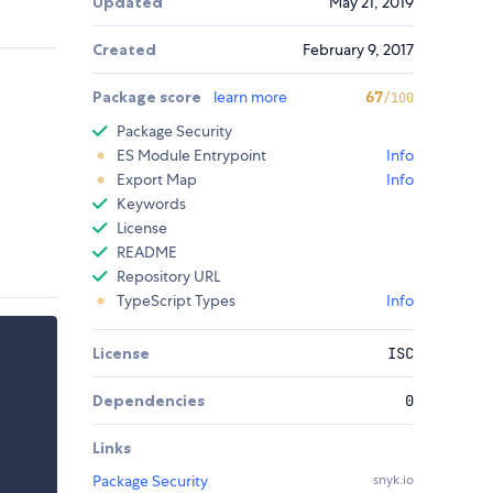
Updated
May 21, 2019
Created
February 9, 2017
Package score
learn more
67
/100
Package Security
ES Module Entrypoint
Info
Export Map
Info
Keywords
License
README
Repository URL
TypeScript Types
Info
License
ISC
Dependencies
0
Links
Package Security
snyk.io