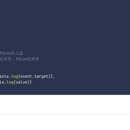
false在上边
e左对齐，false右对齐
sole
.
log
(
event
.
target
)
}
,
le
.
log
(
value
)
}