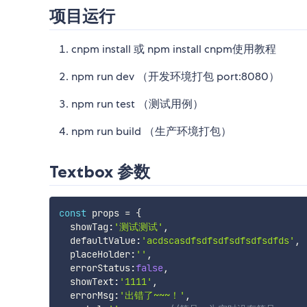
项目运行
cnpm install 或 npm install cnpm使用教程
npm run dev （开发环境打包 port:8080）
npm run test （测试用例）
npm run build （生产环境打包）
Textbox 参数
const
 props 
=
{
  showTag
:
'测试测试'
,
  defaultValue
:
'acdscasdfsdfsdfsdfsdfsdfds'
,
  placeHolder
:
''
,
  errorStatus
:
false
,
  showText
:
'1111'
,
  errorMsg
:
'出错了~~~！'
,