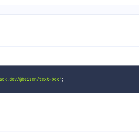
ack.dev/@beisen/text-box'
;