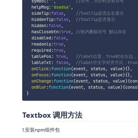
  symbol
:
''
,
//符号，为空时没有符号
  helpMsg
:
'dsadsa'
,
  sideTip
:
false
,
//toolTip是否左右显示
  hiddenTip
:
false
,
//toolTip是否显示
  hidden
:
false
,
  hasClosebtn
:
true
,
//框内删除符号 默认存在
  disabled
:
false
,
  readonly
:
true
,
  required
:
true
,
  lablePos
:
true
,
//label位置，true时在左边，
  lableTxt
:
false
,
//label中文字对齐方式，tru
onClick
:
function
(
event
,
 status
,
 value
)
{
}
,
onFocus
:
function
(
event
,
 status
,
 value
)
{
}
,
onChange
:
function
(
event
,
 status
,
 value
)
{
con
onBlur
:
function
(
event
,
 status
,
 value
)
{
conso
}
Textbox 调用方法
1.安装npm组件包