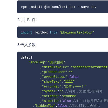
2.引用组件
import
 Textbox 
from
"@beisen/text-box"
3.传入参数
data
:
{
"showTag"
:
"测试测试"
,
"defaultValue"
:
"acdscasdfsdfsdfsdf
,
"placeHolder"
:
""
,
"errorStatus"
:
false
,
"showText"
:
"1111"
,
"errorMsg"
:
"出错了~~~！"
,
"symbol"
:
""
//符号，为空时没有符号
,
"helpMsg"
:
"dsadsa"
,
"sideTip"
:
false
//toolTip是否左右显
,
"hiddenTip"
:
false
//toolTip是否显示