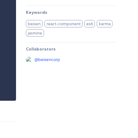
Keywords
beisen
react-component
es6
karma
jasmine
Collaborators
@
beisencorp