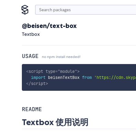
@beisen/text-box
Textbox
USAGE
no npm install needed!
<
script
type
=
"
module
"
>
import
 beisenTextBox 
from
'https://cdn.skyp
</
script
>
README
Textbox 使用说明