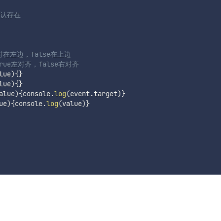
默认存在
e时在左边，false在上边
rue左对齐，false右对齐
lue
)
{
}
lue
)
{
}
alue
)
{
console
.
log
(
event
.
target
)
}
ue
)
{
console
.
log
(
value
)
}