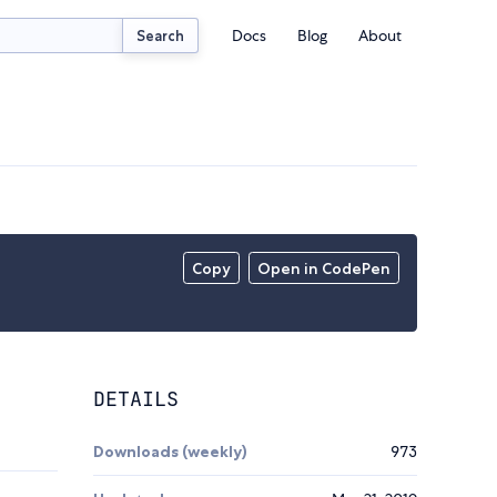
Docs
Blog
About
Search
Copy
Open in CodePen
DETAILS
Downloads (weekly)
973