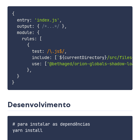
{
  entry
:
'index.js'
,
  output
:
{
/*...*/
}
,
  module
:
{
    rules
:
[
{
        test
:
/
\.js$
/
,
        include
:
[
`
${
currentDirectory
}
/src/files-to
        use
:
[
'@bethaged/orion-globals-shadow-loade
}
,
}
}
Desenvolvimento
# para instalar as dependências

yarn install
