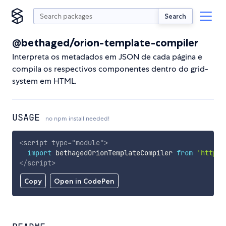
Search
@bethaged/orion-template-compiler
Interpreta os metadados em JSON de cada página e
compila os respectivos componentes dentro do grid-
system em HTML.
USAGE
no npm install needed!
<
script
type
=
"
module
"
>
import
 bethagedOrionTemplateCompiler 
from
'https:
</
script
>
Copy
Open in CodePen