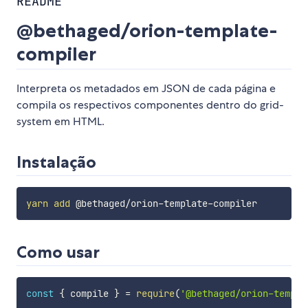
README
@bethaged/orion-template-
compiler
Interpreta os metadados em JSON de cada página e
compila os respectivos componentes dentro do grid-
system em HTML.
Instalação
yarn
add
Como usar
const
{
 compile 
}
=
require
(
'@bethaged/orion-templa