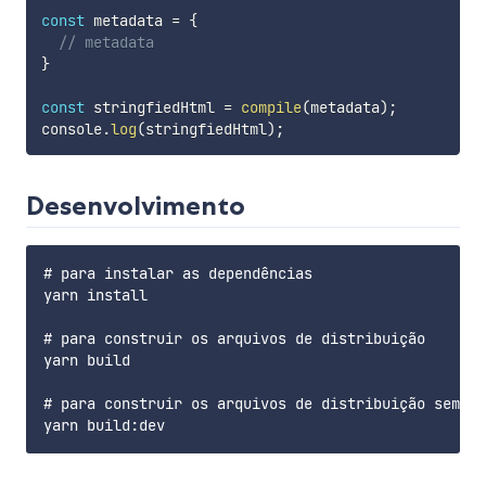
const
 metadata 
=
{
// metadata
}
const
 stringfiedHtml 
=
compile
(
metadata
)
;
console
.
log
(
stringfiedHtml
)
;
Desenvolvimento
# para instalar as dependências

yarn install

# para construir os arquivos de distribuição

yarn build

# para construir os arquivos de distribuição sem mi