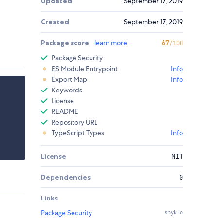
Updated
September 17, 2019
Created
September 17, 2019
Package score
learn more
67
/100
Package Security
ES Module Entrypoint
Info
Export Map
Info
Keywords
License
README
Repository URL
TypeScript Types
Info
License
MIT
Dependencies
0
Links
Package Security
snyk.io