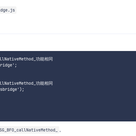
idge.js
allNativeMethod_功能相同

ridge';

allNativeMethod_功能相同

sbridge');

。
SG_BFO_callNativeMethod_