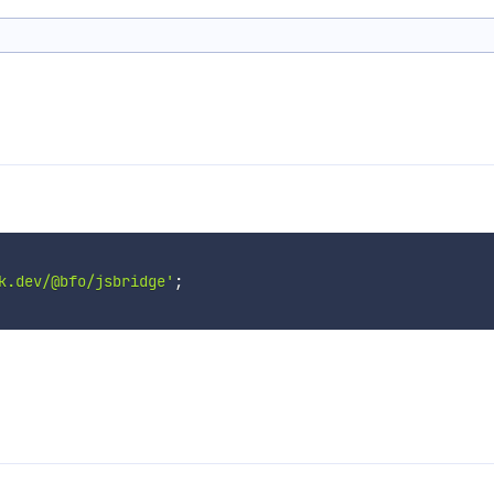
k.dev/@bfo/jsbridge'
;