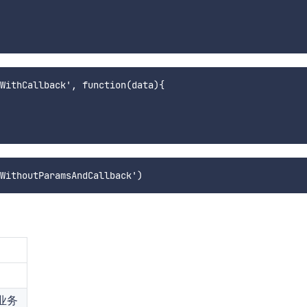
WithCallback', function(data){ 

业务