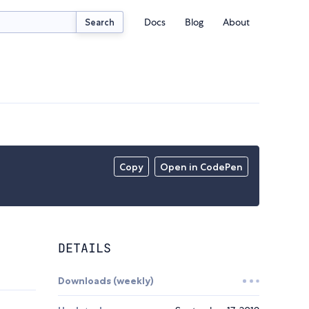
Docs
Blog
About
Search
Copy
Open in CodePen
DETAILS
Downloads (weekly)