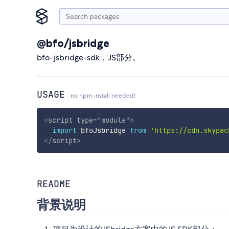
@bfo/jsbridge
bfo-jsbridge-sdk，JS部分。
USAGE
no npm install needed!
<
script
type
=
"
module
"
>
import
 bfoJsbridge 
from
'https://cdn.skypac
</
script
>
README
背景说明