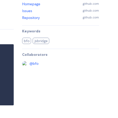
Homepage
github.com
Issues
github.com
Repository
github.com
Keywords
bfo
jsbridge
Collaborators
@
bfo