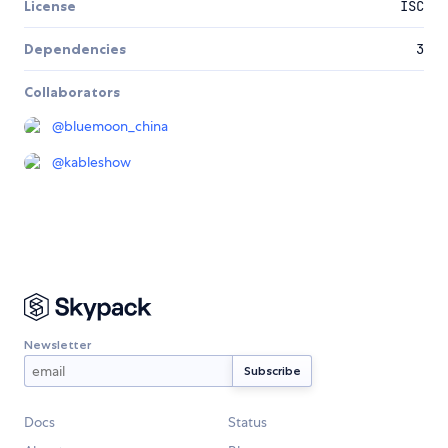
License
ISC
Dependencies
3
Collaborators
@
bluemoon_china
@
kableshow
Newsletter
Docs
Status