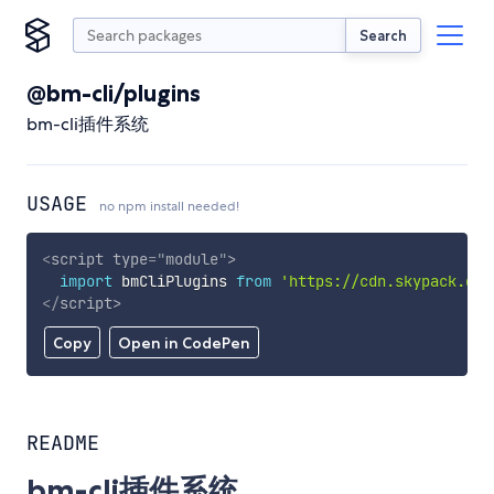
Search
@bm-cli/plugins
bm-cli插件系统
USAGE
no npm install needed!
<
script
type
=
"
module
"
>
import
 bmCliPlugins 
from
'https://cdn.skypack.dev
</
script
>
Copy
Open in CodePen
README
bm-cli插件系统