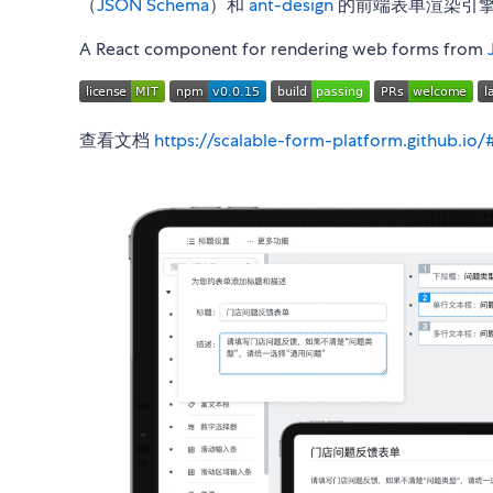
（
JSON Schema
）和
ant-design
的前端表单渲染引擎s
A React component for rendering web forms from
查看文档
https://scalable-form-platform.github.io/