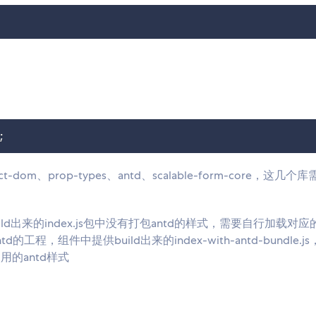
;
act-dom、prop-types、antd、scalable-form-core，这几个
ild出来的index.js包中没有打包antd的样式，需要自行加载对
ntd的工程，组件中提供build出来的index-with-antd-bundle.j
使用的antd样式