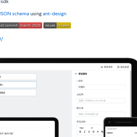
dk
JSON schema
using
ant-design
#/