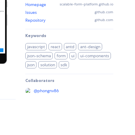
Homepage
scalable-form-platform.github.io
Issues
github.com
Repository
github.com
Keywords
javascript
react
antd
ant-design
json-schema
form
ui
ui-components
json
solution
sdk
Collaborators
@
phongnv86