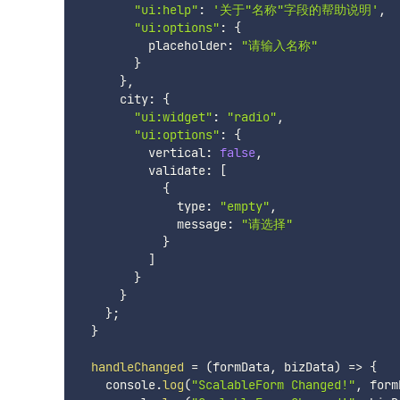
"ui:help"
:
'关于"名称"字段的帮助说明'
,
"ui:options"
:
{
          placeholder
:
"请输入名称"
}
}
,
      city
:
{
"ui:widget"
:
"radio"
,
"ui:options"
:
{
          vertical
:
false
,
          validate
:
[
{
              type
:
"empty"
,
              message
:
"请选择"
}
]
}
}
}
;
}
handleChanged
=
(
formData
,
 bizData
)
=>
{
    console
.
log
(
"ScalableForm Changed!"
,
 form