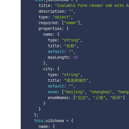
      title
:
"Scalable Form render sdk with A
      description
:
""
,
      type
:
"object"
,
      required
:
[
"name"
]
,
      properties
:
{
        name
:
{
          type
:
"string"
,
          title
:
"名称"
,
default
:
""
,
          maxLength
:
15
}
,
        city
:
{
          type
:
"string"
,
          title
:
"请选择城市"
,
default
:
""
,
enum
:
[
"beijing"
,
"shanghai"
,
"hang
          enumNames
:
[
"北京"
,
"上海"
,
"杭州"
]
}
}
}
;
this
.
uiSchema 
=
{
      name
:
{