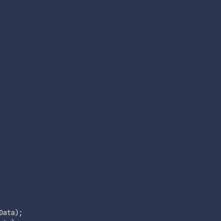
Data
)
;