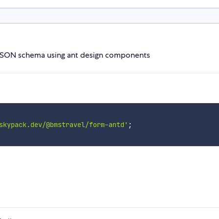
JSON schema using ant design components
skypack.dev/@bmstravel/form-antd'
;