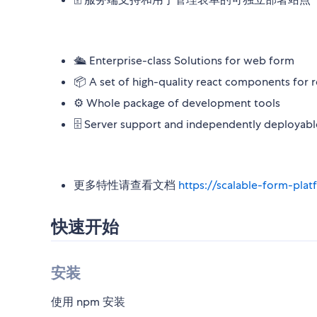
🛳 Enterprise-class Solutions for web form
📦 A set of high-quality react components fo
⚙️ Whole package of development tools
🗄 Server support and independently deployable
更多特性请查看文档
https://scalable-form-plat
快速开始
安装
使用 npm 安装