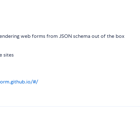
r rendering web forms from JSON schema out of the box
 sites
form.github.io/#/