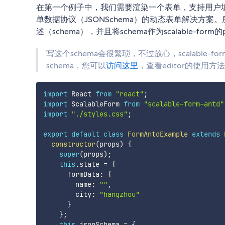
在第一个例子中，我们需要渲染一个表单，支持用户填写na
单数据协议（JSONSchema）的动态表单解决方案
述（schema），并且将schema作为scalable-form
写这个schema会很繁琐，不过放心，scalable
schema，您可以
访问这里
，查看editor的使用方法
import
 React 
from
"react"
;
import
 ScalableForm 
from
"scalable-form-antd"
import
"./styles.css"
;
export
default
class
FormAntdExample
extends
constructor
(
props
)
{
super
(
props
)
;
this
.
state 
=
{
      formData
:
{
        name
:
""
,
        city
:
"hangzhou"
}
}
;
this
.
jsonSchema 
=
{