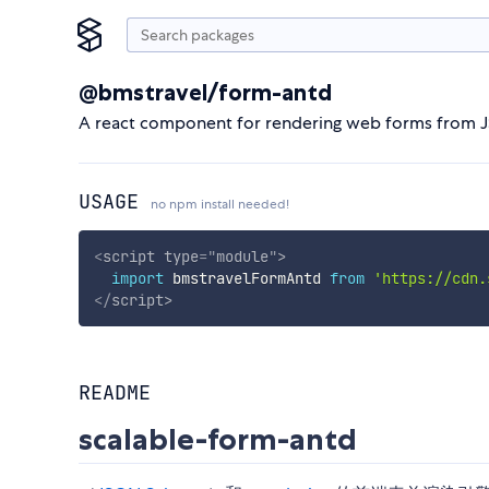
@bmstravel/form-antd
A react component for rendering web forms from 
USAGE
no npm install needed!
<
script
type
=
"
module
"
>
import
 bmstravelFormAntd 
from
'https://cdn.
</
script
>
README
scalable-form-antd