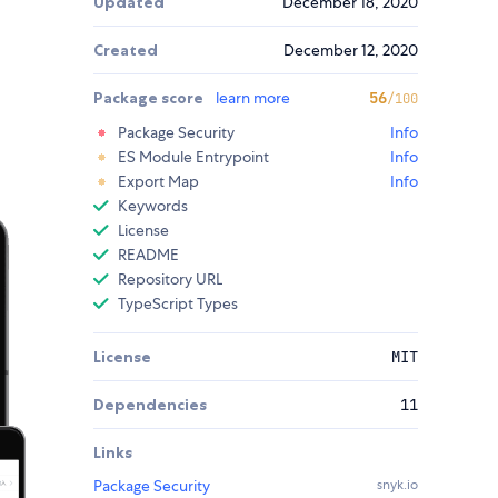
Updated
December 18, 2020
Created
December 12, 2020
Package score
learn more
56
/100
Package Security
Info
ES Module Entrypoint
Info
Export Map
Info
Keywords
License
README
Repository URL
TypeScript Types
License
MIT
Dependencies
11
Links
Package Security
snyk.io