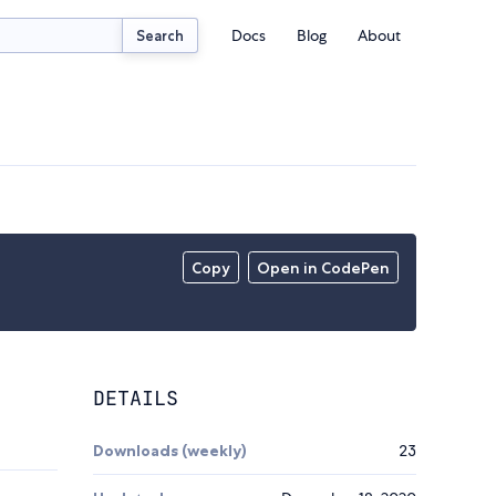
Docs
Blog
About
Search
Copy
Open in CodePen
DETAILS
Downloads (weekly)
23