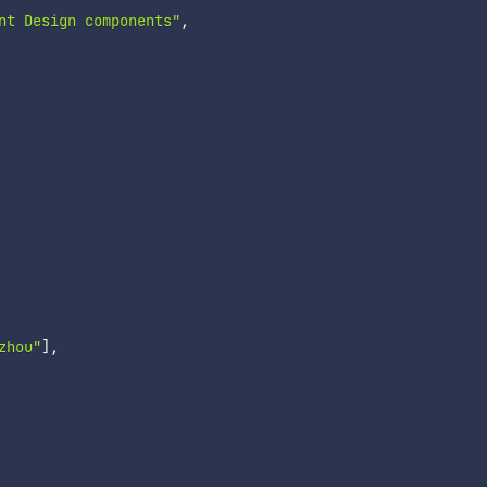
nt Design components"
,
zhou"
]
,