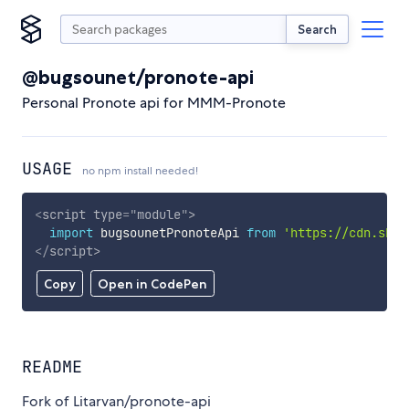
Search
@bugsounet/pronote-api
Personal Pronote api for MMM-Pronote
USAGE
no npm install needed!
<
script
type
=
"
module
"
>
import
 bugsounetPronoteApi 
from
'https://cdn.skyp
</
script
>
Copy
Open in CodePen
README
Fork of Litarvan/pronote-api