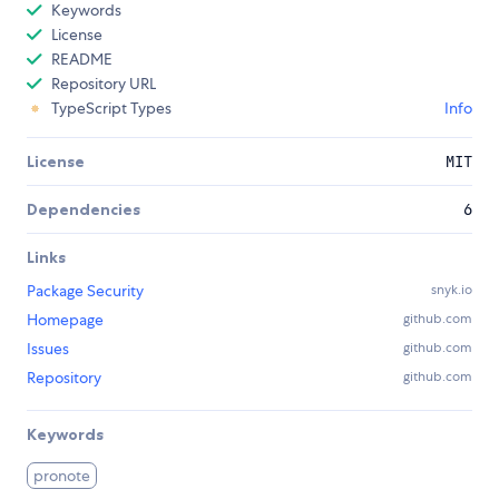
Keywords
License
README
Repository URL
TypeScript Types
Info
License
MIT
Dependencies
6
Links
Package Security
snyk.io
Homepage
github.com
Issues
github.com
Repository
github.com
Keywords
pronote