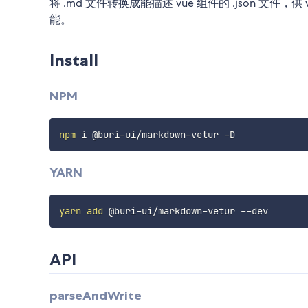
将 .md 文件转换成能描述 vue 组件的 .json 文件，供 
能。
Install
NPM
npm
YARN
yarn
add
API
parseAndWrite