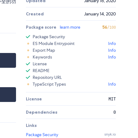
Updated
January 16, 2020
补全的功
Created
January 14, 2020
Package score
learn more
56
/100
Package Security
ES Module Entrypoint
Info
Export Map
Info
Keywords
Info
License
README
Repository URL
TypeScript Types
Info
License
MIT
Dependencies
0
Links
Package Security
snyk.io