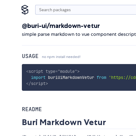
@buri-ui/markdown-vetur
simple parse markdown to vue component descripti
USAGE
no npm install needed!
<
script
type
=
"
module
"
>
import
 buriUiMarkdownVetur 
from
'https://cd
</
script
>
README
Buri Markdown Vetur