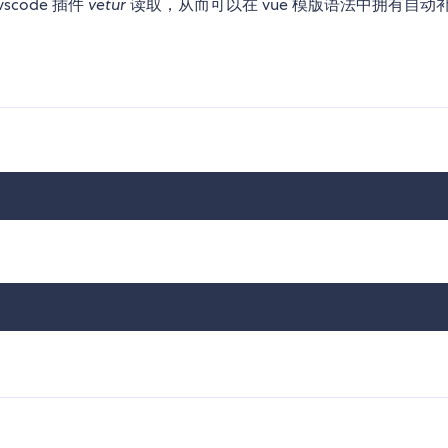
vscode 插件
vetur
读取，从而可以在 vue 模版语法中拥有自动