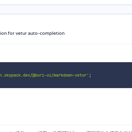
on for vetur auto-completion
n.skypack.dev/@buri-ui/markdown-vetur'
;