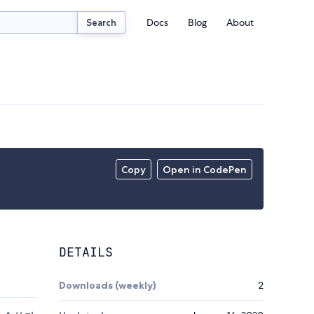
Docs
Blog
About
Search
Copy
Open in CodePen
DETAILS
Downloads (weekly)
2