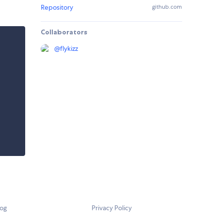
Repository
github.com
Collaborators
@
flykizz
log
Privacy Policy