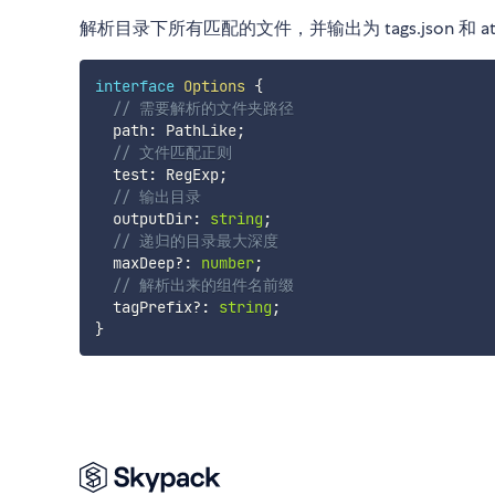
解析目录下所有匹配的文件，并输出为 tags.json 和 attrib
interface
Options
{
// 需要解析的文件夹路径
  path
:
 PathLike
;
// 文件匹配正则
  test
:
 RegExp
;
// 输出目录
  outputDir
:
string
;
// 递归的目录最大深度
  maxDeep
?
:
number
;
// 解析出来的组件名前缀
  tagPrefix
?
:
string
;
}