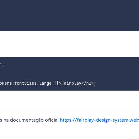
'
;
okens
.
fontSizes
.
large 
}
}
>
Fairplay
<
/
h1
>
;
s na documentação oficial
https://fairplay-design-system.we