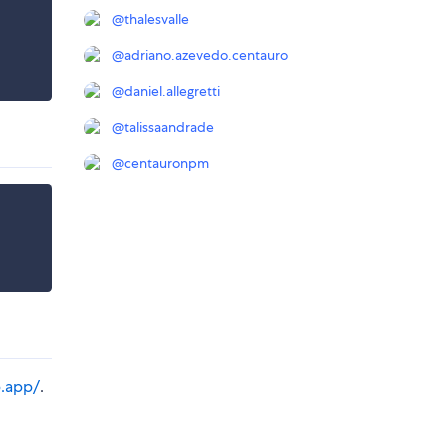
@
thalesvalle
@
adriano.azevedo.centauro
@
daniel.allegretti
@
talissaandrade
@
centauronpm
b.app/
.