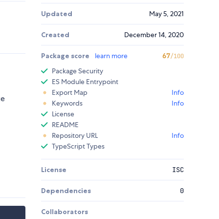
Updated
May 5, 2021
Created
December 14, 2020
Package score
learn more
67
/100
Package Security
ES Module Entrypoint
Export Map
Info
te
Keywords
Info
License
README
Repository URL
Info
TypeScript Types
License
ISC
Dependencies
0
Collaborators