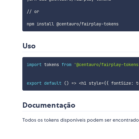
// or

Uso
import
 tokens 
from
'@centauro/fairplay-tokens
export
default
(
)
=>
<
h1 style
=
{
{
 fontSize
:
 t
Documentação
Todos os tokens disponíveis podem ser encontrado