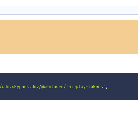
/cdn.skypack.dev/@centauro/fairplay-tokens'
;