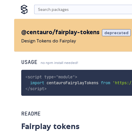
@centauro/fairplay-tokens
deprecated
Design Tokens do Fairplay
USAGE
no npm install needed!
<
script
type
=
"
module
"
>
import
 centauroFairplayTokens 
from
'https:/
</
script
>
README
Fairplay tokens