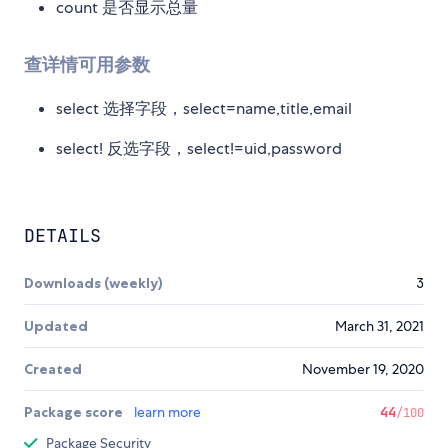
count 是否显示总量
查详情可用参数
select 选择字段，select=name,title,email
select! 反选字段，select!=uid,password
DETAILS
Downloads (weekly)
3
Updated
March 31, 2021
Created
November 19, 2020
Package score
learn more
44
/100
Package Security