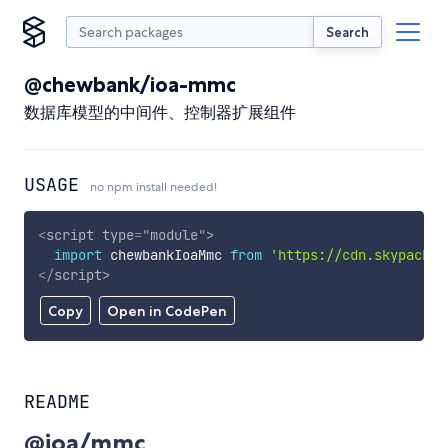
Search
@chewbank/ioa-mmc
数据库模型的中间件、控制器扩展组件
USAGE
no npm install needed!
<
script
type
=
"
module
"
>
import
 chewbankIoaMmc 
from
'https://cdn.skypack.d
</
script
>
Copy
Open in CodePen
README
@ioa/mmc