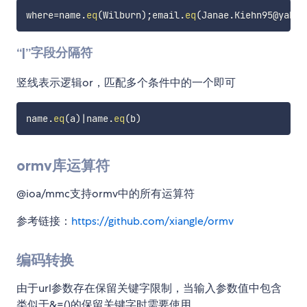
where
=
name
.
eq
(
Wilburn
)
;
email
.
eq
(
Janae
.
Kiehn95@yahoo
“|”字段分隔符
竖线表示逻辑or，匹配多个条件中的一个即可
name
.
eq
(
a
)
|
name
.
eq
(
b
)
ormv库运算符
@ioa/mmc支持ormv中的所有运算符
参考链接：
https://github.com/xiangle/ormv
编码转换
由于url参数存在保留关键字限制，当输入参数值中包含
类似于&=()的保留关键字时需要使用