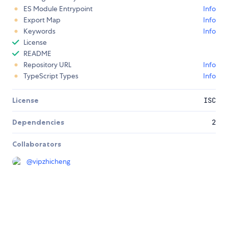
ES Module Entrypoint
Info
Export Map
Info
Keywords
Info
License
README
Repository URL
Info
TypeScript Types
Info
License
ISC
Dependencies
2
Collaborators
@
vipzhicheng