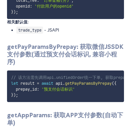
  total_fee
:
'订单金额(分)'
,
  openid
:
'付款用户的openid'
}
)
;
相关默认值:
- JSAPI
trade_type
getPayParamsByPrepay: 获取微信JSSDK
支付参数(通过预支付会话标识, 兼容小程
序)
// 该方法需先调用api.unifiedOrder统一下单, 获取prepay_
let
 result 
=
await
 api
.
getPayParamsByPrepay
(
{
  prepay_id
:
'预支付会话标识'
}
)
;
getAppParams: 获取APP支付参数(自动下
单)