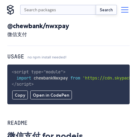
Search
@chewbank/nwxpay
微信支付
USAGE
no npm install needed!
<
script
type
=
"
module
"
>
import
 chewbankNwxpay 
from
'https://cdn.skypack.d
</
script
>
Copy
Open in CodePen
README
微信支付 for nodejs