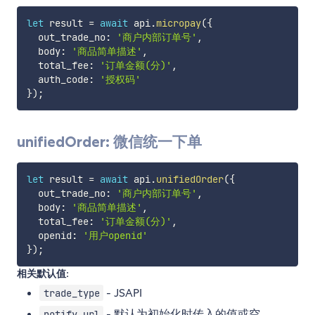
let
 result 
=
await
 api
.
micropay
(
{
  out_trade_no
:
'商户内部订单号'
,
  body
:
'商品简单描述'
,
  total_fee
:
'订单金额(分)'
,
  auth_code
:
'授权码'
}
)
;
unifiedOrder: 微信统一下单
let
 result 
=
await
 api
.
unifiedOrder
(
{
  out_trade_no
:
'商户内部订单号'
,
  body
:
'商品简单描述'
,
  total_fee
:
'订单金额(分)'
,
  openid
:
'用户openid'
}
)
;
相关默认值:
- JSAPI
trade_type
- 默认为初始化时传入的值或空
notify_url