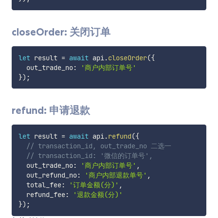
closeOrder: 关闭订单
let
 result 
=
await
 api
.
closeOrder
(
{
  out_trade_no
:
'商户内部订单号'
}
)
;
refund: 申请退款
let
 result 
=
await
 api
.
refund
(
{
// transaction_id, out_trade_no 二选一
// transaction_id: '微信的订单号',
  out_trade_no
:
'商户内部订单号'
,
  out_refund_no
:
'商户内部退款单号'
,
  total_fee
:
'订单金额(分)'
,
  refund_fee
:
'退款金额(分)'
}
)
;