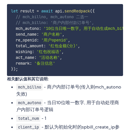
let
 result 
=
await
 api
.
sendRedpack
(
{
// mch_billno, mch_autono 二选一
// mch_billno: '商户内部付款订单号',
  mch_autono
:
'10位当日唯一数字, 用于自动生成mch_billn
  send_name
:
'商户名称'
,
  re_openid
:
'用户openid'
,
  total_amount
:
'红包金额(分)'
,
  wishing
:
'红包祝福语'
,
  act_name
:
'活动名称'
,
  remark
:
'备注信息'
}
)
;
相关默认值和其它说明:
- 商户内部订单号(传入则mch_autono
mch_billno
失效)
- 当日10位唯一数字, 用于自动处理商
mch_autono
户内部订单号逻辑
- 1
total_num
- 默认为初始化时的spbill_create_ip参
client_ip