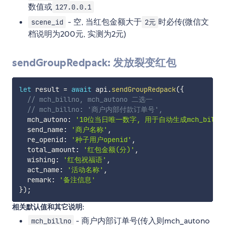
数值或
127.0.0.1
- 空, 当红包金额大于
时必传(微信文
scene_id
2元
档说明为200元, 实测为2元)
sendGroupRedpack: 发放裂变红包
let
 result 
=
await
 api
.
sendGroupRedpack
(
{
// mch_billno, mch_autono 二选一
// mch_billno: '商户内部付款订单号',
  mch_autono
:
'10位当日唯一数字, 用于自动生成mch_billn
  send_name
:
'商户名称'
,
  re_openid
:
'种子用户openid'
,
  total_amount
:
'红包金额(分)'
,
  wishing
:
'红包祝福语'
,
  act_name
:
'活动名称'
,
  remark
:
'备注信息'
}
)
;
相关默认值和其它说明:
- 商户内部订单号(传入则mch_autono
mch_billno