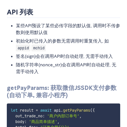
API 列表
某些API预设了某些必传字段的默认值, 调用时不传参
数则使用默认值
初始化时已传入的参数无需调用时重复传入, 如
appid
mchid
签名(sign)会在调用API时自动处理, 无需手动传入
随机字符串(nonce_str)会在调用API时自动处理, 无
需手动传入
getPayParams: 获取微信JSSDK支付参数
(自动下单, 兼容小程序)
let
 result 
=
await
 api
.
getPayParams
(
{
  out_trade_no
:
'商户内部订单号'
,
  body
:
'商品简单描述'
,