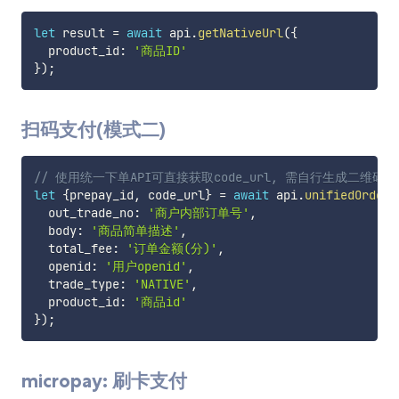
let
 result 
=
await
 api
.
getNativeUrl
(
{
  product_id
:
'商品ID'
}
)
;
扫码支付(模式二)
// 使用统一下单API可直接获取code_url, 需自行生成二维码
let
{
prepay_id
,
 code_url
}
=
await
 api
.
unifiedOrder
(
  out_trade_no
:
'商户内部订单号'
,
  body
:
'商品简单描述'
,
  total_fee
:
'订单金额(分)'
,
  openid
:
'用户openid'
,
  trade_type
:
'NATIVE'
,
  product_id
:
'商品id'
}
)
;
micropay: 刷卡支付