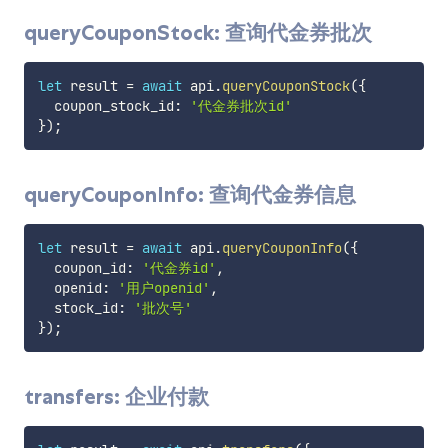
queryCouponStock: 查询代金券批次
let
 result 
=
await
 api
.
queryCouponStock
(
{
  coupon_stock_id
:
'代金券批次id'
}
)
;
queryCouponInfo: 查询代金券信息
let
 result 
=
await
 api
.
queryCouponInfo
(
{
  coupon_id
:
'代金券id'
,
  openid
:
'用户openid'
,
  stock_id
:
'批次号'
}
)
;
transfers: 企业付款