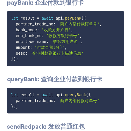
payBank: 企业付款到银行卡
let
 result 
=
await
 api
.
payBank
(
{
  partner_trade_no
:
'商户内部付款订单号'
,
  bank_code
:
'收款方开户行'
,
  enc_bank_no
:
'收款方银行卡号'
,
  enc_true_name
:
'收款方用户名'
,
  amount
:
'付款金额(分)'
,
  desc
:
'企业付款到银行卡描述信息'
}
)
;
queryBank: 查询企业付款到银行卡
let
 result 
=
await
 api
.
queryBank
(
{
  partner_trade_no
:
'商户内部付款订单号'
}
)
;
sendRedpack: 发放普通红包