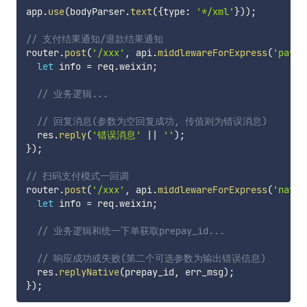
app
.
use
(
bodyParser
.
text
(
{
type
:
'*/xml'
}
)
)
;
// 支付结果通知/退款结果通知
router
.
post
(
'/xxx'
,
 api
.
middlewareForExpress
(
'pay'
)
let
 info 
=
 req
.
weixin
;
// 业务逻辑...
// 回复消息(参数为空回复成功, 传值则为错误消息)
  res
.
reply
(
'错误消息'
||
''
)
;
}
)
;
// 扫码支付模式一回调
router
.
post
(
'/xxx'
,
 api
.
middlewareForExpress
(
'nativ
let
 info 
=
 req
.
weixin
;
// 业务逻辑和统一下单获取prepay_id...
// 响应成功或失败(第二个可选参数为输出错误信息)
  res
.
replyNative
(
prepay_id
,
 err_msg
)
;
}
)
;