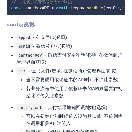
// 沙盒模式(用于微信支付验收)
const
 sandboxAPI 
=
await
 tenpay
.
sandbox
(
config
)
;
config说明:
- 公众号ID(必填)
appid
- 微信商户号(必填)
mchid
- 微信支付安全密钥(必填, 在微信商户
partnerKey
管理界面获取)
- 证书文件(选填, 在微信商户管理界面获取)
pfx
当不需要调用依赖证书的API时可不填此参数
若业务流程中使用了依赖证书的API则需要在初
始化时传入此参数
- 支付结果通知回调地址(选填)
notify_url
可以在初始化的时候传入设为默认值, 不传则需
在调用相关API时传入