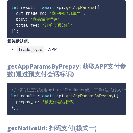
let
 result 
=
await
 api
.
getAppParams
(
{
  out_trade_no
:
'商户内部订单号'
,
  body
:
'商品简单描述'
,
  total_fee
:
'订单金额(分)'
}
)
;
相关默认值:
- APP
trade_type
getAppParamsByPrepay: 获取APP支付参
数(通过预支付会话标识)
// 该方法需先调用api.unifiedOrder统一下单<注意传入trade_ty
let
 result 
=
await
 api
.
getAppParamsByPrepay
(
{
  prepay_id
:
'预支付会话标识'
}
)
;
getNativeUrl: 扫码支付(模式一)