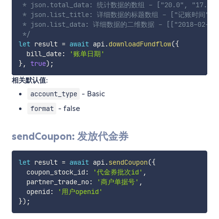
 * json.total_data: 统计数据的数组 - ["20.0", "17.0", 
 * json.list_title: 详细数据的标题数组 - ["记账时间"
 * json.list_data: 详细数据的二维数据 - [["2018-02-01 04
 */
let
 result 
=
await
 api
.
downloadFundflow
(
{
  bill_date
:
'账单日期'
}
,
true
)
;
相关默认值:
- Basic
account_type
- false
format
sendCoupon: 发放代金券
let
 result 
=
await
 api
.
sendCoupon
(
{
  coupon_stock_id
:
'代金券批次id'
,
  partner_trade_no
:
'商户单据号'
,
  openid
:
'用户openid'
}
)
;