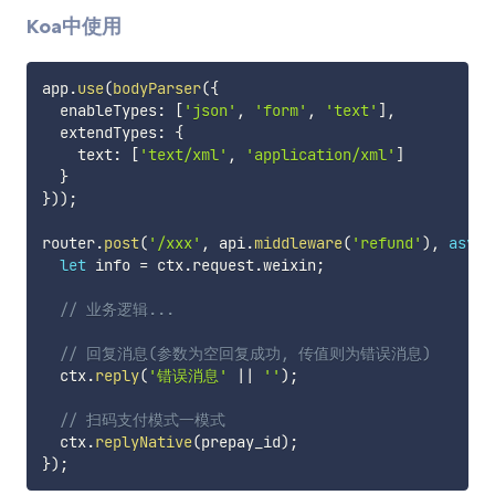
Koa中使用
app
.
use
(
bodyParser
(
{
  enableTypes
:
[
'json'
,
'form'
,
'text'
]
,
  extendTypes
:
{
    text
:
[
'text/xml'
,
'application/xml'
]
}
}
)
)
;
router
.
post
(
'/xxx'
,
 api
.
middleware
(
'refund'
)
,
async
let
 info 
=
 ctx
.
request
.
weixin
;
// 业务逻辑...
// 回复消息(参数为空回复成功, 传值则为错误消息)
  ctx
.
reply
(
'错误消息'
||
''
)
;
// 扫码支付模式一模式
  ctx
.
replyNative
(
prepay_id
)
;
}
)
;