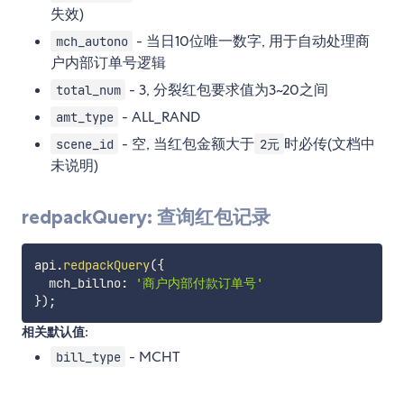
失效)
- 当日10位唯一数字, 用于自动处理商
mch_autono
户内部订单号逻辑
- 3, 分裂红包要求值为3~20之间
total_num
- ALL_RAND
amt_type
- 空, 当红包金额大于
时必传(文档中
scene_id
2元
未说明)
redpackQuery: 查询红包记录
api
.
redpackQuery
(
{
  mch_billno
:
'商户内部付款订单号'
}
)
;
相关默认值:
- MCHT
bill_type