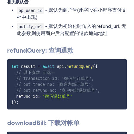
相关默认值:
- 默认为商户号(此字段在小程序支付文
op_user_id
档中出现)
- 默认为初始化时传入的refund_url, 无
notify_url
此参数则使用商户后台配置的退款通知地址
refundQuery: 查询退款
let
 result 
=
await
 api
.
refundQuery
(
{
// 以下参数 四选一
// transaction_id: '微信的订单号',
// out_trade_no: '商户内部订单号',
// out_refund_no: '商户内部退款单号',
  refund_id
:
'微信退款单号'
}
)
;
downloadBill: 下载对帐单