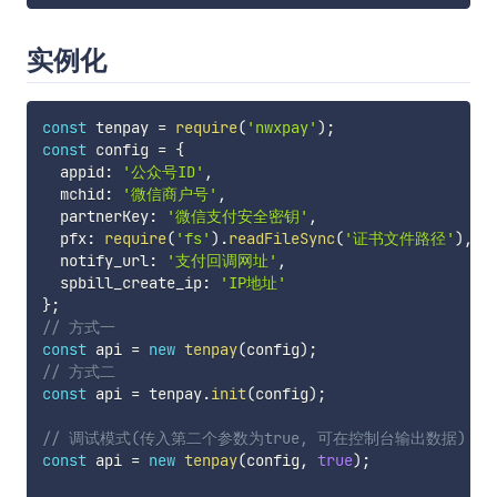
实例化
const
 tenpay 
=
require
(
'nwxpay'
)
;
const
 config 
=
{
  appid
:
'公众号ID'
,
  mchid
:
'微信商户号'
,
  partnerKey
:
'微信支付安全密钥'
,
  pfx
:
require
(
'fs'
)
.
readFileSync
(
'证书文件路径'
)
,
  notify_url
:
'支付回调网址'
,
  spbill_create_ip
:
'IP地址'
}
;
// 方式一
const
 api 
=
new
tenpay
(
config
)
;
// 方式二
const
 api 
=
 tenpay
.
init
(
config
)
;
// 调试模式(传入第二个参数为true, 可在控制台输出数据)
const
 api 
=
new
tenpay
(
config
,
true
)
;