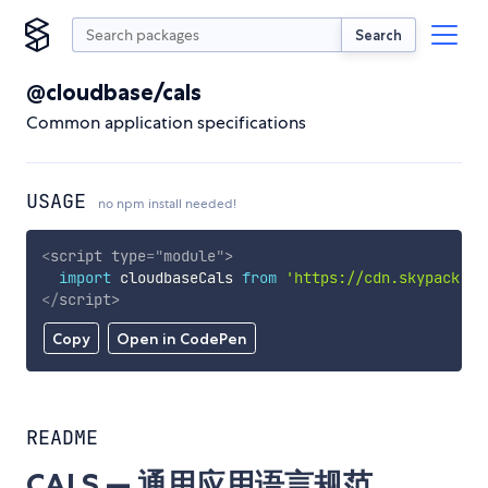
Search
@cloudbase/cals
Common application specifications
USAGE
no npm install needed!
<
script
type
=
"
module
"
>
import
 cloudbaseCals 
from
'https://cdn.skypack.de
</
script
>
Copy
Open in CodePen
README
CALS — 通用应用语言规范