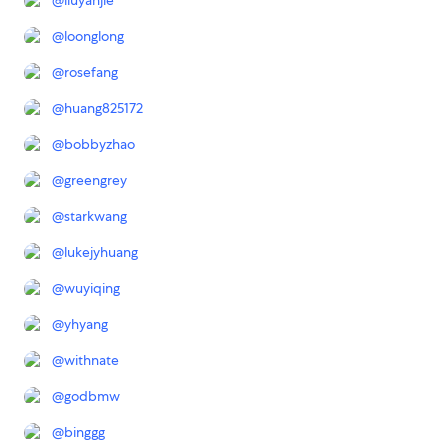
@
liuyanjie
@
loonglong
@
rosefang
@
huang825172
@
bobbyzhao
@
greengrey
@
starkwang
@
lukejyhuang
@
wuyiqing
@
yhyang
@
withnate
@
godbmw
@
binggg