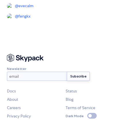
@
evecalm
@
fengkx
Newsletter
Docs
Status
About
Blog
Careers
Terms of Service
Privacy Policy
Dark Mode