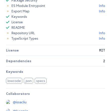
Package Security
ES Module Entrypoint
Info
Export Map
Info
Keywords
License
README
Repository URL
Info
TypeScript Types
Info
License
MIT
Dependencies
2
Keywords
lowcode
json
specs
Collaborators
@
issacliu