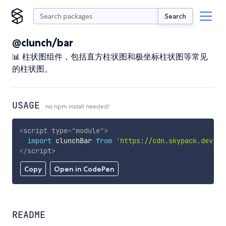
Search
@clunch/bar
📊 柱状图组件，包括直方柱状图和极坐标柱状图等常见
的柱状图。
USAGE
no npm install needed!
<
script
type
=
"
module
"
>
import
 clunchBar 
from
'https://cdn.skypack.dev/@c
</
script
>
Copy
Open in CodePen
README