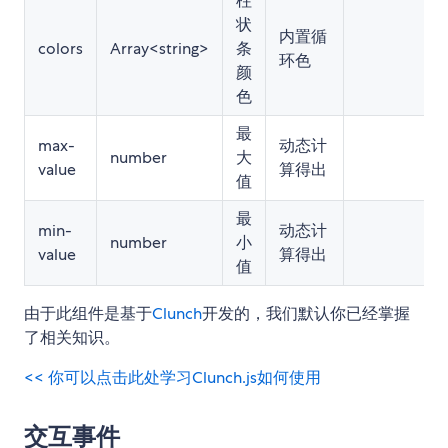
柱
状
内置循
colors
Array<string>
条
环色
颜
色
最
max-
动态计
number
大
value
算得出
值
最
min-
动态计
number
小
value
算得出
值
由于此组件是基于
Clunch
开发的，我们默认你已经掌握
了相关知识。
<< 你可以点击此处学习Clunch.js如何使用
交互事件