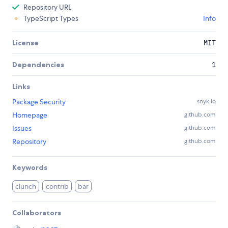
Repository URL
TypeScript Types
Info
License
MIT
Dependencies
1
Links
Package Security
snyk.io
Homepage
github.com
Issues
github.com
Repository
github.com
Keywords
clunch
contrib
bar
Collaborators