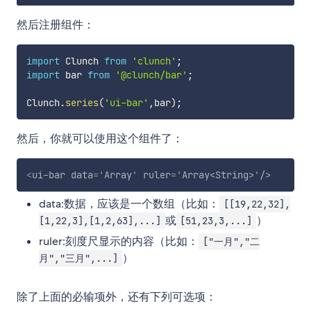
然后注册组件：
import
 Clunch 
from
'clunch'
;
import
 bar 
from
'@clunch/bar'
;
Clunch
.
series
(
'ui-bar'
,
bar
)
;
然后，你就可以使用这个组件了：
<
ui-bar
data
=
'
Array
'
ruler
=
'
Array<String>
'
/>
data:数据，应该是一个数组（比如：
[[19,22,32],
或
）
[1,22,3],[1,2,63],...]
[51,23,3,...]
ruler:刻度尺显示的内容（比如：
["一月","二
）
月","三月",...]
除了上面的必输项外，还有下列可选项：