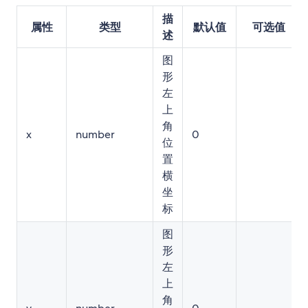
描
属性
类型
默认值
可选值
述
图
形
左
上
角
x
number
0
位
置
横
坐
标
图
形
左
上
角