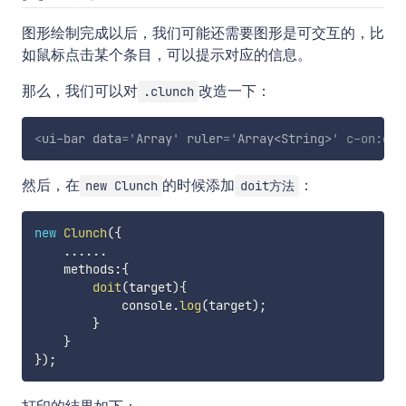
图形绘制完成以后，我们可能还需要图形是可交互的，比
如鼠标点击某个条目，可以提示对应的信息。
那么，我们可以对
改造一下：
.clunch
<
ui-bar
data
=
'
Array
'
ruler
=
'
Array<String>
'
c-on:
cli
然后，在
的时候添加
：
new Clunch
doit方法
new
Clunch
(
{
...
...
    methods
:
{
doit
(
target
)
{
            console
.
log
(
target
)
;
}
}
}
)
;