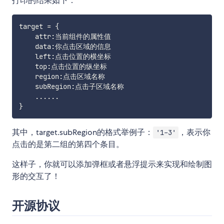
打印的结果如下：
target 
=
{
    attr
:
当前组件的属性值

    data
:
你点击区域的信息

    left
:
点击位置的横坐标

    top
:
点击位置的纵坐标

    region
:
点击区域名称

    subRegion
:
点击子区域名称

...
...
}
其中，target.subRegion的格式举例子：
，表示你
'1-3'
点击的是第二组的第四个条目。
这样子，你就可以添加弹框或者悬浮提示来实现和绘制图
形的交互了！
开源协议