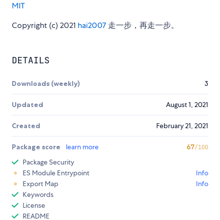
MIT
Copyright (c) 2021
hai2007
走一步，再走一步。
DETAILS
Downloads (weekly)
3
Updated
August 1, 2021
Created
February 21, 2021
Package score
learn more
67
/100
Package Security
ES Module Entrypoint
Info
Export Map
Info
Keywords
License
README