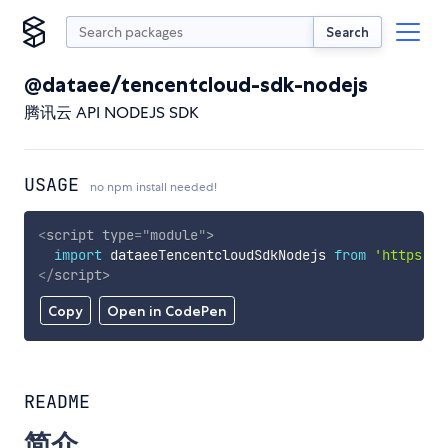
Search
@dataee/tencentcloud-sdk-nodejs
腾讯云 API NODEJS SDK
USAGE
no npm install needed!
<
script
type
=
"
module
"
>
import
 dataeeTencentcloudSdkNodejs 
from
'https://
</
script
>
Copy
Open in CodePen
README
简介