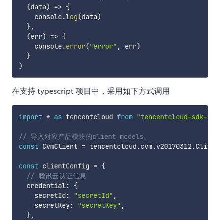
(
data
)
=>
{
    console
.
log
(
data
)
}
,
(
err
)
=>
{
    console
.
error
(
"error"
,
 err
)
}
)
在支持 typescript 项目中，采用如下方式调用
import
*
as
 tencentcloud 
from
"tencentcloud-sdk-nod
// 导入对应产品模块的client models。
const
 CvmClient 
=
 tencentcloud
.
cvm
.
v20170312
.
Client

const
 clientConfig 
=
{
// 腾讯云认证信息
  credential
:
{
    secretId
:
"secretId"
,
    secretKey
:
"secretKey"
,
}
,