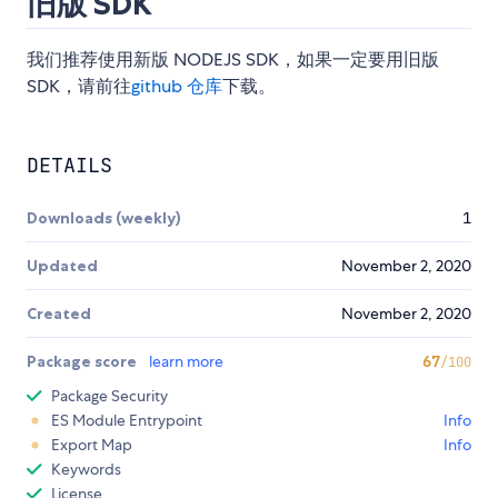
旧版 SDK
我们推荐使用新版 NODEJS SDK，如果一定要用旧版
SDK，请前往
github 仓库
下载。
DETAILS
Downloads (weekly)
1
Updated
November 2, 2020
Created
November 2, 2020
Package score
learn more
67
/100
Package Security
ES Module Entrypoint
Info
Export Map
Info
Keywords
License