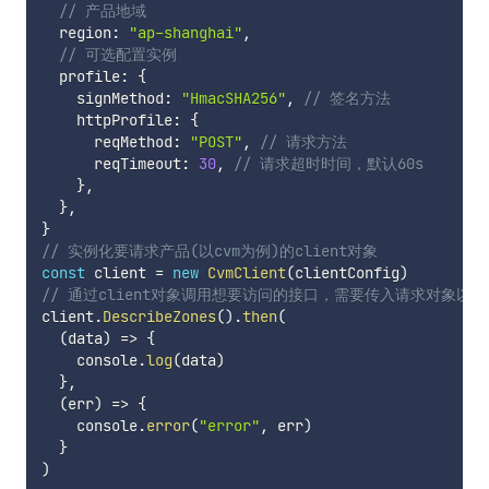
// 产品地域
  region
:
"ap-shanghai"
,
// 可选配置实例
  profile
:
{
    signMethod
:
"HmacSHA256"
,
// 签名方法
    httpProfile
:
{
      reqMethod
:
"POST"
,
// 请求方法
      reqTimeout
:
30
,
// 请求超时时间，默认60s
}
,
}
,
}
// 实例化要请求产品(以cvm为例)的client对象
const
 client 
=
new
CvmClient
(
clientConfig
)
// 通过client对象调用想要访问的接口，需要传入请求对象以
client
.
DescribeZones
(
)
.
then
(
(
data
)
=>
{
    console
.
log
(
data
)
}
,
(
err
)
=>
{
    console
.
error
(
"error"
,
 err
)
}
)