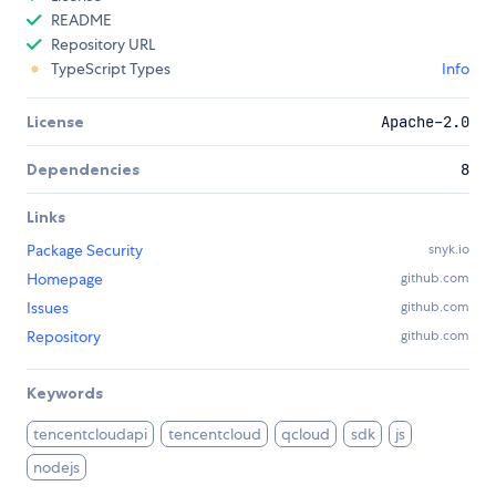
README
Repository URL
TypeScript Types
Info
License
Apache-2.0
Dependencies
8
Links
Package Security
snyk.io
Homepage
github.com
Issues
github.com
Repository
github.com
Keywords
tencentcloudapi
tencentcloud
qcloud
sdk
js
nodejs