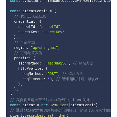
const
 CvmClient 
=
 tencentcloud
.
cvm
.
v20170312
.
Client

const
 clientConfig 
=
{
// 腾讯云认证信息
  credential
:
{
    secretId
:
"secretId"
,
    secretKey
:
"secretKey"
,
}
,
// 产品地域
  region
:
"ap-shanghai"
,
// 可选配置实例
  profile
:
{
    signMethod
:
"HmacSHA256"
,
// 签名方法
    httpProfile
:
{
      reqMethod
:
"POST"
,
// 请求方法
      reqTimeout
:
30
,
// 请求超时时间，默认60s
}
,
}
,
}
// 实例化要请求产品(以cvm为例)的client对象
const
 client 
=
new
CvmClient
(
clientConfig
)
// 通过client对象调用想要访问的接口，需要传入请求对象以
client
.
DescribeZones
(
)
.
then
(