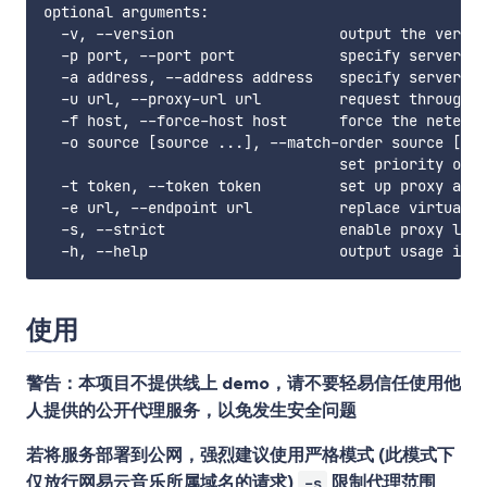
optional arguments:

  -v, --version                   output the versio
  -p port, --port port            specify server po
  -a address, --address address   specify server ho
  -u url, --proxy-url url         request through u
  -f host, --force-host host      force the netease
  -o source [source ...], --match-order source [sou
                                  set priority of s
  -t token, --token token         set up proxy auth
  -e url, --endpoint url          replace virtual e
  -s, --strict                    enable proxy limi
使用
警告：本项目不提供线上 demo，请不要轻易信任使用他
人提供的公开代理服务，以免发生安全问题
若将服务部署到公网，强烈建议使用严格模式 (此模式下
仅放行网易云音乐所属域名的请求)
限制代理范围
-s