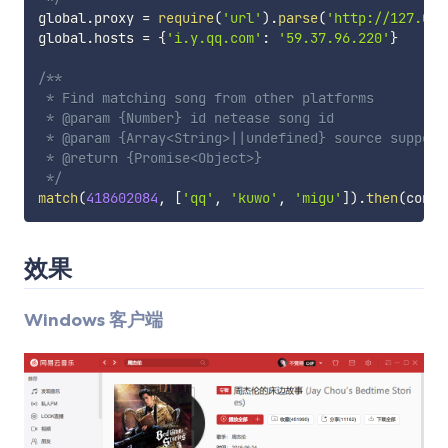
global
.
proxy 
=
require
(
'url'
)
.
parse
(
'http://127.0.0
global
.
hosts 
=
{
'i.y.qq.com'
:
'59.37.96.220'
}
/**

 * Find matching song from other platforms

 * @param {Number} id netease song id

 * @param {Array<String>||undefined} source support
 * @return {Promise<Object>}

 */
match
(
418602084
,
[
'qq'
,
'kuwo'
,
'migu'
]
)
.
then
(
conso
效果
Windows 客户端