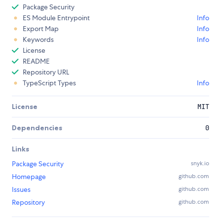
Package Security
ES Module Entrypoint
Info
Export Map
Info
Keywords
Info
License
README
Repository URL
TypeScript Types
Info
License
MIT
Dependencies
0
Links
Package Security
snyk.io
Homepage
github.com
Issues
github.com
Repository
github.com