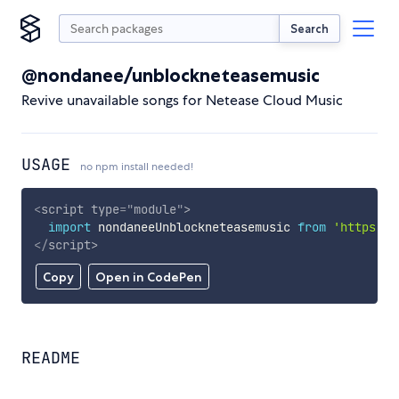
Search
@nondanee/unblockneteasemusic
Revive unavailable songs for Netease Cloud Music
USAGE
no npm install needed!
<
script
type
=
"
module
"
>
import
 nondaneeUnblockneteasemusic 
from
'https://
</
script
>
Copy
Open in CodePen
README