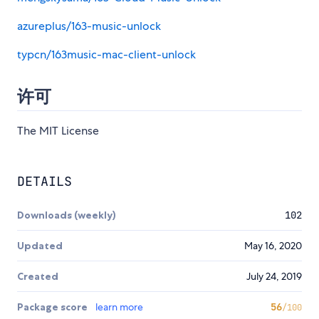
azureplus/163-music-unlock
typcn/163music-mac-client-unlock
许可
The MIT License
DETAILS
Downloads (weekly)
102
Updated
May 16, 2020
Created
July 24, 2019
Package score
learn more
56
/100