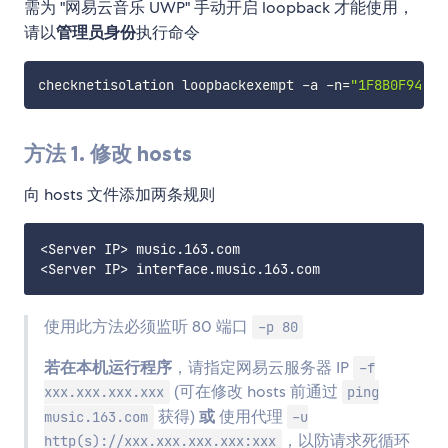
需为 "网易云音乐 UWP" 手动开启 loopback 才能使用，
请以
管理员身份
执行命令
checknetisolation loopbackexempt 
-
a 
-
n=
"1F8B0F94.12
方法 1. 修改 hosts
向 hosts 文件添加两条规则
<Server IP> music.163.com

使用此方法必须监听 80 端口
-p 80
若在本机运行程序
，请指定网易云服务器 IP
-f
(可在修改 hosts 前通过
xxx.xxx.xxx.xxx
ping
获得)
或
使用代理
music.163.com
-u
，以防请求死循环
http(s)://xxx.xxx.xxx.xxx:xxx