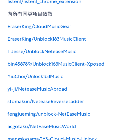
listen1/listen1_chrome_extension
向所有同类项目致敬
EraserKing/CloudMusicGear
EraserKing/Unblock163MusicClient
ITJesse/UnblockNeteaseMusic
bin456789/Unblock163MusicClient-Xposed
YiuChoi/Unlock163Music
yi-ji/NeteaseMusicAbroad
stomakun/NeteaseReverseLadder
fengjueming/unblock-NetEaseMusic
acgotaku/NetEaseMusicWorld
mengskysama/163-Cloud-Music-Unlock