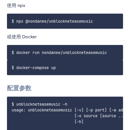
使用 npx
或使用 Docker
配置参数
$ unblockneteasemusic -h

usage: unblockneteasemusic [-v] [-p port] [-a addre
                           [-o source [source ...]]
                           [-h]
