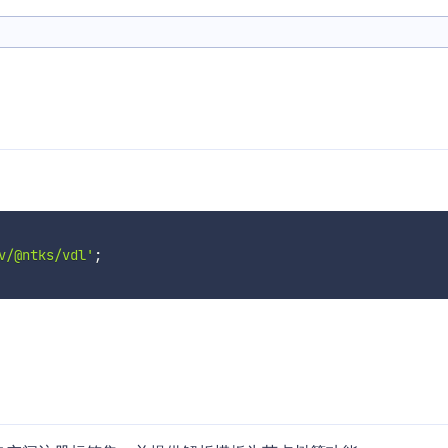
v/@ntks/vdl'
;