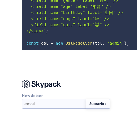
  <field name="gender" label="性别" />

  <field name="age" label="年龄" />

  <field name="birthday" label="生日" />

  <field name="dogs" label="🐶" />

  <field name="cats" label="🐱" />

</view>
`
;
const
 dsl 
=
new
DslResolver
(
tpl
,
'admin'
)
;
Newsletter