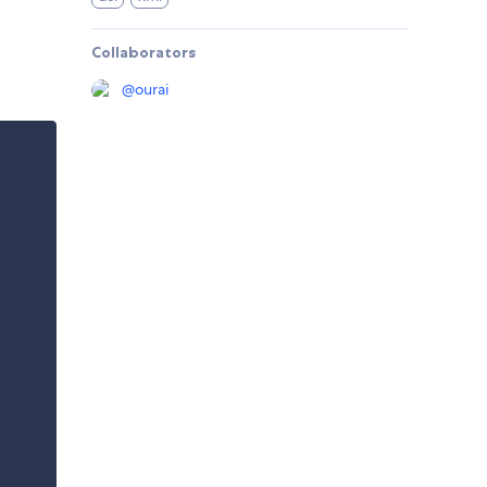
Collaborators
@
ourai