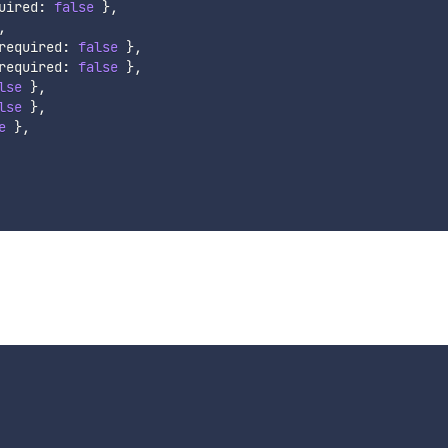
uired
:
false
}
,
,
required
:
false
}
,
required
:
false
}
,
lse
}
,
lse
}
,
e
}
,