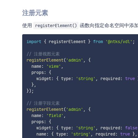
注册元素
使用
函数向指定命名空间中添
registerElement()
import
{
 registerElement 
}
from
'@ntks/vdl'
;
// 注册视图元素
registerElement
(
'admin'
,
{
  name
:
'view'
,
  props
:
{
    widget
:
{
 type
:
'string'
,
 required
:
true
}
,
}
)
;
// 注册字段元素
registerElement
(
'admin'
,
{
  name
:
'field'
,
  props
:
{
    widget
:
{
 type
:
'string'
,
 required
:
false
    name
:
{
 type
:
'string'
,
 required
:
true
}
,