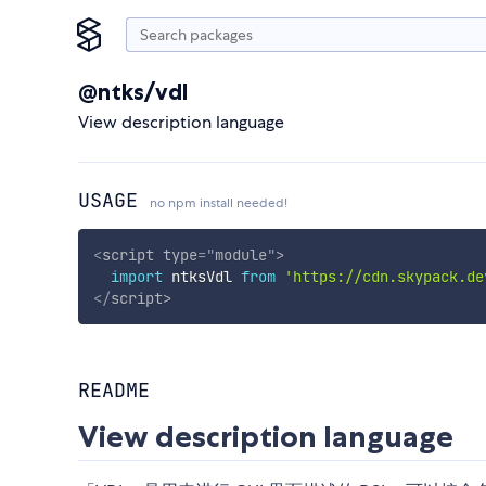
@ntks/vdl
View description language
USAGE
no npm install needed!
<
script
type
=
"
module
"
>
import
 ntksVdl 
from
'https://cdn.skypack.de
</
script
>
README
View description language