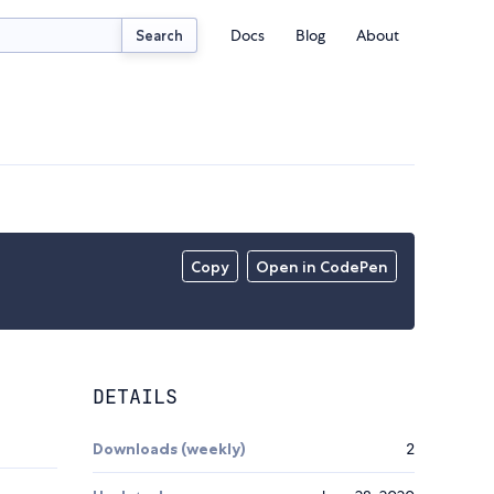
Docs
Blog
About
Search
Copy
Open in CodePen
DETAILS
Downloads (weekly)
2