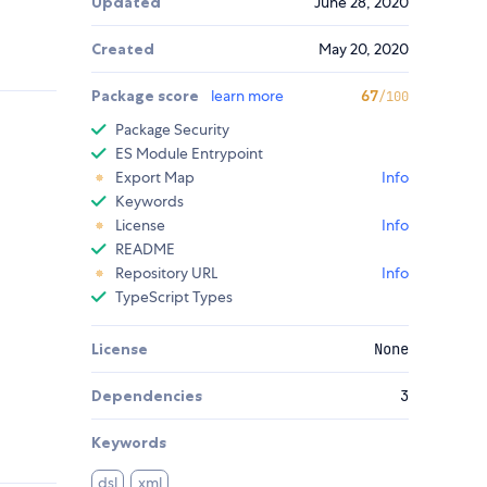
Updated
June 28, 2020
Created
May 20, 2020
Package score
learn more
67
/100
Package Security
ES Module Entrypoint
Export Map
Info
Keywords
License
Info
README
Repository URL
Info
TypeScript Types
License
None
Dependencies
3
Keywords
dsl
xml