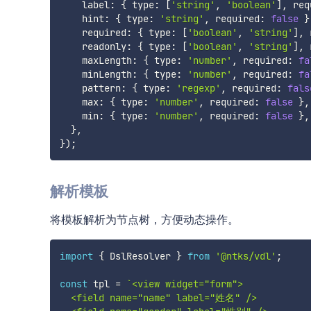
    label
:
{
 type
:
[
'string'
,
'boolean'
]
,
 req
    hint
:
{
 type
:
'string'
,
 required
:
false
}
    required
:
{
 type
:
[
'boolean'
,
'string'
]
,
 
    readonly
:
{
 type
:
[
'boolean'
,
'string'
]
,
 
    maxLength
:
{
 type
:
'number'
,
 required
:
fa
    minLength
:
{
 type
:
'number'
,
 required
:
fa
    pattern
:
{
 type
:
'regexp'
,
 required
:
fals
    max
:
{
 type
:
'number'
,
 required
:
false
}
,
    min
:
{
 type
:
'number'
,
 required
:
false
}
,
}
,
}
)
;
解析模板
将模板解析为节点树，方便动态操作。
import
{
 DslResolver 
}
from
'@ntks/vdl'
;
const
 tpl 
=
`
<view widget="form">

  <field name="name" label="姓名" />
