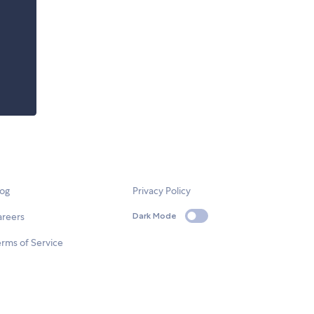
log
Privacy Policy
areers
Dark Mode
rms of Service