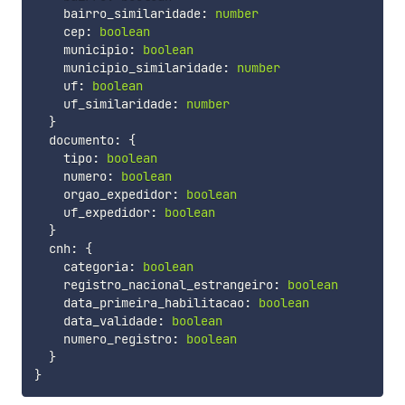
    bairro_similaridade
:
number
    cep
:
boolean
    municipio
:
boolean
    municipio_similaridade
:
number
    uf
:
boolean
    uf_similaridade
:
number
}
  documento
:
{
    tipo
:
boolean
    numero
:
boolean
    orgao_expedidor
:
boolean
    uf_expedidor
:
boolean
}
  cnh
:
{
    categoria
:
boolean
    registro_nacional_estrangeiro
:
boolean
    data_primeira_habilitacao
:
boolean
    data_validade
:
boolean
    numero_registro
:
boolean
}
}