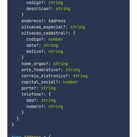
      codigo
?
:
string
      descricao
?
:
string
}
    endereco
?
:
 Address

    situacao_especial
?
:
string
    situacao_cadastral
?
:
{
      codigo
?
:
number
      data
?
:
string
      motivo
?
:
string
}
    nome_orgao
?
:
string
    ente_federativo
?
:
string
    correio_eletronico
?
:
string
    capital_social
?
:
number
    porte
?
:
string
    telefone
?
:
{
      ddd
?
:
string
      numero
?
:
string
}
}
}
type
Address
=
{