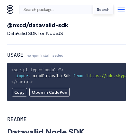
Search
@nxcd/datavalid-sdk
DataValid SDK for NodeJS
USAGE
no npm install needed!
<
script
type
=
"
module
"
>
import
 nxcdDatavalidSdk 
from
'https://cdn.skypack
</
script
>
Copy
Open in CodePen
README
Datavalid Node SDK