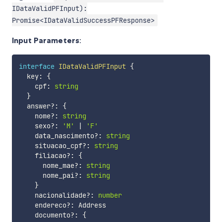
IDataValidPFInput):
Promise<IDataValidSuccessPFResponse>
Input Parameters
:
interface
IDataValidPFInput
{
  key
:
{
    cpf
:
string
}
  answer
?
:
{
    nome
?
:
string
    sexo
?
:
'M'
|
'F'
    data_nascimento
?
:
string
    situacao_cpf
?
:
string
    filiacao
?
:
{
      nome_mae
?
:
string
      nome_pai
?
:
string
}
    nacionalidade
?
:
number
    endereco
?
:
 Address

    documento
?
:
{