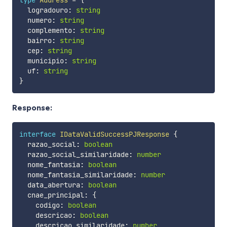
  logradouro
:
string
  numero
:
string
  complemento
:
string
  bairro
:
string
  cep
:
string
  municipio
:
string
  uf
:
string
}
Response:
interface
IDataValidSuccessPJResponse
{
  razao_social
:
boolean
  razao_social_similaridade
:
number
  nome_fantasia
:
boolean
  nome_fantasia_similaridade
:
number
  data_abertura
:
boolean
  cnae_principal
:
{
    codigo
:
boolean
    descricao
:
boolean
    descricao_similaridade
:
number