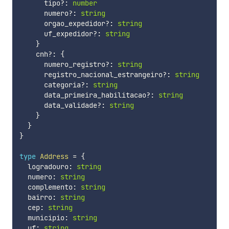
      tipo
?
:
number
      numero
?
:
string
      orgao_expedidor
?
:
string
      uf_expedidor
?
:
string
}
    cnh
?
:
{
      numero_registro
?
:
string
      registro_nacional_estrangeiro
?
:
string
      categoria
?
:
string
      data_primeira_habilitacao
?
:
string
      data_validade
?
:
string
}
}
}
type
Address
=
{
  logradouro
:
string
  numero
:
string
  complemento
:
string
  bairro
:
string
  cep
:
string
  municipio
:
string
  uf
:
string