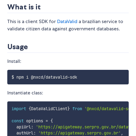
What is it
This is a client SDK for
DataValid
a brazilian service to
validate citizen data against government databases.
Usage
Install:
Instantiate class:
import
{
DataValidClient
}
from
'@nxcd/datavalid-sdk'
const
 options 
=
{
  apiUrl
:
'https://apigateway.serpro.gov.br/dataval
  authUrl
:
'https://apigateway.serpro.gov.br'
,