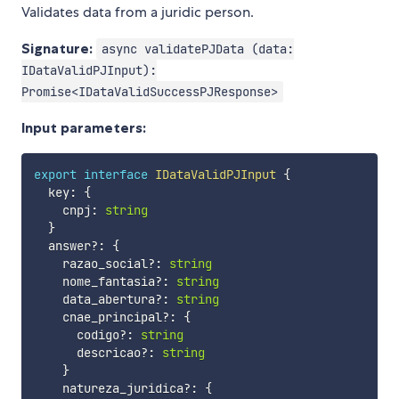
Validates data from a juridic person.
Signature:
async validatePJData (data:
IDataValidPJInput):
Promise<IDataValidSuccessPJResponse>
Input parameters:
export
interface
IDataValidPJInput
{
  key
:
{
    cnpj
:
string
}
  answer
?
:
{
    razao_social
?
:
string
    nome_fantasia
?
:
string
    data_abertura
?
:
string
    cnae_principal
?
:
{
      codigo
?
:
string
      descricao
?
:
string
}
    natureza_juridica
?
:
{