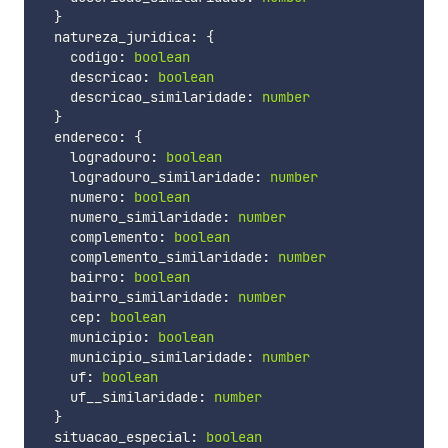
}
  natureza_juridica
:
{
    codigo
:
boolean
    descricao
:
boolean
    descricao_similaridade
:
number
}
  endereco
:
{
    logradouro
:
boolean
    logradouro_similaridade
:
number
    numero
:
boolean
    numero_similaridade
:
number
    complemento
:
boolean
    complemento_similaridade
:
number
    bairro
:
boolean
    bairro_similaridade
:
number
    cep
:
boolean
    municipio
:
boolean
    municipio_similaridade
:
number
    uf
:
boolean
    uf__similaridade
:
number
}
  situacao_especial
:
boolean