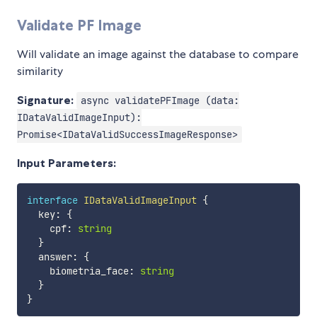
Validate PF Image
Will validate an image against the database to compare
similarity
Signature:
async validatePFImage (data:
IDataValidImageInput):
Promise<IDataValidSuccessImageResponse>
Input Parameters:
interface
IDataValidImageInput
{
  key
:
{
    cpf
:
string
}
  answer
:
{
    biometria_face
:
string
}
}