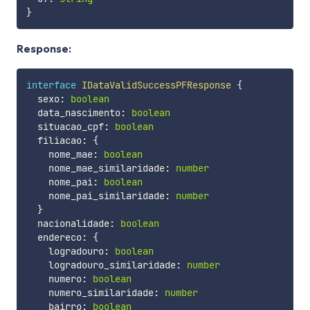
}
Response:
interface
IDataValidSuccessPFResponse
{
  sexo
:
boolean
  data_nascimento
:
boolean
  situacao_cpf
:
boolean
  filiacao
:
{
    nome_mae
:
boolean
    nome_mae_similaridade
:
number
    nome_pai
:
boolean
    nome_pai_similaridade
:
number
}
  nacionalidade
:
boolean
  endereco
:
{
    logradouro
:
boolean
    logradouro_similaridade
:
number
    numero
:
boolean
    numero_similaridade
:
number
    bairro
:
boolean