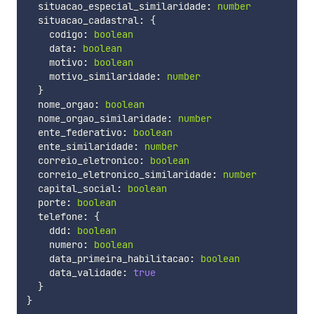
  situacao_especial_similaridade
:
number
  situacao_cadastral
:
{
    codigo
:
boolean
    data
:
boolean
    motivo
:
boolean
    motivo_similaridade
:
number
}
  nome_orgao
:
boolean
  nome_orgao_similaridade
:
number
  ente_federativo
:
boolean
  ente_similaridade
:
number
  correio_eletronico
:
boolean
  correio_eletronico_similaridade
:
number
  capital_social
:
boolean
  porte
:
boolean
  telefone
:
{
    ddd
:
boolean
    numero
:
boolean
    data_primeira_habilitacao
:
boolean
    data_validade
:
true
}
}