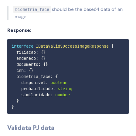
should be the base64 data of an
biometria_face
image
Response:
interface
IDataValidSuccessImageResponse
{
  filiacao
:
{
}
  endereco
:
{
}
  documento
:
{
}
  cnh
:
{
}
  biometria_face
:
{
    disponivel
:
boolean
    probabilidade
:
string
    similaridade
:
number
}
}
Validata PJ data