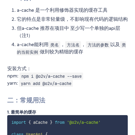
a-cache 是一个利用修饰器实现的缓存工具
它的特点是非常轻量级，不影响现有代码的逻辑结构
但a-cache 推荐在项目中 至少写一个单独的api层
（注1）
a-cache能利用
，
，
以及
类名
方法名
方法的参数
类
做到较为精细的缓存
的当前实例
安装方式：
npm:
npm i @o2v/a-cache --save
yarn:
yarn add @o2v/a-cache
二：常规用法
1. 最简单的缓存
import
{
 aCache 
}
from
'@o2v/a-cache'
class
UserApi
{