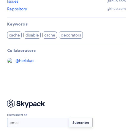
Issues
github.com
Repository
github.com
Keywords
cache
disable
cache
decorators
Collaborators
@
herbluo
Newsletter