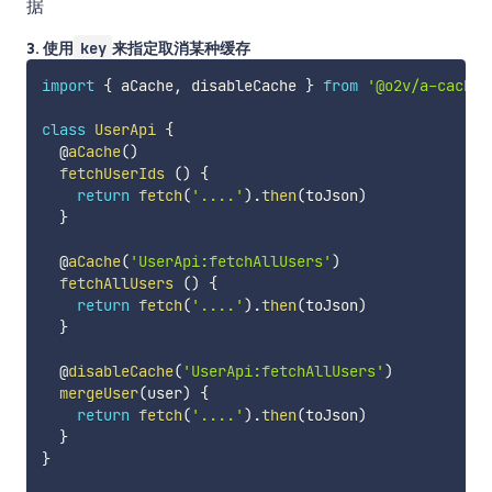
据
3. 使用
key
来指定取消某种缓存
import
{
 aCache
,
 disableCache 
}
from
'@o2v/a-cache'
class
UserApi
{
  @
aCache
(
)
fetchUserIds
(
)
{
return
fetch
(
'....'
)
.
then
(
toJson
)
}
  @
aCache
(
'UserApi:fetchAllUsers'
)
fetchAllUsers
(
)
{
return
fetch
(
'....'
)
.
then
(
toJson
)
}
  @
disableCache
(
'UserApi:fetchAllUsers'
)
mergeUser
(
user
)
{
return
fetch
(
'....'
)
.
then
(
toJson
)
}
}