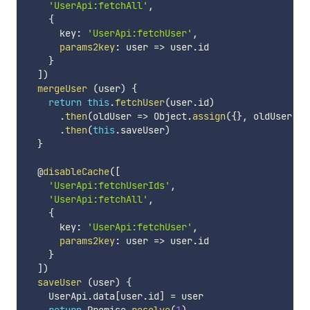
'UserApi:fetchAll'
,
{
      key
:
'UserApi:fetchUser'
,
params2key
:
user
=>
 user
.
id

}
]
)
mergeUser
(
user
)
{
return
this
.
fetchUser
(
user
.
id
)
.
then
(
oldUser
=>
 Object
.
assign
(
{
}
,
 oldUser
,
 u
.
then
(
this
.
saveUser
)
}
  @
disableCache
(
[
'UserApi:fetchUserIds'
,
'UserApi:fetchAll'
,
{
      key
:
'UserApi:fetchUser'
,
params2key
:
user
=>
 user
.
id

}
]
)
saveUser
(
user
)
{
    UserApi
.
data
[
user
.
id
]
=
 user
