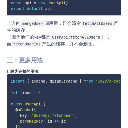
const
 api 
=
new
UserApi
(
)
export
default
上方的
调用后，只会清空
产
mergeUser
fetchAllUsers
生的缓存
（因为他们的key都是
），
UserApi:fetchAllUsers
而
产生的缓存，并不会删除。
fetchUserIds
三：更多用法
1. 较为完整的用法
import
{
 aCache
,
 disableCache 
}
from
'@o2v/a-cache'
let
 times 
=
0
class
UserApi
{
  @
aCache
(
{
    key
:
'UserApi:fetchUser'
,
params2key
:
id
=>
 id

}
)