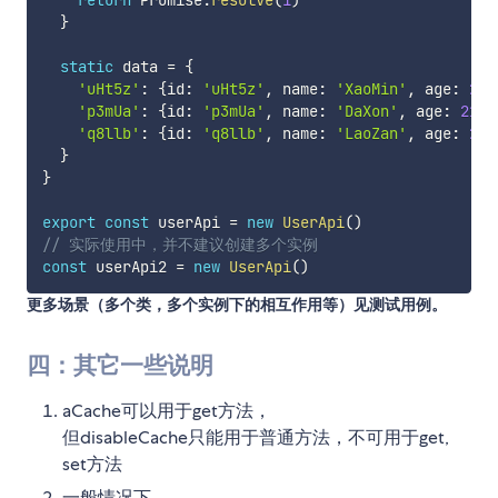
return
 Promise
.
resolve
(
1
)
}
static
 data 
=
{
'uHt5z'
:
{
id
:
'uHt5z'
,
 name
:
'XaoMin'
,
 age
:
22
}
'p3mUa'
:
{
id
:
'p3mUa'
,
 name
:
'DaXon'
,
 age
:
21
}
,
'q8llb'
:
{
id
:
'q8llb'
,
 name
:
'LaoZan'
,
 age
:
20
}
}
}
export
const
 userApi 
=
new
UserApi
(
)
// 实际使用中，并不建议创建多个实例
const
 userApi2 
=
new
UserApi
(
)
更多场景（多个类，多个实例下的相互作用等）见测试用例。
四：其它一些说明
aCache可以用于get方法，
但disableCache只能用于普通方法，不可用于get,
set方法
一般情况下，