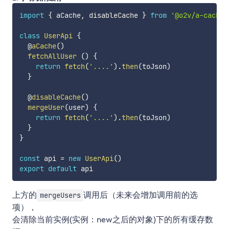
import
{
 aCache
,
 disableCache 
}
from
'@o2v/a-cache'
class
UserApi
{
  @
aCache
(
)
fetchAllUser
(
)
{
return
fetch
(
'....'
)
.
then
(
toJson
)
}
  @
disableCache
(
)
mergeUser
(
user
)
{
return
fetch
(
'....'
)
.
then
(
toJson
)
}
}
const
 api 
=
new
UserApi
(
)
export
default
上方的
调用后（未来会增加调用前的选
mergeUsers
项），
会清除当前实例(实例：new之后的对象)下的所有缓存数