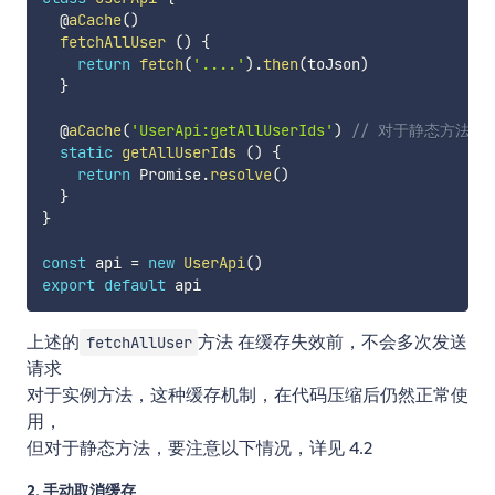
  @
aCache
(
)
fetchAllUser
(
)
{
return
fetch
(
'....'
)
.
then
(
toJson
)
}
  @
aCache
(
'UserApi:getAllUserIds'
)
// 对于静态方法，必
static
getAllUserIds
(
)
{
return
 Promise
.
resolve
(
)
}
}
const
 api 
=
new
UserApi
(
)
export
default
上述的
方法 在缓存失效前，不会多次发送
fetchAllUser
请求
对于实例方法，这种缓存机制，在代码压缩后仍然正常使
用，
但对于静态方法，要注意以下情况，详见 4.2
2. 手动取消缓存