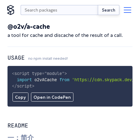
Search
@o2v/a-cache
a tool for cache and discache of the result of a call.
USAGE
no npm install needed!
<
script
type
=
"
module
"
>
import
 o2vACache 
from
'https://cdn.skypack.dev/@o
</
script
>
Copy
Open in CodePen
README
一：简介