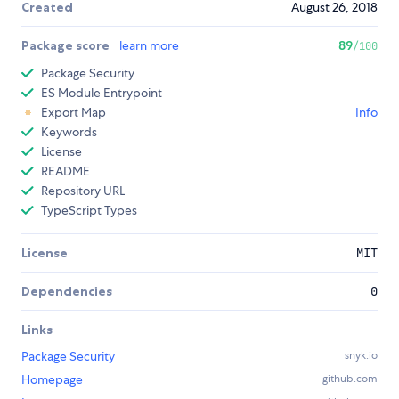
Created
August 26, 2018
Package score
learn more
89
/100
Package Security
ES Module Entrypoint
Export Map
Info
Keywords
License
README
Repository URL
TypeScript Types
License
MIT
Dependencies
0
Links
Package Security
snyk.io
Homepage
github.com