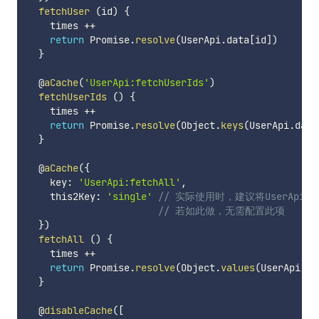
fetchUser
(
id
)
{
    times 
++
return
 Promise
.
resolve
(
UserApi
.
data
[
id
]
)
}
  @
aCache
(
'UserApi:fetchUserIds'
)
fetchUserIds
(
)
{
    times 
++
return
 Promise
.
resolve
(
Object
.
keys
(
UserApi
.
data
}
  @
aCache
(
{
    key
:
'UserApi:fetchAll'
,
    this2Key
:
'single'
// 实际使用时，建议将UserAp
// 若如此做，无需配置此项
}
)
fetchAll
(
)
{
    times 
++
return
 Promise
.
resolve
(
Object
.
values
(
UserApi
.
da
}
  @
disableCache
(
[