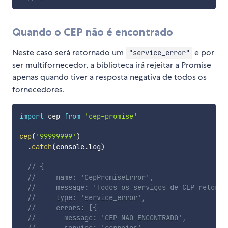
Quando o CEP não é encontrado
Neste caso será retornado um
e por
"service_error"
ser multifornecedor, a biblioteca irá rejeitar a Promise
apenas quando tiver a resposta negativa de todos os
fornecedores.
import
 cep 
from
'cep-promise'
cep
(
'99999999'
)
.
catch
(
console
.
log
)
// {
//     name: 'CepPromiseError',
//     message: 'Todos os serviços de CEP retorna
//     type: 'service_error',
//     errors: [{
//       message: 'CEP NAO ENCONTRADO',