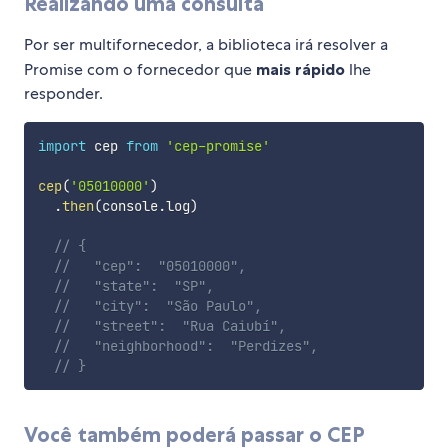
Realizando uma consulta
Por ser multifornecedor, a biblioteca irá resolver a
Promise com o fornecedor que
mais rápido
lhe
responder.
import
 cep 
from
'cep-promise'
cep
(
'05010000'
)
.
then
(
console
.
log
)
// {
//   "cep":  "05010000",
//   "state":  "SP",
//   "city":  "São Paulo",
//   "street":  "Rua Caiubí",
//   "neighborhood":  "Perdizes",
// }
Você também poderá passar o CEP