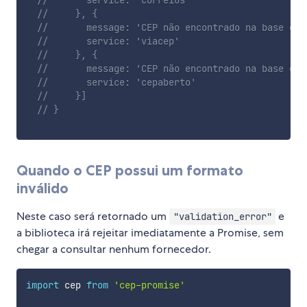
//       service: 'correios'
//     }, {
//       message: 'CEP não encontrado na base do 
//       service: 'viacep'
//     }, {
//       message: 'CEP não encontrado na base do 
//       service: 'cepaberto'
//     }]
// }
Quando o CEP possui um formato
inválido
Neste caso será retornado um
e
"validation_error"
a biblioteca irá rejeitar imediatamente a Promise, sem
chegar a consultar nenhum fornecedor.
import
 cep 
from
'cep-promise'