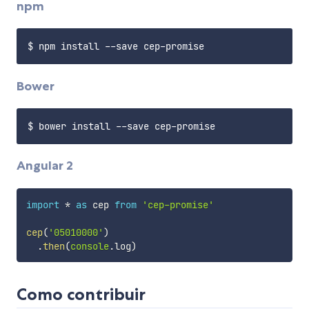
npm
Bower
Angular 2
import
*
as
 cep 
from
'cep-promise'
cep
(
'05010000'
)
.
then
(
console
.
log
)
Como contribuir