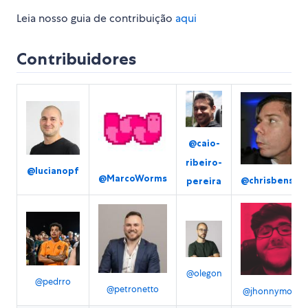
Leia nosso guia de contribuição
aqui
Contribuidores
@caio-
ribeiro-
@lucianopf
@MarcoWorms
@chrisbensele
pereira
@olegon
@pedrro
@petronetto
@jhonnymoreir