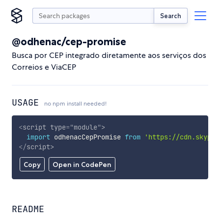
Search
@odhenac/cep-promise
Busca por CEP integrado diretamente aos serviços dos
Correios e ViaCEP
USAGE
no npm install needed!
<
script
type
=
"
module
"
>
import
 odhenacCepPromise 
from
'https://cdn.skypac
</
script
>
Copy
Open in CodePen
README