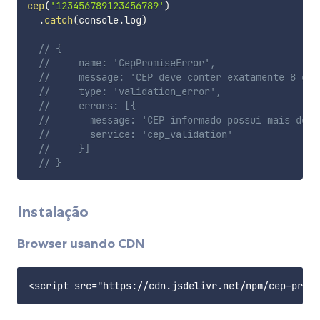
cep
(
'123456789123456789'
)
.
catch
(
console
.
log
)
// {
//     name: 'CepPromiseError',
//     message: 'CEP deve conter exatamente 8 car
//     type: 'validation_error',
//     errors: [{
//       message: 'CEP informado possui mais do q
//       service: 'cep_validation'
//     }]
// }
Instalação
Browser usando CDN