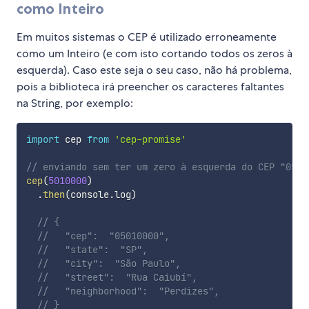
como Inteiro
Em muitos sistemas o CEP é utilizado erroneamente
como um Inteiro (e com isto cortando todos os zeros à
esquerda). Caso este seja o seu caso, não há problema,
pois a biblioteca irá preencher os caracteres faltantes
na String, por exemplo:
import
 cep 
from
'cep-promise'
// enviando sem ter um zero à esquerda do CEP "0501
cep
(
5010000
)
.
then
(
console
.
log
)
// {
//   "cep":  "05010000",
//   "state":  "SP",
//   "city":  "São Paulo",
//   "street":  "Rua Caiubí",
//   "neighborhood":  "Perdizes",
// }