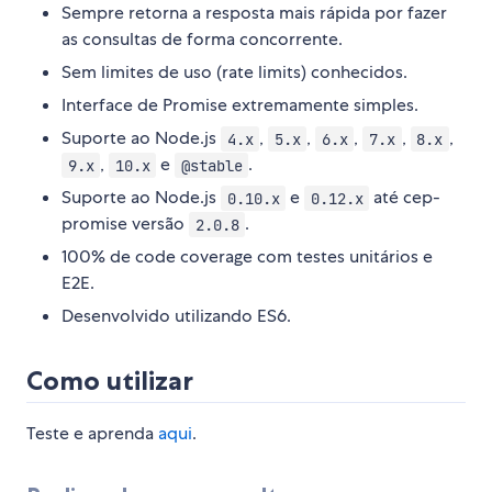
Sempre retorna a resposta mais rápida por fazer
as consultas de forma concorrente.
Sem limites de uso (rate limits) conhecidos.
Interface de Promise extremamente simples.
Suporte ao Node.js
,
,
,
,
,
4.x
5.x
6.x
7.x
8.x
,
e
.
9.x
10.x
@stable
Suporte ao Node.js
e
até cep-
0.10.x
0.12.x
promise versão
.
2.0.8
100% de code coverage com testes unitários e
E2E.
Desenvolvido utilizando ES6.
Como utilizar
Teste e aprenda
aqui
.