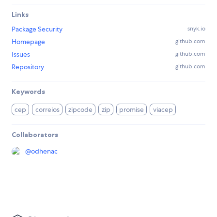
Links
Package Security
snyk.io
Homepage
github.com
Issues
github.com
Repository
github.com
Keywords
cep
correios
zipcode
zip
promise
viacep
Collaborators
@
odhenac