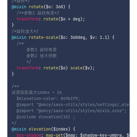
/*旋转*/
@mixin
rotate
(
$o
:
 360
)
{
/**参数1 旋转角度*/
transform
:
rotate
(
$o
+
 deg
)
;
}
/*旋转放大*/
@mixin
rotate-scale
(
$o
:
 360deg
,
$v
:
 1.1
)
{
/**

      参数1 旋转角度

      参数2 放大倍数

      */
transform
:
rotate
(
$o
)
scale
(
$v
)
;
}
/**

设置投影最大index = 24

  $elevation-color: #49b1f9;

  @import "@okcy/sass-utils/styles/settings/_elevati
  @import "@okcy/sass-utils/styles/mixin.scss";

  @include elevation(10) ;

*/
@mixin
elevation
(
$index
)
{
box-shadow
:
map-get
(
$map
:
$shadow-key-umbra
,
$key