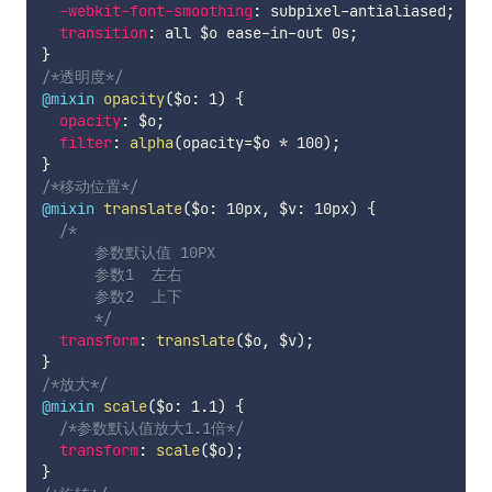
-webkit-font-smoothing
:
 subpixel-antialiased
;
transition
:
 all 
$o
 ease-in-out 0s
;
}
/*透明度*/
@mixin
opacity
(
$o
:
 1
)
{
opacity
:
$o
;
filter
:
alpha
(
opacity=
$o
*
 100
)
;
}
/*移动位置*/
@mixin
translate
(
$o
:
 10px
,
$v
:
 10px
)
{
/*

      参数默认值 10PX

      参数1  左右

      参数2  上下

      */
transform
:
translate
(
$o
,
$v
)
;
}
/*放大*/
@mixin
scale
(
$o
:
 1.1
)
{
/*参数默认值放大1.1倍*/
transform
:
scale
(
$o
)
;
}