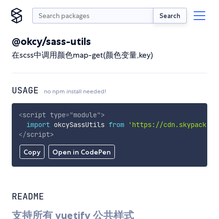
Search
@okcy/sass-utils
在scss中调用颜色map-get(颜色变量,key)
USAGE
no npm install needed!
<
script
type
=
"
module
"
>
import
 okcySassUtils 
from
'https://cdn.skypack.de
</
script
>
Copy
Open in CodePen
README
支持所有 vuetify 公共样式