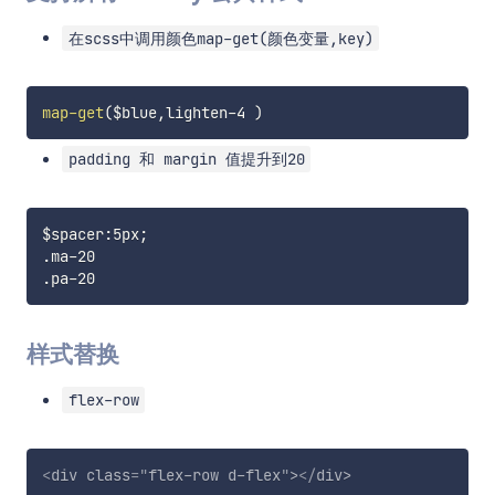
在scss中调用颜色map-get(颜色变量,key)
map-get
(
$blue
,
lighten-4 
)
padding 和 margin 值提升到20
$spacer
:
5px
;
.ma-20

样式替换
flex-row
<
div
class
=
"
flex-row d-flex
"
>
</
div
>