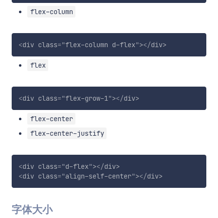
flex-column
<
div
class
=
"
flex-column d-flex
"
>
</
div
>
flex
<
div
class
=
"
flex-grow-1
"
>
</
div
>
flex-center
flex-center-justify
<
div
class
=
"
d-flex
"
>
</
div
>
<
div
class
=
"
align-self-center
"
>
</
div
>
字体大小