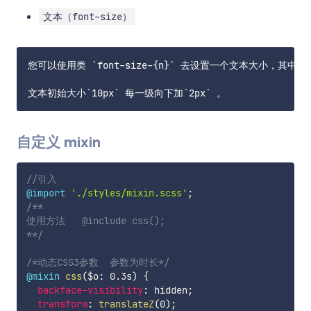
文本（font-size）
您可以使用类 `font-size-{n}` 去设置一个文本大小，其中的
自定义 mixin
//引入
@import
'./styles/mixin.scss'
;
/**

使用方法   @include css();

**/
/*动态CSS3参数  参数为时长*/
@mixin
css
(
$o
:
 0.3s
)
{
backface-visibility
:
 hidden
;
transform
:
translateZ
(
0
)
;