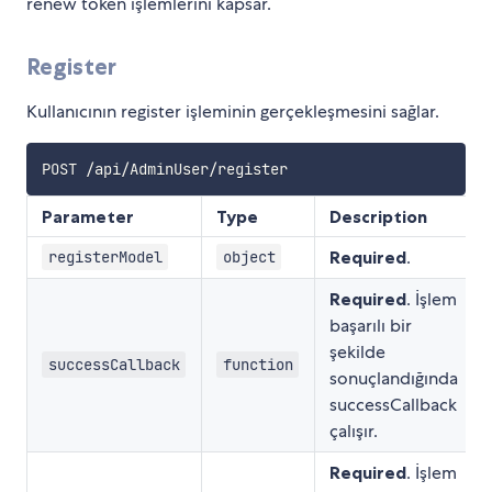
renew token işlemlerini kapsar.
Register
Kullanıcının register işleminin gerçekleşmesini sağlar.
Parameter
Type
Description
Required
.
registerModel
object
Required
. İşlem
başarılı bir
şekilde
successCallback
function
sonuçlandığında
successCallback
çalışır.
Required
. İşlem