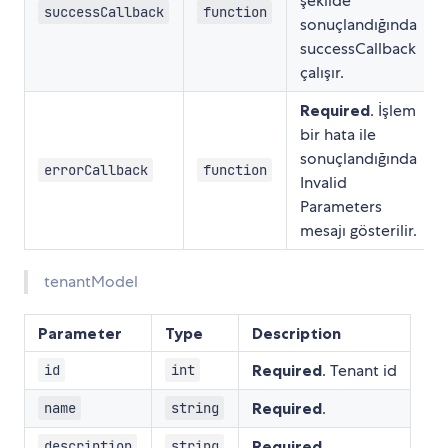
şekilde
successCallback
function
sonuçlandığında
successCallback
çalışır.
Required
. İşlem
bir hata ile
sonuçlandığında
errorCallback
function
Invalid
Parameters
mesajı gösterilir.
tenantModel
Parameter
Type
Description
Required
. Tenant id
id
int
Required
.
name
string
Required
.
description
string