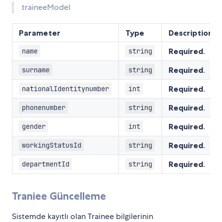
traineeModel
Parameter
Type
Description
Required
.
name
string
Required
.
surname
string
Required
.
nationalIdentitynumber
int
Required
.
phonenumber
string
Required
.
gender
int
Required
.
workingStatusId
string
Required
.
departmentId
string
Traniee Güncelleme
Sistemde kayıtlı olan Trainee bilgilerinin