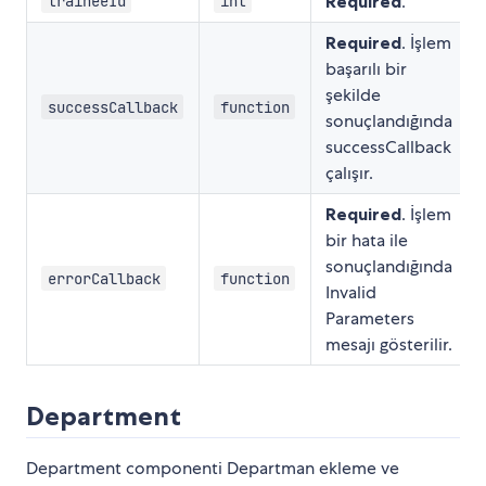
Required
.
traineeId
int
Required
. İşlem
başarılı bir
şekilde
successCallback
function
sonuçlandığında
successCallback
çalışır.
Required
. İşlem
bir hata ile
sonuçlandığında
errorCallback
function
Invalid
Parameters
mesajı gösterilir.
Department
Department componenti Departman ekleme ve