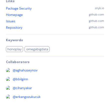
Links
Package Security
snyk.io
Homepage
github.com
Issues
github.com
Repository
github.com
Keywords
honoplay
omegabigdata
Collaborators
@
aghahuseynov
@
bbilginn
@
cihanyakar
@
erkangozukucuk