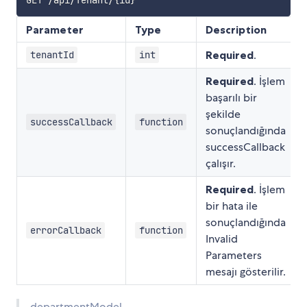
Parameter
Type
Description
Required
.
tenantId
int
Required
. İşlem
başarılı bir
şekilde
successCallback
function
sonuçlandığında
successCallback
çalışır.
Required
. İşlem
bir hata ile
sonuçlandığında
errorCallback
function
Invalid
Parameters
mesajı gösterilir.
departmentModel