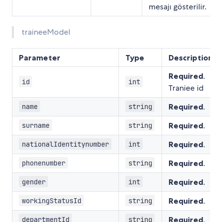
mesajı gösterilir.
traineeModel
Parameter
Type
Description
Required
.
id
int
Traniee id
Required
.
name
string
Required
.
surname
string
Required
.
nationalIdentitynumber
int
Required
.
phonenumber
string
Required
.
gender
int
Required
.
workingStatusId
string
Required
.
departmentId
string