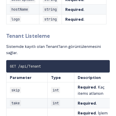
Required
.
hostName
string
Required
.
logo
string
Tenant Listeleme
Sistemde kayıtlı olan Tenant'ların görüntülenmesini
sağlar.
Parameter
Type
Description
Required
. Kaç
skip
int
items atlansın
Required
.
take
int
Required
. İşlem