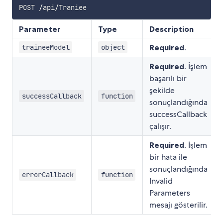
Parameter
Type
Description
Required
.
traineeModel
object
Required
. İşlem
başarılı bir
şekilde
successCallback
function
sonuçlandığında
successCallback
çalışır.
Required
. İşlem
bir hata ile
sonuçlandığında
errorCallback
function
Invalid
Parameters
mesajı gösterilir.