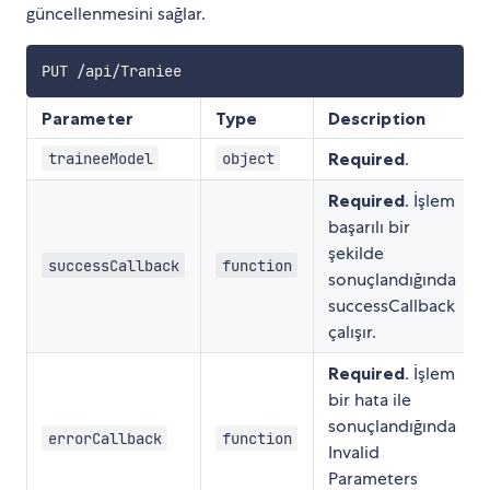
güncellenmesini sağlar.
Parameter
Type
Description
Required
.
traineeModel
object
Required
. İşlem
başarılı bir
şekilde
successCallback
function
sonuçlandığında
successCallback
çalışır.
Required
. İşlem
bir hata ile
sonuçlandığında
errorCallback
function
Invalid
Parameters