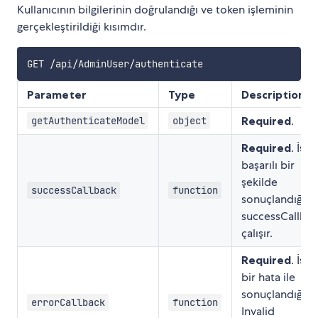
Kullanıcının bilgilerinin doğrulandığı ve token işleminin
gerçekleştirildiği kısımdır.
Parameter
Type
Description
Required
.
getAuthenticateModel
object
Required
. İşl
başarılı bir
şekilde
successCallback
function
sonuçlandığın
successCallba
çalışır.
Required
. İşl
bir hata ile
sonuçlandığın
errorCallback
function
Invalid