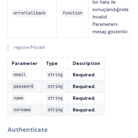
bir hata ile
sonuçlandığında
errorCallback
function
Invalid
Parameters
mesajı gösterilir.
registerModel
Parameter
Type
Description
Required
.
email
string
Required
.
password
string
Required
.
name
string
Required
.
surname
string
Authenticate