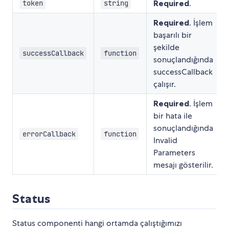
Required
.
token
string
Required
. İşlem
başarılı bir
şekilde
successCallback
function
sonuçlandığında
successCallback
çalışır.
Required
. İşlem
bir hata ile
sonuçlandığında
errorCallback
function
Invalid
Parameters
mesajı gösterilir.
Status
Status componenti hangi ortamda çalıştığımızı