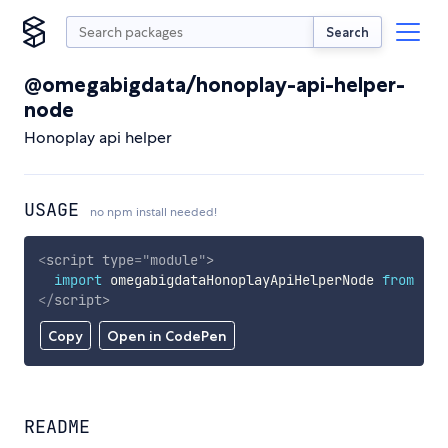
Search
@omegabigdata/honoplay-api-helper-
node
Honoplay api helper
USAGE
no npm install needed!
<
script
type
=
"
module
"
>
import
 omegabigdataHonoplayApiHelperNode 
from
'ht
</
script
>
Copy
Open in CodePen
README