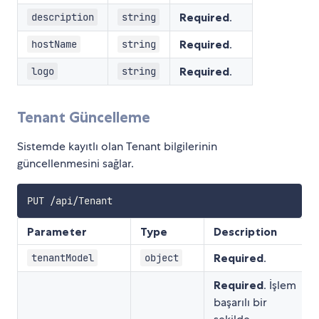
Required
.
description
string
Required
.
hostName
string
Required
.
logo
string
Tenant Güncelleme
Sistemde kayıtlı olan Tenant bilgilerinin
güncellenmesini sağlar.
Parameter
Type
Description
Required
.
tenantModel
object
Required
. İşlem
başarılı bir