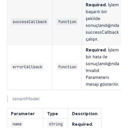
Required
. İşlem
başarılı bir
şekilde
successCallback
function
sonuçlandığında
successCallback
çalışır.
Required
. İşlem
bir hata ile
sonuçlandığında
errorCallback
function
Invalid
Parameters
mesajı gösterilir.
tenantModel
Parameter
Type
Description
Required
.
name
string