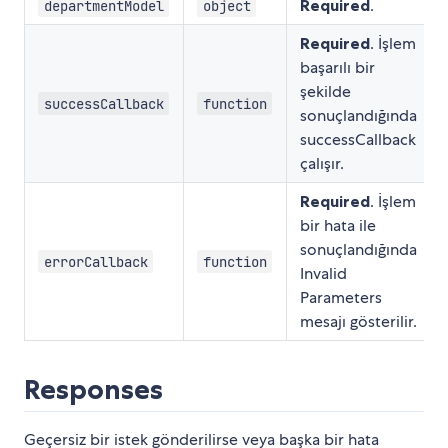
Required
.
departmentModel
object
Required
. İşlem
başarılı bir
şekilde
successCallback
function
sonuçlandığında
successCallback
çalışır.
Required
. İşlem
bir hata ile
sonuçlandığında
errorCallback
function
Invalid
Parameters
mesajı gösterilir.
Responses
Geçersiz bir istek gönderilirse veya başka bir hata