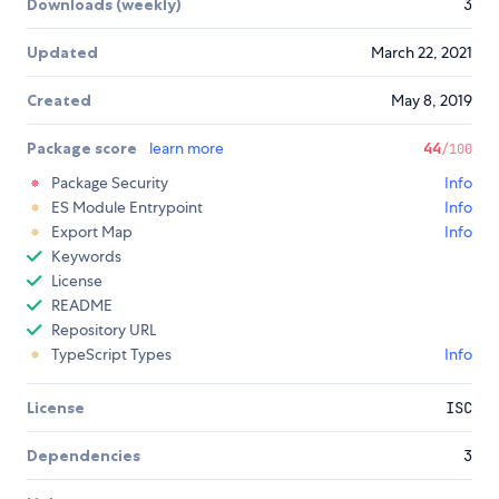
Downloads (weekly)
3
Updated
March 22, 2021
Created
May 8, 2019
Package score
learn more
44
/100
Package Security
Info
ES Module Entrypoint
Info
Export Map
Info
Keywords
License
README
Repository URL
TypeScript Types
Info
License
ISC
Dependencies
3