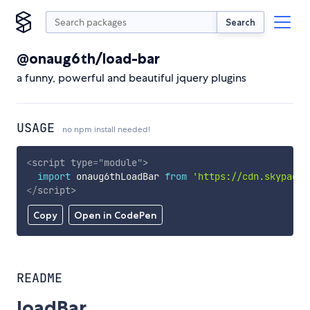
Search
@onaug6th/load-bar
a funny, powerful and beautiful jquery plugins
USAGE
no npm install needed!
<
script
type
=
"
module
"
>
import
 onaug6thLoadBar 
from
'https://cdn.skypack.
</
script
>
Copy
Open in CodePen
README
loadBar