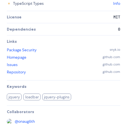
TypeScript Types
Info
License
MIT
Dependencies
0
Links
Package Security
snyk.io
Homepage
github.com
Issues
github.com
Repository
github.com
Keywords
jquery
loadbar
jquery-plugins
Collaborators
@
onaug6th