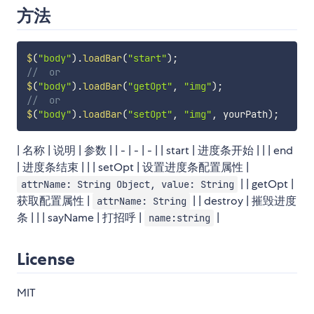
方法
$
(
"body"
)
.
loadBar
(
"start"
)
;
//  or
$
(
"body"
)
.
loadBar
(
"getOpt"
,
"img"
)
;
//  or
$
(
"body"
)
.
loadBar
(
"setOpt"
,
"img"
,
 yourPath
)
;
| 名称 | 说明 | 参数 | | - | - | - | | start | 进度条开始 | | | end
| 进度条结束 | | | setOpt | 设置进度条配置属性 |
| | getOpt |
attrName: String Object, value: String
获取配置属性 |
| | destroy | 摧毁进度
attrName: String
条 | | | sayName | 打招呼 |
|
name:string
License
MIT