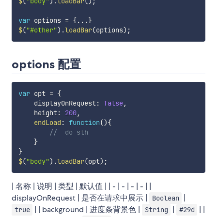
$
(
"body"
)
.
loadBar
(
)
;
var
 options 
=
{
...
}
$
(
"#other"
)
.
loadBar
(
options
)
;
options 配置
var
 opt 
=
{
    displayOnRequest
:
false
,
    height
:
200
,
endLoad
:
function
(
)
{
//  do sth
}
}
$
(
"body"
)
.
loadBar
(
opt
)
;
| 名称 | 说明 | 类型 | 默认值 | | - | - | - | - | |
displayOnRequest | 是否在请求中展示 |
|
Boolean
| | background | 进度条背景色 |
|
| |
true
String
#29d