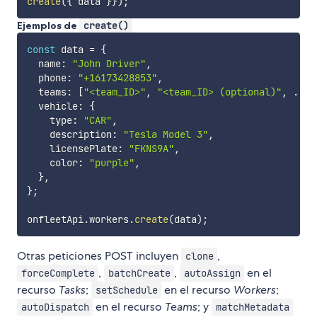
create
(
{
 data 
}
}
)
;
Ejemplos de
create()
const
 data 
=
{
  name
:
"John Driver"
,
  phone
:
"+16173428853"
,
  teams
:
[
"<team_ID>"
,
"<team_ID> (optional)"
,
...
]
  vehicle
:
{
    type
:
"CAR"
,
    description
:
"Tesla Model 3"
,
    licensePlate
:
"FKNS9A"
,
    color
:
"purple"
,
}
,
}
;
onfleetApi
.
workers
.
create
(
data
)
;
Otras peticiones POST incluyen
,
clone
,
,
en el
forceComplete
batchCreate
autoAssign
recurso
Tasks
;
en el recurso
Workers
;
setSchedule
en el recurso
Teams
; y
autoDispatch
matchMetadata