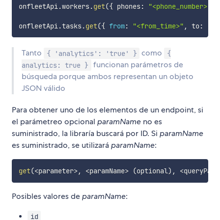
onfleetApi
.
workers
.
get
(
{
 phones
:
"<phone_number>"
}
onfleetApi
.
tasks
.
get
(
{
from
:
"<from_time>"
,
 to
:
"<t
Tanto
como
{ 'analytics': 'true' }
{
funcionan parámetros de
analytics: true }
búsqueda porque ambos representan un objeto
JSON válido
Para obtener uno de los elementos de un endpoint, si
el parámetreo opcional
paramName
no es
suministrado, la libraría buscará por ID. Si
paramName
es suministrado, se utilizará
paramName
:
get
(
<
parameter
>
,
<
paramName
>
(
optional
)
,
<
queryPara
Posibles valores de
paramName
:
id