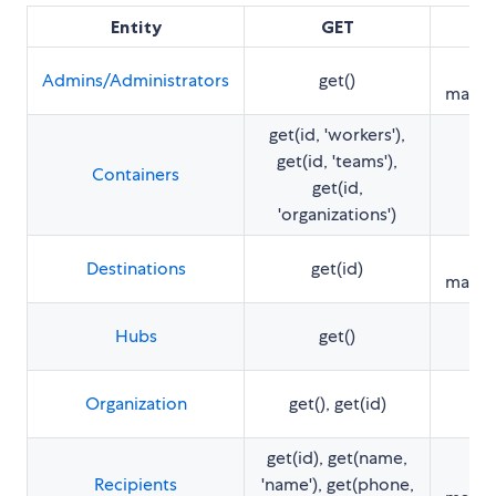
Entity
GET
cr
Admins/Administrators
get()
match
get(id, 'workers'),
get(id, 'teams'),
Containers
get(id,
'organizations')
cr
Destinations
get(id)
match
Hubs
get()
c
Organization
get(), get(id)
get(id), get(name,
cr
Recipients
'name'), get(phone,