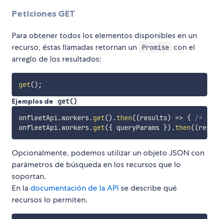
Peticiones GET
Para obtener todos los elementos disponibles en un
recurso, éstas llamadas retornan un
con el
Promise
arreglo de los resultados:
get
(
)
;
Ejemplos de
get()
onfleetApi
.
workers
.
get
(
)
.
then
(
(
results
)
=>
{
/* ...
onfleetApi
.
workers
.
get
(
{
 queryParams 
}
)
.
then
(
(
resul
Opcionalmente, podemos utilizar un objeto JSON con
parámetros de búsqueda en los recursos que lo
soportan.
En la
documentación de la API
se describe qué
recursos lo permiten.