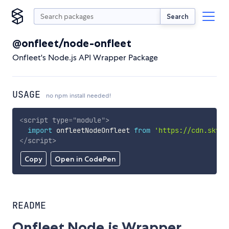
Search
@onfleet/node-onfleet
Onfleet's Node.js API Wrapper Package
USAGE
no npm install needed!
<
script
type
=
"
module
"
>
import
 onfleetNodeOnfleet 
from
'https://cdn.skypa
</
script
>
Copy
Open in CodePen
README
Onfleet Node.js Wrapper