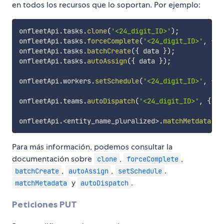
en todos los recursos que lo soportan. Por ejemplo:
onfleetApi
.
tasks
.
clone
(
'<24_digit_ID>'
)
;
onfleetApi
.
tasks
.
forceComplete
(
'<24_digit_ID>'
,
{
 d
onfleetApi
.
tasks
.
batchCreate
(
{
 data 
}
)
;
onfleetApi
.
tasks
.
autoAssign
(
{
 data 
}
)
;
onfleetApi
.
workers
.
setSchedule
(
'<24_digit_ID>'
,
{
 d
onfleetApi
.
teams
.
autoDispatch
(
'<24_digit_ID>'
,
{
 da
onfleetApi
.
<
entity_name_pluralized
>
.
matchMetdata
(
{
 
Para más información, podemos consultar la
documentación sobre
,
,
clone
forceComplete
,
,
.
batchCreate
autoAssign
setSchedule
y
.
matchMetadata
autoDispatch
Peticiones PUT