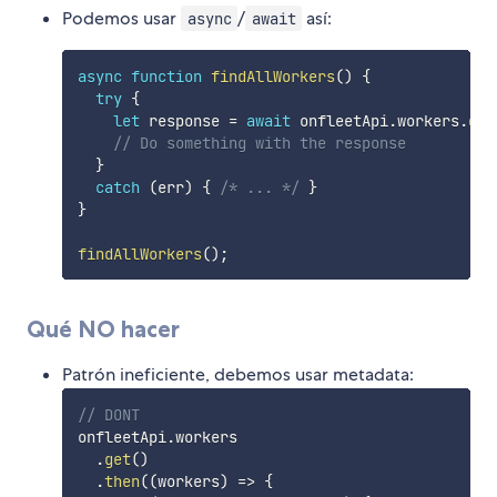
Podemos usar
/
así:
async
await
async
function
findAllWorkers
(
)
{
try
{
let
 response 
=
await
 onfleetApi
.
workers
.
get
// Do something with the response
}
catch
(
err
)
{
/* ... */
}
}
findAllWorkers
(
)
;
Qué NO hacer
Patrón ineficiente, debemos usar metadata:
// DONT
onfleetApi
.
workers

.
get
(
)
.
then
(
(
workers
)
=>
{