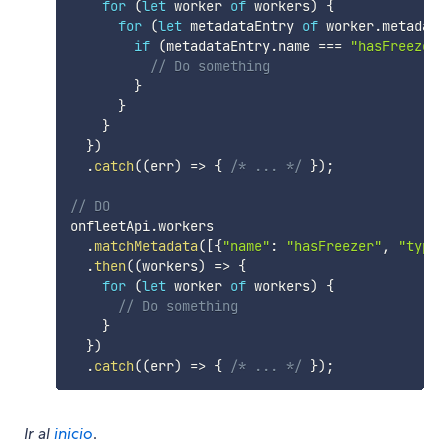
for
(
let
 worker 
of
 workers
)
{
for
(
let
 metadataEntry 
of
 worker
.
metadata
if
(
metadataEntry
.
name 
===
"hasFreezer"
// Do something
}
}
}
}
)
.
catch
(
(
err
)
=>
{
/* ... */
}
)
;
// DO
onfleetApi
.
workers

.
matchMetadata
(
[
{
"name"
:
"hasFreezer"
,
"type"
.
then
(
(
workers
)
=>
{
for
(
let
 worker 
of
 workers
)
{
// Do something
}
}
)
.
catch
(
(
err
)
=>
{
/* ... */
}
)
;
Ir al
inicio
.