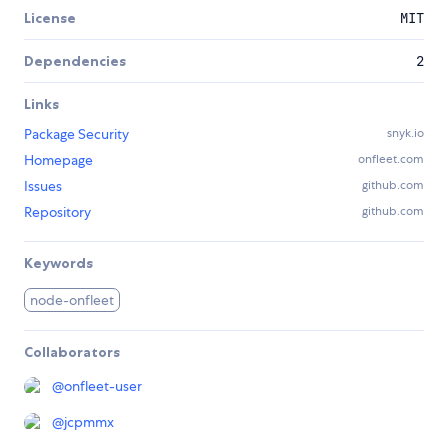
License
MIT
Dependencies
2
Links
Package Security
snyk.io
Homepage
onfleet.com
Issues
github.com
Repository
github.com
Keywords
node-onfleet
Collaborators
@
onfleet-user
@
jcpmmx