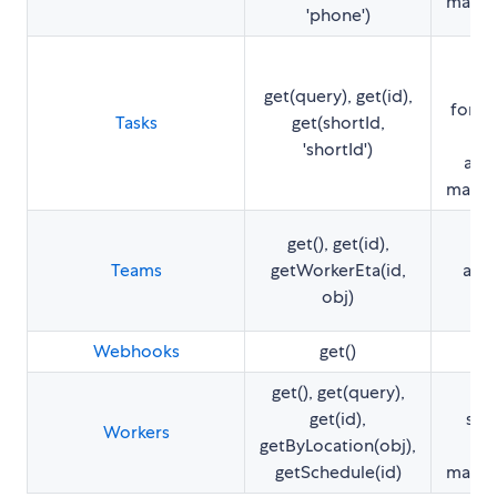
match
'phone')
cr
get(query), get(id),
force
Tasks
get(shortId,
b
'shortId')
auto
match
get(), get(id),
cr
Teams
getWorkerEta(id,
auto
obj)
Webhooks
get()
c
get(), get(query),
cr
get(id),
set
Workers
getByLocation(obj),
getSchedule(id)
match