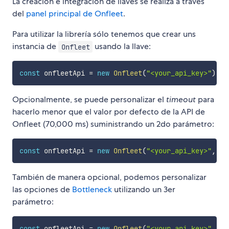
La creación e integración de llaves se realiza a través
del
panel principal de Onfleet
.
Para utilizar la librería sólo tenemos que crear uns
instancia de
usando la llave:
Onfleet
const
 onfleetApi 
=
new
Onfleet
(
"<your_api_key>"
)
;
Opcionalmente, se puede personalizar el
timeout
para
hacerlo menor que el valor por defecto de la API de
Onfleet (70,000 ms) suministrando un 2do parámetro:
const
 onfleetApi 
=
new
Onfleet
(
"<your_api_key>"
,
30
También de manera opcional, podemos personalizar
las opciones de
Bottleneck
utilizando un 3er
parámetro:
const
 onfleetApi 
=
new
Onfleet
(
"<your_api_key>"
,
30