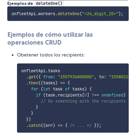
Ejemplos de
deleteOne()
onfleetApi
.
workers
.
deleteOne
(
"<24_digit_ID>"
)
;
Ejemplos de cómo utilizar las
operaciones CRUD
Obetener todos los recipients:
onfleetApi
.
tasks

.
get
(
{
from
:
"1557936000000"
,
 to
:
"1558022400
.
then
(
(
tasks
)
=>
{
for
(
let
 task 
of
 tasks
)
{
if
(
task
.
recipients
[
0
]
!==
undefined
)
{
// Do something with the recipients
}
}
}
)
.
catch
(
(
err
)
=>
{
/* ... */
}
)
;