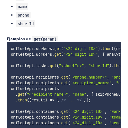
name
phone
shortId
Ejemplos de
get(param)
onfleetApi
.
workers
.
get
(
"<24_digit_ID>"
)
.
then
(
(
resul
onfleetApi
.
workers
.
get
(
"<24_digit_ID>"
,
{
 analytics
onfleetApi
.
tasks
.
get
(
"<shortId>"
,
"shortId"
)
.
then
(
(
onfleetApi
.
recipients
.
get
(
"<phone_number>"
,
"phone"
onfleetApi
.
recipients
.
get
(
"<recipient_name>"
,
"name
onfleetApi
.
recipients

.
get
(
"<recipient_name>"
,
"name"
,
{
 skipPhoneNumbe
.
then
(
(
result
)
=>
{
/* ... */
}
)
;
onfleetApi
.
containers
.
get
(
"<24_digit_ID>"
,
"workers
onfleetApi
.
containers
.
get
(
"<24_digit_ID>"
,
"teams"
)
onfleetApi
.
containers
.
get
(
"<24_digit_ID>"
,
"organiz