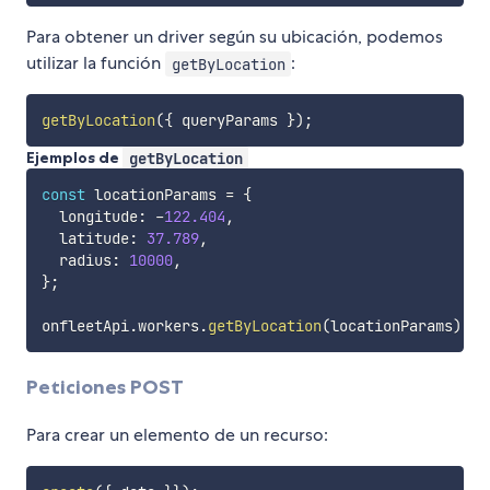
Para obtener un driver según su ubicación, podemos
utilizar la función
:
getByLocation
getByLocation
(
{
 queryParams 
}
)
;
Ejemplos de
getByLocation
const
 locationParams 
=
{
  longitude
:
-
122.404
,
  latitude
:
37.789
,
  radius
:
10000
,
}
;
onfleetApi
.
workers
.
getByLocation
(
locationParams
)
.
th
Peticiones POST
Para crear un elemento de un recurso: