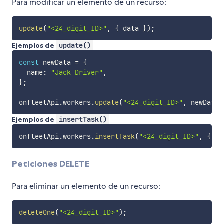
Para modificar un elemento de un recurso:
update
(
"<24_digit_ID>"
,
{
 data 
}
)
;
Ejemplos de
update()
const
 newData 
=
{
  name
:
"Jack Driver"
,
}
;
onfleetApi
.
workers
.
update
(
"<24_digit_ID>"
,
 newData
)
Ejemplos de
insertTask()
onfleetApi
.
workers
.
insertTask
(
"<24_digit_ID>"
,
{
 da
Peticiones DELETE
Para eliminar un elemento de un recurso:
deleteOne
(
"<24_digit_ID>"
)
;