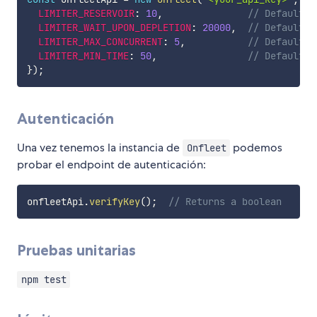
LIMITER_RESERVOIR
:
10
,
// Default: 
LIMITER_WAIT_UPON_DEPLETION
:
20000
,
// Default: 
LIMITER_MAX_CONCURRENT
:
5
,
// Default: 
LIMITER_MIN_TIME
:
50
,
// Default: 
}
)
;
Autenticación
Una vez tenemos la instancia de
podemos
Onfleet
probar el endpoint de autenticación:
onfleetApi
.
verifyKey
(
)
;
// Returns a boolean
Pruebas unitarias
npm test