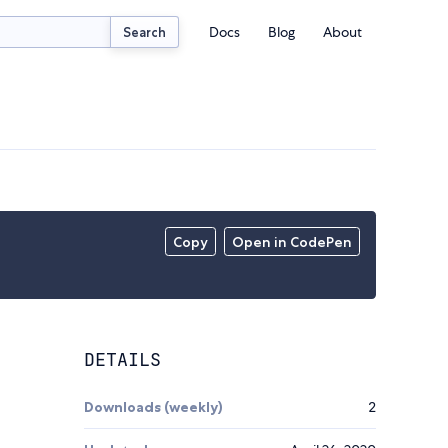
Docs
Blog
About
Search
Copy
Open in CodePen
DETAILS
Downloads (weekly)
2