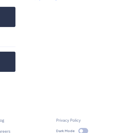
log
Privacy Policy
areers
Dark Mode