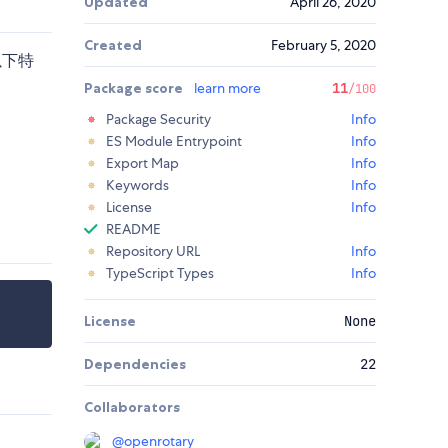
Updated
April 26, 2020
Created
February 5, 2020
以下特
Package score
learn more
11
/100
Package Security
Info
ES Module Entrypoint
Info
Export Map
Info
Keywords
Info
License
Info
README
Repository URL
Info
TypeScript Types
Info
License
None
Dependencies
22
Collaborators
@
openrotary