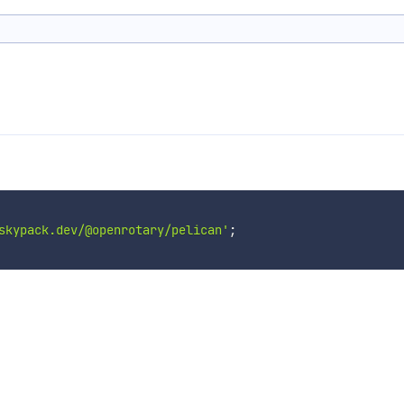
skypack.dev/@openrotary/pelican'
;