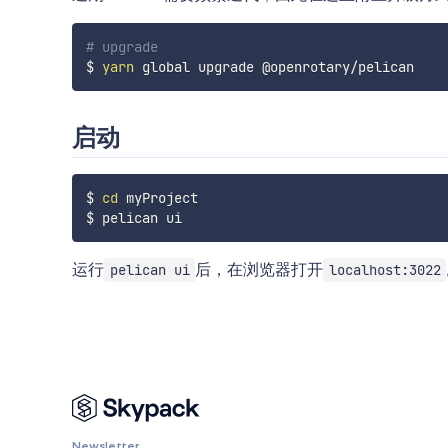
# upgrade
$ 
yarn
启动
$ 
cd
 myProject

运行
后，在浏览器打开
pelican ui
localhost:3022
Newsletter