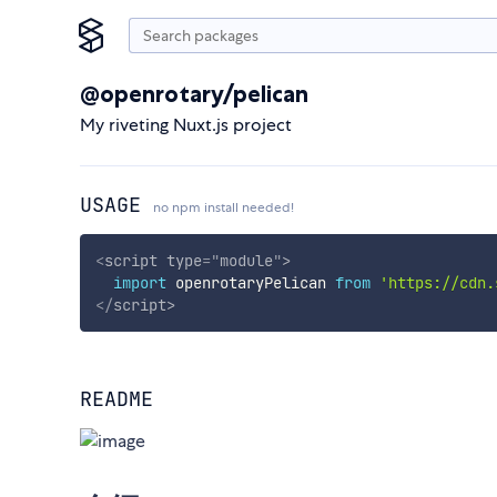
@openrotary/pelican
My riveting Nuxt.js project
USAGE
no npm install needed!
<
script
type
=
"
module
"
>
import
 openrotaryPelican 
from
'https://cdn.
</
script
>
README