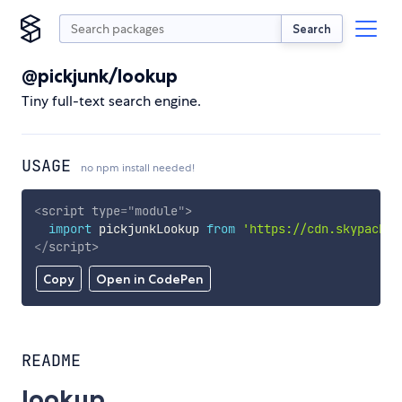
Search
@pickjunk/lookup
Tiny full-text search engine.
USAGE
no npm install needed!
<
script
type
=
"
module
"
>
import
 pickjunkLookup 
from
'https://cdn.skypack.d
</
script
>
Copy
Open in CodePen
README
lookup