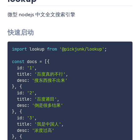
微型 nodejs 中文全文搜索引擎
快速启动
import
 lookup 
from
'@pickjunk/lookup'
;
const
 docs 
=
[
{
  id
:
'1'
,
  title
:
'百度真的不行'
,
  desc
:
'搜东西搜不出来'
}
,
{
  id
:
'2'
,
  title
:
'百度莆田'
,
  desc
:
'倒是很多结果'
}
,
{
  id
:
'3'
,
  title
:
'我是中国人'
,
  desc
:
'浓度过高'
}
,
{