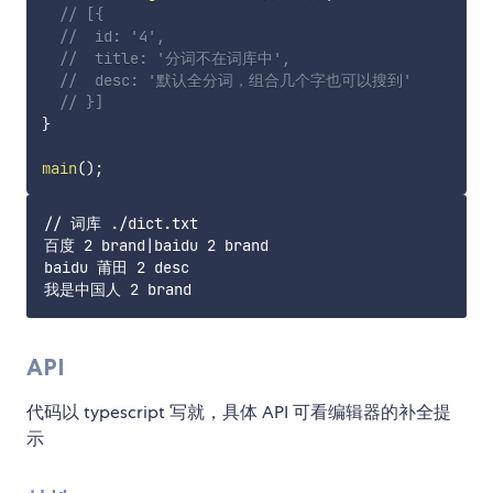
// [{
//  id: '4',
//  title: '分词不在词库中',
//  desc: '默认全分词，组合几个字也可以搜到'
// }]
}
main
(
)
;
// 词库 ./dict.txt

百度 2 brand|baidu 2 brand

baidu 莆田 2 desc

API
代码以 typescript 写就，具体 API 可看编辑器的补全提
示