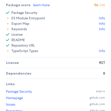
Package score
learn more
56
/100
Package Security
ES Module Entrypoint
Info
Export Map
Info
Keywords
Info
License
README
Repository URL
TypeScript Types
Info
License
MIT
Dependencies
0
Links
Package Security
snyk.io
Homepage
github.com
Issues
github.com
Repository
github.com