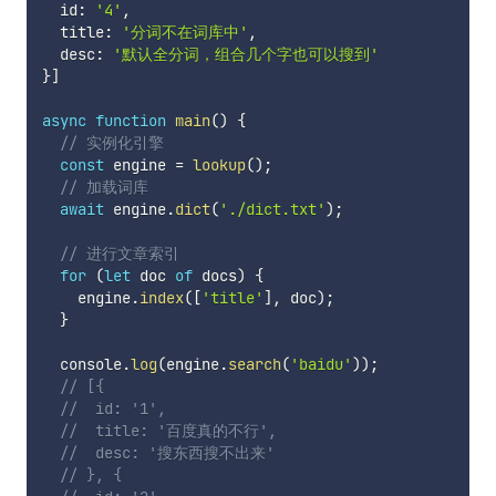
  id
:
'4'
,
  title
:
'分词不在词库中'
,
  desc
:
'默认全分词，组合几个字也可以搜到'
}
]
async
function
main
(
)
{
// 实例化引擎
const
 engine 
=
lookup
(
)
;
// 加载词库
await
 engine
.
dict
(
'./dict.txt'
)
;
// 进行文章索引
for
(
let
 doc 
of
 docs
)
{
    engine
.
index
(
[
'title'
]
,
 doc
)
;
}
  console
.
log
(
engine
.
search
(
'baidu'
)
)
;
// [{
//  id: '1',
//  title: '百度真的不行',
//  desc: '搜东西搜不出来'
// }, {