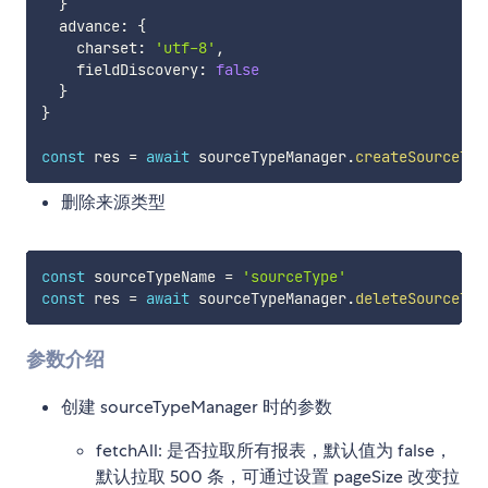
}
  advance
:
{
    charset
:
'utf-8'
,
    fieldDiscovery
:
false
}
}
const
 res 
=
await
 sourceTypeManager
.
createSourceTyp
删除来源类型
const
 sourceTypeName 
=
'sourceType'
const
 res 
=
await
 sourceTypeManager
.
deleteSourceTyp
参数介绍
创建 sourceTypeManager 时的参数
fetchAll: 是否拉取所有报表，默认值为 false，
默认拉取 500 条，可通过设置 pageSize 改变拉