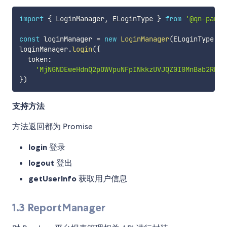
import
{
 LoginManager
,
 ELoginType 
}
from
'@qn-pando
const
 loginManager 
=
new
LoginManager
(
ELoginType
.
SS
loginManager
.
login
(
{
  token
:
'MjNGNDEweHdnQ2pOWVpuNFpINkkzUVJQZ0I0MnBab2RNTG
}
)
支持方法
方法返回都为 Promise
login
登录
logout
登出
getUserInfo
获取用户信息
1.3 ReportManager