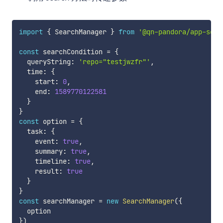
import
{
 SearchManager 
}
from
'@qn-pandora/app-sdk'
const
 searchCondition 
=
{
  queryString
:
'repo="testjwzfr"'
,
  time
:
{
    start
:
0
,
    end
:
1589770122581
}
}
const
 option 
=
{
  task
:
{
    event
:
true
,
    summary
:
true
,
    timeline
:
true
,
    result
:
true
}
}
const
 searchManager 
=
new
SearchManager
(
{
}
)