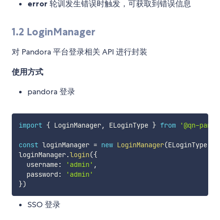
error
轮训发生错误时触发，可获取到错误信息
1.2 LoginManager
对 Pandora 平台登录相关 API 进行封装
使用方式
pandora 登录
import
{
 LoginManager
,
 ELoginType 
}
from
'@qn-pando
const
 loginManager 
=
new
LoginManager
(
ELoginType
.
PA
loginManager
.
login
(
{
  username
:
'admin'
,
  password
:
'admin'
}
)
SSO 登录