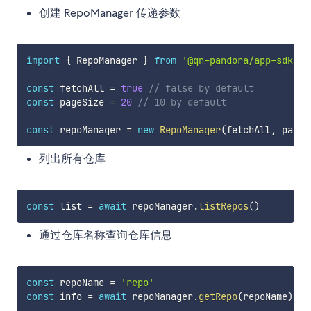
创建 RepoManager 传递参数
import
{
 RepoManager 
}
from
'@qn-pandora/app-sdk'
const
 fetchAll 
=
true
// false by default
const
 pageSize 
=
20
// 10 by default
const
 repoManager 
=
new
RepoManager
(
fetchAll
,
 pageS
列出所有仓库
const
 list 
=
await
 repoManager
.
listRepos
(
)
通过仓库名称查询仓库信息
const
 repoName 
=
'repo'
const
 info 
=
await
 repoManager
.
getRepo
(
repoName
)