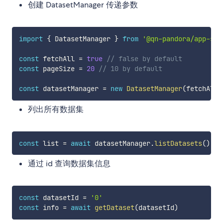
创建 DatasetManager 传递参数
import
{
 DatasetManager 
}
from
'@qn-pandora/app-sdk
const
 fetchAll 
=
true
// false by default
const
 pageSize 
=
20
// 10 by default
const
 datasetManager 
=
new
DatasetManager
(
fetchAll
,
列出所有数据集
const
 list 
=
await
 datasetManager
.
listDatasets
(
)
通过 id 查询数据集信息
const
 datasetId 
=
'0'
const
 info 
=
await
getDataset
(
datasetId
)