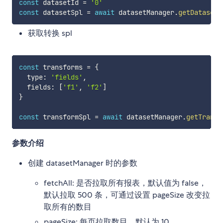
const
 datasetId 
=
'0'
const
 datasetSpl 
=
await
 datasetManager
.
getDatasetS
获取转换 spl
const
 transforms 
=
{
  type
:
'fields'
,
  fields
:
[
'f1'
,
'f2'
]
}
const
 transformSpl 
=
await
 datasetManager
.
getTransf
参数介绍
创建 datasetManager 时的参数
fetchAll: 是否拉取所有报表，默认值为 false，
默认拉取 500 条，可通过设置 pageSize 改变拉
取所有的数目
pageSize: 每页拉取数目，默认为 10