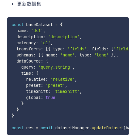
更新数据集
const
 baseDataset 
=
{
  name
:
'ds1'
,
  description
:
'description'
,
  category
:
'c1'
,
  transforms
:
[
{
 type
:
'fields'
,
 fields
:
[
'field1'
]
  schemas
:
[
{
 name
:
'name'
,
 type
:
'long'
}
]
,
  dataSource
:
{
    query
:
'query_string'
,
    time
:
{
      relative
:
'relative'
,
      preset
:
'preset'
,
      timeShift
:
'timeShift'
,
      global
:
true
}
}
}
const
 res 
=
await
 datasetManager
.
updateDataset
(
base