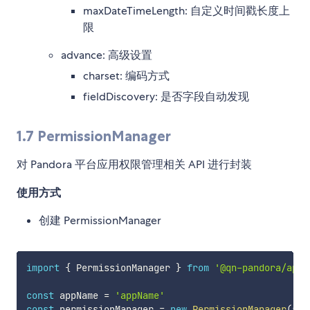
maxDateTimeLength: 自定义时间戳长度上
限
advance: 高级设置
charset: 编码方式
fieldDiscovery: 是否字段自动发现
1.7 PermissionManager
对 Pandora 平台应用权限管理相关 API 进行封装
使用方式
创建 PermissionManager
import
{
 PermissionManager 
}
from
'@qn-pandora/app-
const
 appName 
=
'appName'
const
 permissionManager 
=
new
PermissionManager
(
app