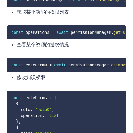
获取某个功能的权限列表
const
 operations 
=
await
 permissionManager
.
getFuncO
查看某个资源的授权情况
const
 rolePerms 
=
await
 permissionManager
.
getKnowle
修改知识权限
const
 rolePerms 
=
[
{
    role
:
'role0'
,
    operation
:
'list'
}
,
{