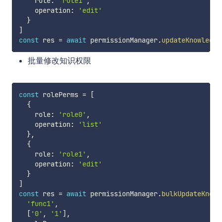
    role
:
'role1'
,
    operation
:
'edit'
}
]
const
 res 
=
await
 permissionManager
.
updateKnowledge
批量修改知识权限
const
 rolePerms 
=
[
{
    role
:
'role0'
,
    operation
:
'list'
}
,
{
    role
:
'role1'
,
    operation
:
'edit'
}
]
const
 res 
=
await
 permissionManager
.
bulkUpdateKnowl
'func1'
,
[
'0'
,
'1'
]
,