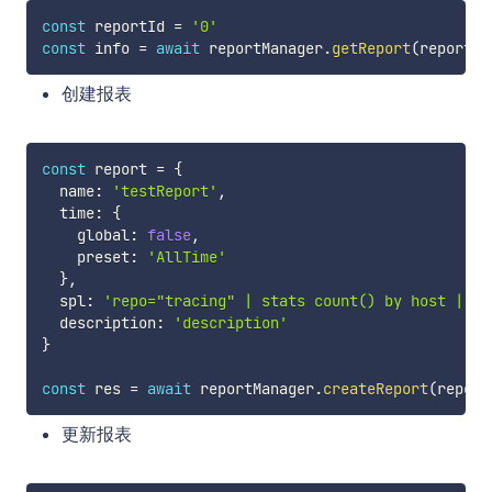
const
 reportId 
=
'0'
const
 info 
=
await
 reportManager
.
getReport
(
reportId
创建报表
const
 report 
=
{
  name
:
'testReport'
,
  time
:
{
    global
:
false
,
    preset
:
'AllTime'
}
,
  spl
:
'repo="tracing" | stats count() by host | wh
  description
:
'description'
}
const
 res 
=
await
 reportManager
.
createReport
(
report
更新报表