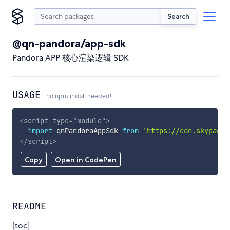
Search
@qn-pandora/app-sdk
Pandora APP 核心渲染逻辑 SDK
USAGE
no npm install needed!
<
script
type
=
"
module
"
>
import
 qnPandoraAppSdk 
from
'https://cdn.skypack.
</
script
>
Copy
Open in CodePen
README
[toc]