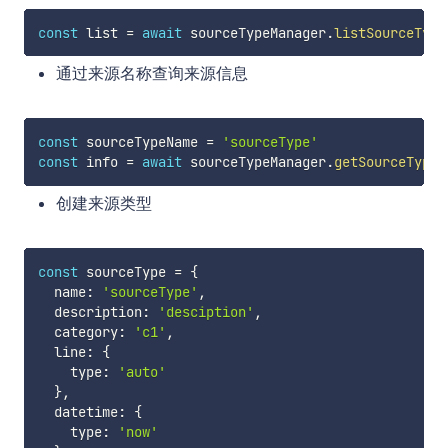
const
 list 
=
await
 sourceTypeManager
.
listSourceType
通过来源名称查询来源信息
const
 sourceTypeName 
=
'sourceType'
const
 info 
=
await
 sourceTypeManager
.
getSourceTypeB
创建来源类型
const
 sourceType 
=
{
  name
:
'sourceType'
,
  description
:
'desciption'
,
  category
:
'c1'
,
  line
:
{
    type
:
'auto'
}
,
  datetime
:
{
    type
:
'now'