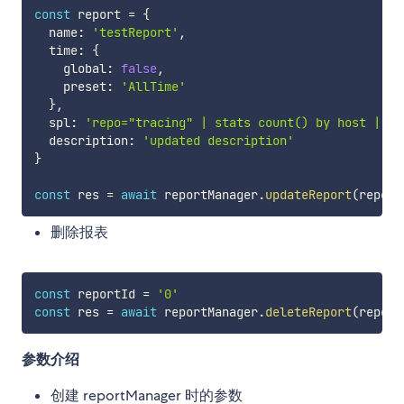
const
 report 
=
{
  name
:
'testReport'
,
  time
:
{
    global
:
false
,
    preset
:
'AllTime'
}
,
  spl
:
'repo="tracing" | stats count() by host | wh
  description
:
'updated description'
}
const
 res 
=
await
 reportManager
.
updateReport
(
report
删除报表
const
 reportId 
=
'0'
const
 res 
=
await
 reportManager
.
deleteReport
(
report
参数介绍
创建 reportManager 时的参数