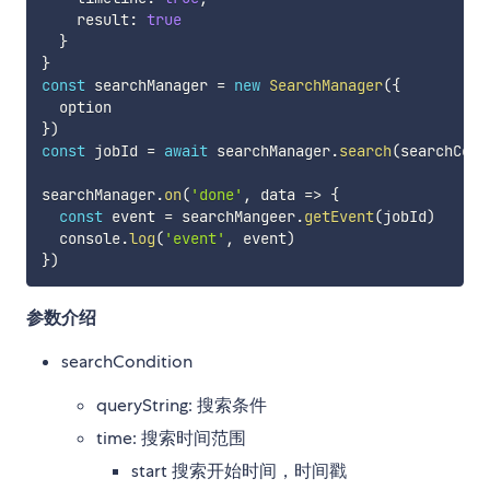
    result
:
true
}
}
const
 searchManager 
=
new
SearchManager
(
{
}
)
const
 jobId 
=
await
 searchManager
.
search
(
searchCond
searchManager
.
on
(
'done'
,
data
=>
{
const
 event 
=
 searchMangeer
.
getEvent
(
jobId
)
  console
.
log
(
'event'
,
 event
)
}
)
参数介绍
searchCondition
queryString: 搜索条件
time: 搜索时间范围
start 搜索开始时间，时间戳