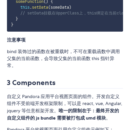
someFunction
(
)
{
this
.
setData
(
someData
)
// setData挂载在UpperClass上，this绑定在当前class
}
}
注意事项
bind 装饰过的函数在被重载时，不可在重载函数中调用
父集的当前函数，会导致父集的当前函数 this 指针异
常。
3 Components
自定义 Pandora 应用平台视图页面的组件。开发自定义
组件不受前端开发框架限制，可以是 react, vue, Angular,
jquery 等任意框架开发。
唯一的限制在于：最终开发的
自定义组件的 js bundle 需要被打包成 umd 模块
。
Pandora 平台的视图页面引用自定义组件示例如下：