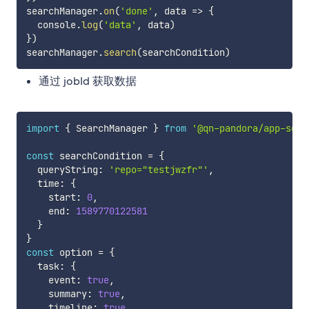
searchManager
.
on
(
'done'
,
data
=>
{
  console
.
log
(
'data'
,
 data
)
}
)
searchManager
.
search
(
searchCondition
)
通过 jobId 获取数据
import
{
 SearchManager 
}
from
'@qn-pandora/app-sdk'
const
 searchCondition 
=
{
  queryString
:
'repo="testjwzfr"'
,
  time
:
{
    start
:
0
,
    end
:
1589770122581
}
}
const
 option 
=
{
  task
:
{
    event
:
true
,
    summary
:
true
,
    timeline
:
true
,