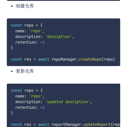
创建仓库
const
 repo 
=
{
  name
:
'repo'
,
  description
:
'desciption'
,
  retention
:
-
1
}
const
 res 
=
await
 repoManager
.
createRepo
(
repo
)
更新仓库
const
 repo 
=
{
  name
:
'repo'
,
  description
:
'updated desciption'
,
  retention
:
-
1
}
const
 res 
=
await
 reportManager
.
updateReport
(
report