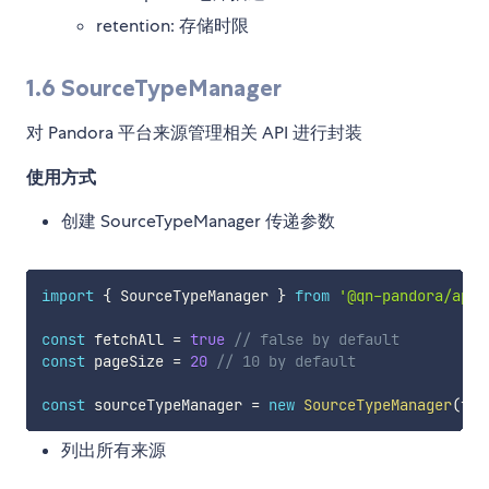
retention: 存储时限
1.6 SourceTypeManager
对 Pandora 平台来源管理相关 API 进行封装
使用方式
创建 SourceTypeManager 传递参数
import
{
 SourceTypeManager 
}
from
'@qn-pandora/app-
const
 fetchAll 
=
true
// false by default
const
 pageSize 
=
20
// 10 by default
const
 sourceTypeManager 
=
new
SourceTypeManager
(
fet
列出所有来源