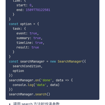
  time
:
{
    start
:
0
,
    end
:
1589770122581
}
}
const
 option 
=
{
  task
:
{
    event
:
true
,
    summary
:
true
,
    timeline
:
true
,
    result
:
true
}
}
const
 searchManager 
=
new
SearchManager
(
{
  searchCondition
,
}
)
searchManager
.
on
(
'done'
,
data
=>
{
  console
.
log
(
'data'
,
 data
)
}
)
searchManager
.
search
(
)
调用 search 方法时传递参数