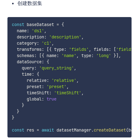
创建数据集
const
 baseDataset 
=
{
  name
:
'ds1'
,
  description
:
'description'
,
  category
:
'c1'
,
  transforms
:
[
{
 type
:
'fields'
,
 fields
:
[
'field1'
]
  schemas
:
[
{
 name
:
'name'
,
 type
:
'long'
}
]
,
  dataSource
:
{
    query
:
'query_string'
,
    time
:
{
      relative
:
'relative'
,
      preset
:
'preset'
,
      timeShift
:
'timeShift'
,
      global
:
true
}
}
}
const
 res 
=
await
 datasetManager
.
createDataset
(
base