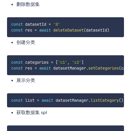
删除数据集
const
 datasetId 
=
'0'
const
 res 
=
await
deleteDataset
(
datasetId
)
创建分类
const
 categories 
=
[
'c1'
,
'c2'
]
const
 res 
=
await
 datasetManager
.
setCategories
(
cate
展示分类
const
 list 
=
await
 datasetManager
.
listCategory
(
)
获取数据集 spl