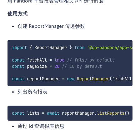
对 Pandora 平台报表管理相关 API 进行封装
使用方式
创建 ReportManager 传递参数
import
{
 ReportManager 
}
from
'@qn-pandora/app-sdk'
const
 fetchAll 
=
true
// false by default
const
 pageSize 
=
20
// 10 by default
const
 reportManager 
=
new
ReportManager
(
fetchAll
,
 p
列出所有报表
const
 lists 
=
await
 reportManager
.
listReports
(
)
通过 id 查询报表信息