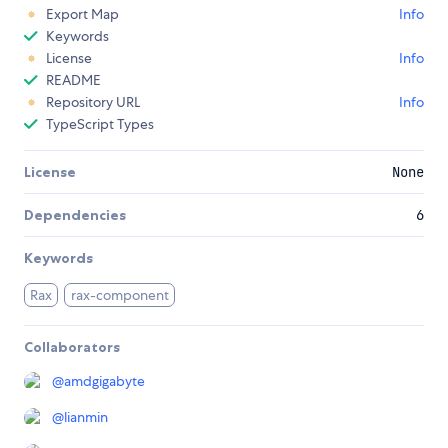
Export Map
Info
Keywords
License
Info
README
Repository URL
Info
TypeScript Types
License
None
Dependencies
6
Keywords
Rax
rax-component
Collaborators
@
amdgigabyte
@
lianmin