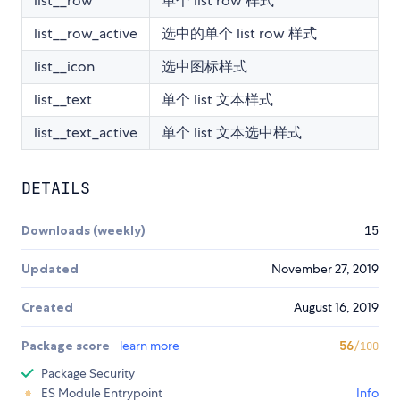
list__row
单个 list row 样式
list__row_active
选中的单个 list row 样式
list__icon
选中图标样式
list__text
单个 list 文本样式
list__text_active
单个 list 文本选中样式
DETAILS
Downloads (weekly)
15
Updated
November 27, 2019
Created
August 16, 2019
Package score
learn more
56
/100
Package Security
ES Module Entrypoint
Info