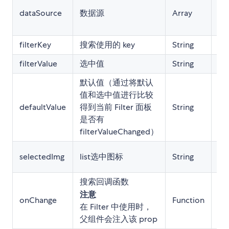
[]
dataSource
数据源
Array
格
[{ 
filterKey
搜索使用的 key
String
''
filterValue
选中值
String
Nu
默认值（通过将默认
值和选中值进行比较
defaultValue
得到当前 Filter 面板
String
Nu
是否有
filterValueChanged）
//
selectedImg
list选中图标
String
40
搜索回调函数
注意
onChange
Function
()=
在 Filter 中使用时，
父组件会注入该 prop