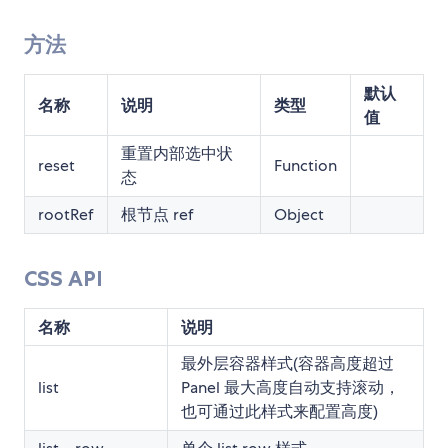
方法
默认
名称
说明
类型
值
重置内部选中状
reset
Function
态
rootRef
根节点 ref
Object
CSS API
名称
说明
最外层容器样式(容器高度超过
list
Panel 最大高度自动支持滚动，
也可通过此样式来配置高度)