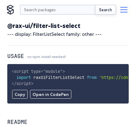
Search
@rax-ui/filter-list-select
--- display: FilterListSelect family: other ---
USAGE
no npm install needed!
<
script
type
=
"
module
"
>
import
 raxUiFilterListSelect 
from
'https://cdn.sk
</
script
>
Copy
Open in CodePen
README